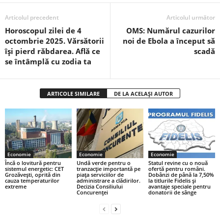
Articolul precedent
Articolul următor
Horoscopul zilei de 4
OMS: Numărul cazurilor
octombrie 2025. Vărsătorii
noi de Ebola a început să
își pierd răbdarea. Află ce
scadă
se întâmplă cu zodia ta
ARTICOLE SIMILARE
DE LA ACELAȘI AUTOR
Economie
Economie
Economie
Încă o lovitură pentru
Undă verde pentru o
Statul revine cu o nouă
sistemul energetic: CET
tranzacție importantă pe
ofertă pentru români.
Grozăvești, oprită din
piața serviciilor de
Dobânzi de până la 7,50%
cauza temperaturilor
administrare a clădirilor.
la titlurile Fidelis și
extreme
Decizia Consiliului
avantaje speciale pentru
Concurenței
donatorii de sânge