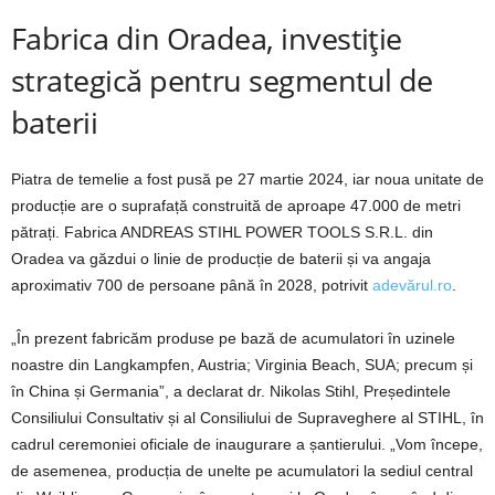
Fabrica din Oradea, investiție
strategică pentru segmentul de
baterii
Piatra de temelie a fost pusă pe 27 martie 2024, iar noua unitate de
producție are o suprafață construită de aproape 47.000 de metri
pătrați. Fabrica ANDREAS STIHL POWER TOOLS S.R.L. din
Oradea va găzdui o linie de producție de baterii și va angaja
aproximativ 700 de persoane până în 2028, potrivit
adevărul.ro
.
„În prezent fabricăm produse pe bază de acumulatori în uzinele
noastre din Langkampfen, Austria; Virginia Beach, SUA; precum și
în China și Germania”, a declarat dr. Nikolas Stihl, Președintele
Consiliului Consultativ și al Consiliului de Supraveghere al STIHL, în
cadrul ceremoniei oficiale de inaugurare a șantierului. „Vom începe,
de asemenea, producția de unelte pe acumulatori la sediul central