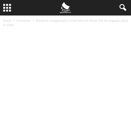
Acasă
Economie
România inaugurează o nouă fabrică: Peste 700 de angajați până
în 2028