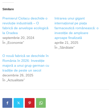
Similare
Premierul Ciolacu deschide o
Intrarea unui gigant
revoluție industrială – O
internațional pe piața
fabrică de anvelope ecologică
farmaceutică românească: o
la Oradea
investiție de amploare
septembrie 20, 2024
aproape finalizată
În „Economie”
aprilie 21, 2025
În „Sănătate”
O nouă fabrică se deschide în
România în 2026: Investiție
majoră a unui grup german cu
tradiție de peste un secol
decembrie 26, 2025
În „Actualitate”