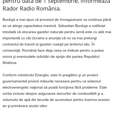
pentru data de 1 septembrie, informează
Rador Radio România.
Burduja a mai spus că procesul de înmagazinare va continua până
se va atinge capacitatea maximă. Sebastian Burduja a subliniat
totodată că stocarea gazelor naturale pentru iarnă este cu atât mai
importantă cu cât Ucraina a anunţat că nu va mai prelungi
contractul de tranzit al gazelor ruseşti pe teritoriul său. În
consecinţă, România face deja ceea ce trebuie pentru a putea
onora şi eventualele solicitări de sprijin din partea Republicii
Moldova.
Conform ministrului Energiei, este în pregătire şi un proiect
guvernamental privind măsurile necesare pentru ca sistemul
electroenergetic naţional să poată funcţiona fără probleme. Este
vorba inclusiv despre asigurarea stocurilor de combustibili şi a
volumului de apă din lacurile de acumulare pentru toamna acestui
an şi primăvara anului viitor.