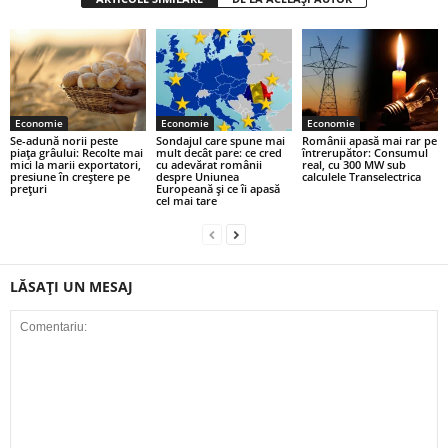
Economie
Economie
Economie
Se-adună norii peste
Sondajul care spune mai
Românii apasă mai rar pe
piața grâului: Recolte mai
mult decât pare: ce cred
întrerupător: Consumul
mici la marii exportatori,
cu adevărat românii
real, cu 300 MW sub
presiune în creștere pe
despre Uniunea
calculele Transelectrica
prețuri
Europeană și ce îi apasă
cel mai tare
LĂSAȚI UN MESAJ