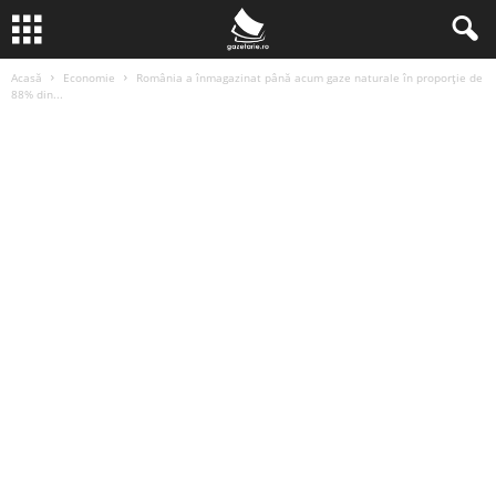
Acasă
Economie
România a înmagazinat până acum gaze naturale în proporţie de
88% din...