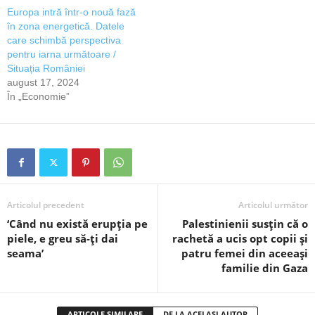
Europa intră într-o nouă fază
în zona energetică. Datele
care schimbă perspectiva
pentru iarna următoare /
Situația României
august 17, 2024
În „Economie”
Articolul precedent
Articolul următor
‘Când nu există erupția pe
Palestinienii susțin că o
piele, e greu să-ți dai
rachetă a ucis opt copii și
seama’
patru femei din aceeași
familie din Gaza
ARTICOLE SIMILARE
DE LA ACELAȘI AUTOR