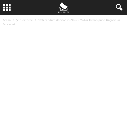
Acasă
Știri externe
'Referendum decisiv' în 2026 – Viktor Orban pune Ungaria în
fața unei...