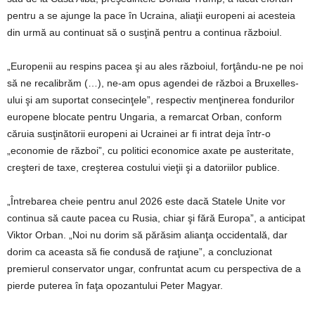
pentru a se ajunge la pace în Ucraina, aliaţii europeni ai acesteia
din urmă au continuat să o susţină pentru a continua războiul.
„Europenii au respins pacea şi au ales războiul, forţându-ne pe noi
să ne recalibrăm (…), ne-am opus agendei de război a Bruxelles-
ului şi am suportat consecinţele”, respectiv menţinerea fondurilor
europene blocate pentru Ungaria, a remarcat Orban, conform
căruia susţinătorii europeni ai Ucrainei ar fi intrat deja într-o
„economie de război”, cu politici economice axate pe austeritate,
creşteri de taxe, creşterea costului vieţii şi a datoriilor publice.
„Întrebarea cheie pentru anul 2026 este dacă Statele Unite vor
continua să caute pacea cu Rusia, chiar şi fără Europa”, a anticipat
Viktor Orban. „Noi nu dorim să părăsim alianţa occidentală, dar
dorim ca aceasta să fie condusă de raţiune”, a concluzionat
premierul conservator ungar, confruntat acum cu perspectiva de a
pierde puterea în faţa opozantului Peter Magyar.