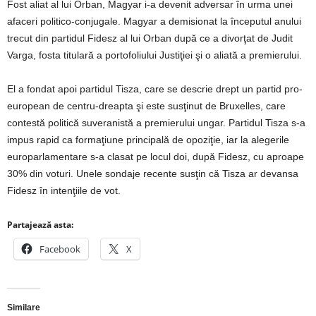
Fost aliat al lui Orban, Magyar i-a devenit adversar în urma unei
afaceri politico-conjugale. Magyar a demisionat la începutul anului
trecut din partidul Fidesz al lui Orban după ce a divorţat de Judit
Varga, fosta titulară a portofoliului Justiţiei şi o aliată a premierului.
El a fondat apoi partidul Tisza, care se descrie drept un partid pro-
european de centru-dreapta şi este susţinut de Bruxelles, care
contestă politică suveranistă a premierului ungar. Partidul Tisza s-a
impus rapid ca formaţiune principală de opoziţie, iar la alegerile
europarlamentare s-a clasat pe locul doi, după Fidesz, cu aproape
30% din voturi. Unele sondaje recente susţin că Tisza ar devansa
Fidesz în intenţiile de vot.
Partajează asta:
Facebook
X
Similare