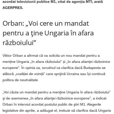
acordat televiziunii publice M1, citat de agenția MTI, arată
AGERPRES.
Orban: „Voi cere un mandat
pentru a ține Ungaria în afara
războiului”
Viktor Orban a afirmat că va solicita un nou mandat pentru a
menține Ungaria „în afara războiului” și „în afara alianței războinice
europene”. În opinia sa, scrutinul va clarifica dacă Budapesta se
alătură „coaliției de voință” care sprijină Ucraina sau își continuă
politica de neutralitate.
„Voi căuta un mandat pentru a menţine Ungaria în afara războiului”
şi de asemenea „în afara alianţei războinice europene”, a indicat
Orban în interviul acordat postului public de ştiri M1. Alegerile
legislative din aprilie, a adăugat el, trebuie să clarifice dacă Ungaria