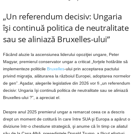
„Un referendum decisiv: Ungaria
îşi continuă politica de neutralitate
sau se aliniază Bruxelles-ului”
Făcând aluzie la ascensiunea liderului opoziţiei ungare, Peter
Magyar, premierul conservator ungar a criticat „forţele hotărâte să
implementeze politicile
Bruxelles
-ului prin acceptarea pactului
privind migraţia, alăturarea la războiul Europei, adoptarea normelor
de gen”. Aşadar, alegerile legislative din 2026 vor fi „un referendum
decisiv: Ungaria îşi continuă politica de neutralitate sau se aliniază
Bruxelles-ului ?”, a apreciat el.
Despre anul 2025 premierul ungar a remarcat ceea ce a descris
drept un moment de cotitură în care între SUA şi Europa a apărut o
diviziune într-o chestiune strategică, şi anume că în timp ce aliatul
său de la Casa Albă, preşedintele Donald Trump, a făcut eforturi