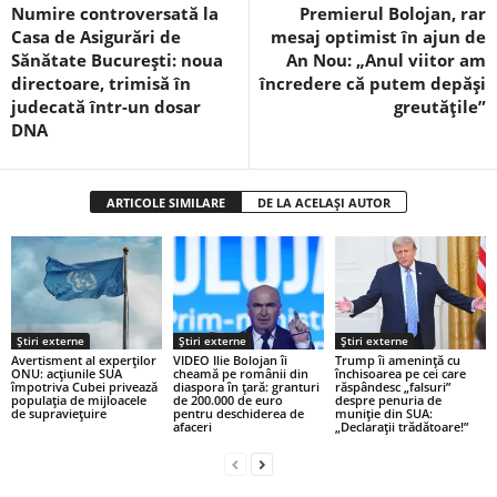
Numire controversată la
Premierul Bolojan, rar
Casa de Asigurări de
mesaj optimist în ajun de
Sănătate București: noua
An Nou: „Anul viitor am
directoare, trimisă în
încredere că putem depăși
judecată într-un dosar
greutățile”
DNA
ARTICOLE SIMILARE
DE LA ACELAȘI AUTOR
Știri externe
Știri externe
Știri externe
Avertisment al experților
VIDEO Ilie Bolojan îi
Trump îi amenință cu
ONU: acţiunile SUA
cheamă pe românii din
închisoarea pe cei care
împotriva Cubei privează
diaspora în țară: granturi
răspândesc „falsuri”
populaţia de mijloacele
de 200.000 de euro
despre penuria de
de supravieţuire
pentru deschiderea de
muniție din SUA:
afaceri
„Declarații trădătoare!”