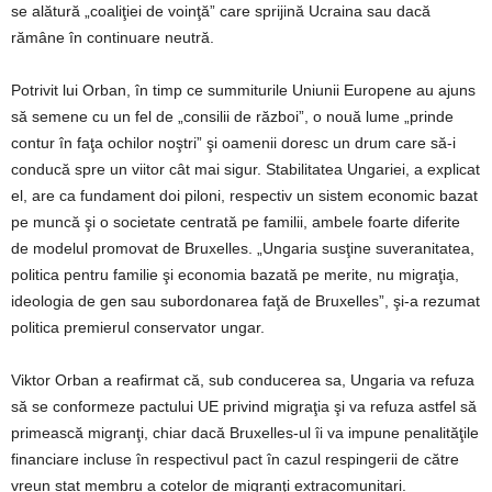
se alătură „coaliţiei de voinţă” care sprijină Ucraina sau dacă
rămâne în continuare neutră.
Potrivit lui Orban, în timp ce summiturile Uniunii Europene au ajuns
să semene cu un fel de „consilii de război”, o nouă lume „prinde
contur în faţa ochilor noştri” şi oamenii doresc un drum care să-i
conducă spre un viitor cât mai sigur. Stabilitatea Ungariei, a explicat
el, are ca fundament doi piloni, respectiv un sistem economic bazat
pe muncă şi o societate centrată pe familii, ambele foarte diferite
de modelul promovat de Bruxelles. „Ungaria susţine suveranitatea,
politica pentru familie şi economia bazată pe merite, nu migraţia,
ideologia de gen sau subordonarea faţă de Bruxelles”, şi-a rezumat
politica premierul conservator ungar.
Viktor Orban a reafirmat că, sub conducerea sa, Ungaria va refuza
să se conformeze pactului UE privind migraţia şi va refuza astfel să
primească migranţi, chiar dacă Bruxelles-ul îi va impune penalităţile
financiare incluse în respectivul pact în cazul respingerii de către
vreun stat membru a cotelor de migranţi extracomunitari.