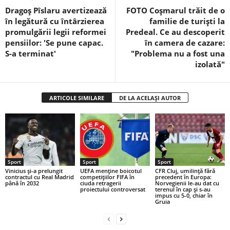
Dragoș Pîslaru avertizează
FOTO Coșmarul trăit de o
în legătură cu întârzierea
familie de turiști la
promulgării legii reformei
Predeal. Ce au descoperit
pensiilor: 'Se pune capac.
în camera de cazare:
S-a terminat'
"Problema nu a fost una
izolată"
ARTICOLE SIMILARE
DE LA ACELAȘI AUTOR
Sport
Sport
Sport
Vinicius și-a prelungit
UEFA menține boicotul
CFR Cluj, umilință fără
contractul cu Real Madrid
competițiilor FIFA în
precedent în Europa:
până în 2032
ciuda retragerii
Norvegienii le-au dat cu
proiectului controversat
terenul în cap și s-au
impus cu 5-0, chiar în
Gruia