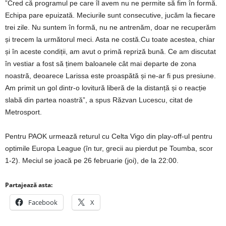
”Cred că programul pe care îl avem nu ne permite să fim în formă.
Echipa pare epuizată. Meciurile sunt consecutive, jucăm la fiecare
trei zile. Nu suntem în formă, nu ne antrenăm, doar ne recuperăm
și trecem la următorul meci. Asta ne costă.Cu toate acestea, chiar
și în aceste condiții, am avut o primă repriză bună. Ce am discutat
în vestiar a fost să ținem baloanele cât mai departe de zona
noastră, deoarece Larissa este proaspătă și ne-ar fi pus presiune.
Am primit un gol dintr-o lovitură liberă de la distanță și o reacție
slabă din partea noastră”, a spus Răzvan Lucescu, citat de
Metrosport.
Pentru PAOK urmează returul cu Celta Vigo din play-off-ul pentru
optimile Europa League (în tur, grecii au pierdut pe Toumba, scor
1-2). Meciul se joacă pe 26 februarie (joi), de la 22:00.
Partajează asta:
Facebook
X