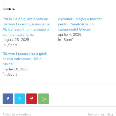
Similare
PAOK Salonic, antrenată de
Alexandru Măţan a marcat
Răzvan Lucescu, a învins pe
pentru Panetolikos, în
AE Larissa, în prima etapă a
campionatul Greciei
campionatului grec
aprilie 4, 2026
august 25, 2025
În „Sport”
În „Sport”
Răzvan Lucescu nu a găsit
soluția salvatoare: 'Mi-e
rușine!'
martie 10, 2025
În „Sport”
Articolul precedent
Articolul următor