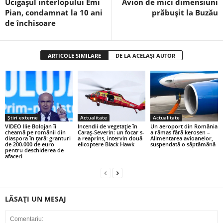
Ucigașul interlopului Emi
Avion de mici dimensiuni
Pian, condamnat la 10 ani
prăbușit la Buzău
de închisoare
ARTICOLE SIMILARE
DE LA ACELAȘI AUTOR
Știri externe
Actualitate
Actualitate
VIDEO Ilie Bolojan îi
Incendii de vegetație în
Un aeroport din România
cheamă pe românii din
Caraș-Severin: un focar s-
a rămas fără kerosen –
diaspora în țară: granturi
a reaprins, intervin două
Alimentarea avioanelor,
de 200.000 de euro
elicoptere Black Hawk
suspendată o săptămână
pentru deschiderea de
afaceri
LĂSAȚI UN MESAJ