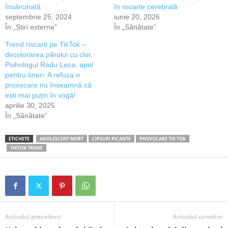
însărcinată
în moarte cerebrală
septembrie 25, 2024
iunie 20, 2026
În „Știri externe”
În „Sănătate”
Trend riscant pe TikTok –
decolorarea părului cu clor.
Psihologul Radu Leca, apel
pentru tineri: A refuza o
provocare nu înseamnă că
ești mai puțin în vogă!
aprilie 30, 2025
În „Sănătate”
ETICHETE
ADOLESCENT MORT
CIPSURI PICANTE
PROVOCARE TIK TOK
TIKTOK TREND
Articolul precedent
Articolul următor