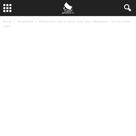
Acasă
Actualitate
Provocarea care a costat viața unui adolescent – Un nou trend
letal...