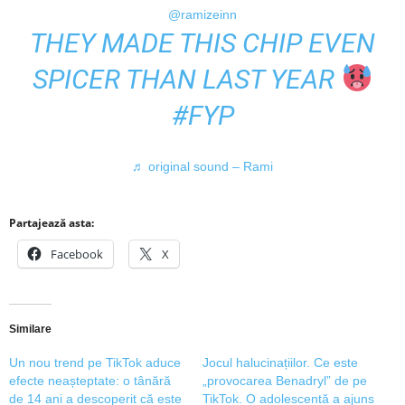
@ramizeinn
THEY MADE THIS CHIP EVEN
SPICER THAN LAST YEAR
#FYP
♬ original sound – Rami
Partajează asta:
Facebook
X
Similare
Un nou trend pe TikTok aduce
Jocul halucinațiilor. Ce este
efecte neașteptate: o tânără
„provocarea Benadryl” de pe
de 14 ani a descoperit că este
TikTok. O adolescentă a ajuns