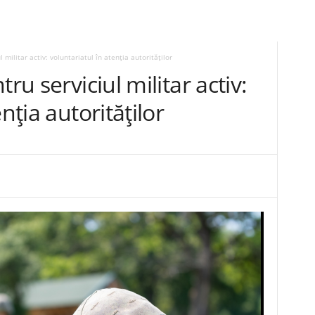
 militar activ: voluntariatul în atenția autorităților
ru serviciul militar activ:
nția autorităților