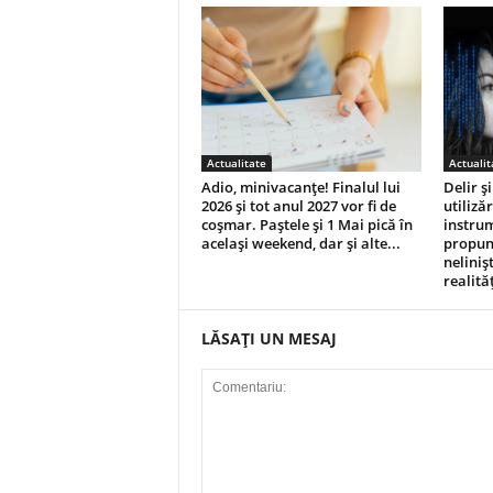
Actualitate
Actualit
Adio, minivacanțe! Finalul lui
Delir ș
2026 și tot anul 2027 vor fi de
utilizăr
coșmar. Paștele și 1 Mai pică în
instrum
același weekend, dar și alte...
propune
neliniș
realită
LĂSAȚI UN MESAJ