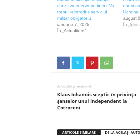
care-i va enerva pe tineri: Va
dar și as
trebui reintrodus serviciul
Ucraina
militar obligatoriu
august 8
ianuarie 7, 2025
În „Știri
În „Actualitate”
Articolul precedent
Klaus Iohannis sceptic în privința
șanselor unui independent la
Cotroceni
ARTICOLE SIMILARE
DE LA ACELAȘI AUT