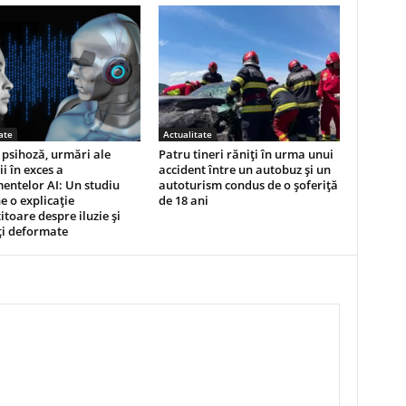
ate
Actualitate
i psihoză, urmări ale
Patru tineri răniţi în urma unui
ii în exces a
accident între un autobuz şi un
entelor AI: Un studiu
autoturism condus de o şoferiţă
 o explicație
de 18 ani
titoare despre iluzie și
ți deformate