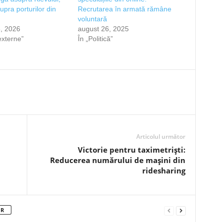
upra porturilor din
Recrutarea în armată rămâne
voluntară
, 2026
august 26, 2025
 externe”
În „Politică”
Articolul următor
Victorie pentru taximetriști:
Reducerea numărului de mașini din
ridesharing
OR