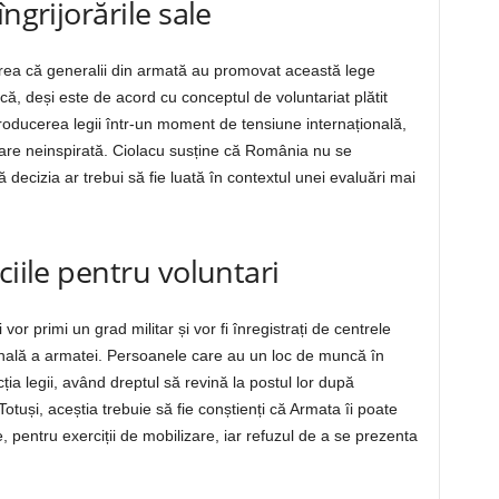
ngrijorările sale
rea că generalii din armată au promovat această lege
t că, deși este de acord cu conceptul de voluntariat plătit
ntroducerea legii într-un moment de tensiune internațională,
care neinspirată. Ciolacu susține că România nu se
 decizia ar trebui să fie luată în contextul unei evaluări mai
ciile pentru voluntari
 vor primi un grad militar și vor fi înregistrați de centrele
țională a armatei. Persoanele care au un loc de muncă în
ția legii, având dreptul să revină la postul lor după
Totuși, aceștia trebuie să fie conștienți că Armata îi poate
pentru exerciții de mobilizare, iar refuzul de a se prezenta