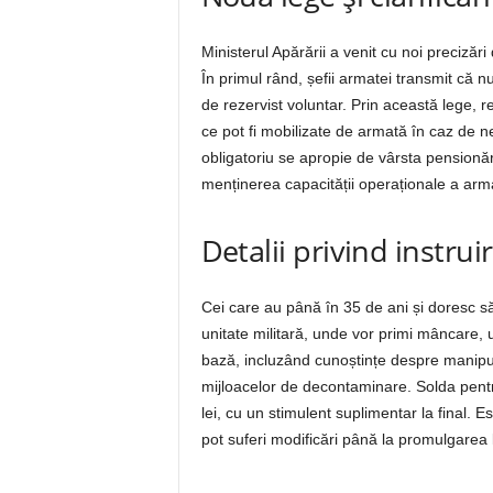
Ministerul Apărării a venit cu noi precizări 
În primul rând, șefii armatei transmit că nu v
de rezervist voluntar. Prin această lege, 
ce pot fi mobilizate de armată în caz de ne
obligatoriu se apropie de vârsta pensionă
menținerea capacității operaționale a arma
Detalii privind instrui
Cei care au până în 35 de ani și doresc să fi
unitate militară, unde vor primi mâncare, 
bază, incluzând cunoștințe despre manipula
mijloacelor de decontaminare. Solda pentr
lei, cu un stimulent suplimentar la final.
pot suferi modificări până la promulgarea l