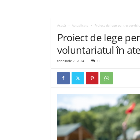
Acasă
Actualitate
Proiect de lege pentru serviciul
Proiect de lege pent
voluntariatul în ate
februarie 7, 2024
0