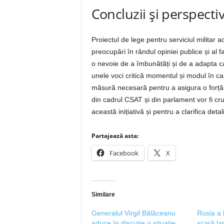
Concluzii și perspectiv
Proiectul de lege pentru serviciul militar 
preocupări în rândul opiniei publice și al f
o nevoie de a îmbunătăți și de a adapta cap
unele voci critică momentul și modul în car
măsură necesară pentru a asigura o forță mi
din cadrul CSAT și din parlament vor fi cr
această inițiativă și pentru a clarifica deta
Partajează asta:
Facebook
X
Similare
Generalul Virgil Bălăceanu
Rusia a 
aduce în discuție o situație
scară la