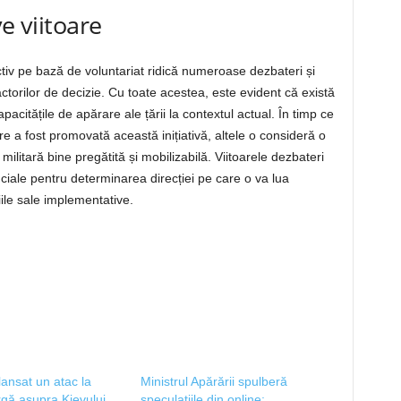
e viitoare
activ pe bază de voluntariat ridică numeroase dezbateri și
actorilor de decizie. Cu toate acestea, este evident că există
acitățile de apărare ale țării la contextul actual. În timp ce
e a fost promovată această inițiativă, altele o consideră o
litară bine pregătită și mobilizabilă. Viitoarele dezbateri
uciale pentru determinarea direcției pe care o va lua
liile sale implementative.
lansat un atac la
Ministrul Apărării spulberă
rgă asupra Kievului,
speculațiile din online: