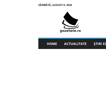
SÂMBĂTĂ, AUGUST 8, 2026
g
a
z
e
t
a
r
HOME
ACTUALITATE
ȘTIRI 
i
e
.
r
o