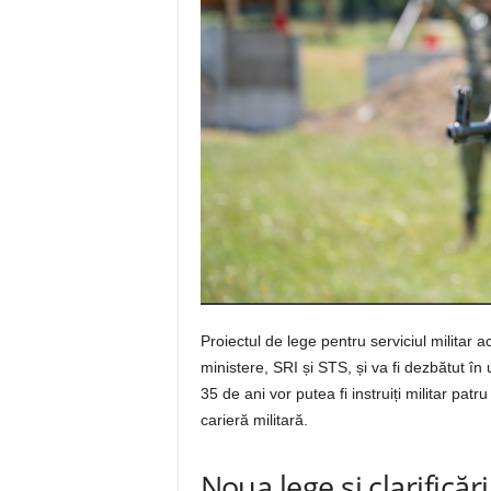
Proiectul de lege pentru serviciul militar 
ministere, SRI și STS, și va fi dezbătut î
35 de ani vor putea fi instruiți militar pat
carieră militară.
Noua lege și clarificăr