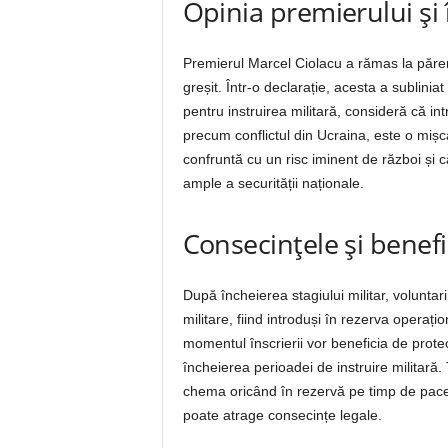
Opinia premierului și î
Premierul Marcel Ciolacu a rămas la păre
greșit. Într-o declarație, acesta a sublinia
pentru instruirea militară, consideră că i
precum conflictul din Ucraina, este o miș
confruntă cu un risc iminent de război și că
ample a securității naționale.
Consecințele și benefi
După încheierea stagiului militar, voluntarii
militare, fiind introduși în rezerva opera
momentul înscrierii vor beneficia de protec
încheierea perioadei de instruire militară. 
chema oricând în rezervă pe timp de pace, 
poate atrage consecințe legale.