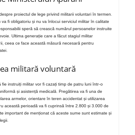
despre proiectul de lege privind militarii voluntari în termen.
a fi obligatoriu și nu va înlocui serviciul militar în calitate
responsabilii speră să crească numărul persoanelor instruite
voie. Ultima generație care a făcut stagiul militar
rii, ceea ce face această măsură necesară pentru
tei.
rea militară voluntară
e instruiți militar vor fi cazați timp de patru luni într-o
uniformă și asistență medicală. Pregătirea va fi una de
rea armelor, orientare în teren accidentat și utilizarea
u această perioadă va fi cuprinsă între 2.800 și 3.000 de
 Este important de menționat că aceste sume sunt estimate și
egii.