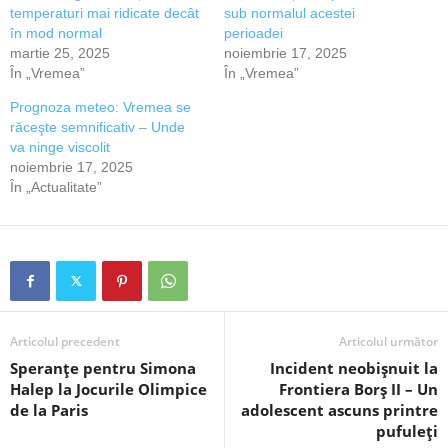
temperaturi mai ridicate decât
sub normalul acestei
în mod normal
perioadei
martie 25, 2025
noiembrie 17, 2025
În „Vremea”
În „Vremea”
Prognoza meteo: Vremea se
răceşte semnificativ – Unde
va ninge viscolit
noiembrie 17, 2025
În „Actualitate”
Articolul precedent
Articolul următor
Speranțe pentru Simona
Incident neobișnuit la
Halep la Jocurile Olimpice
Frontiera Borș II – Un
de la Paris
adolescent ascuns printre
pufuleți