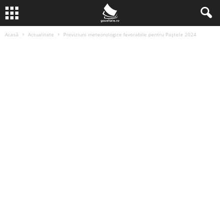
Acasă
Actualitate
Previziuni meteorologice favorabile pentru Paștele 2024