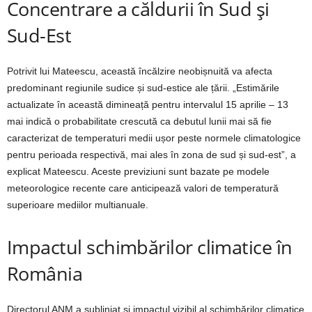
Concentrare a căldurii în Sud și
Sud-Est
Potrivit lui Mateescu, această încălzire neobișnuită va afecta
predominant regiunile sudice și sud-estice ale țării. „Estimările
actualizate în această dimineață pentru intervalul 15 aprilie – 13
mai indică o probabilitate crescută ca debutul lunii mai să fie
caracterizat de temperaturi medii ușor peste normele climatologice
pentru perioada respectivă, mai ales în zona de sud și sud-est”, a
explicat Mateescu. Aceste previziuni sunt bazate pe modele
meteorologice recente care anticipează valori de temperatură
superioare mediilor multianuale.
Impactul schimbărilor climatice în
România
Directorul ANM a subliniat și impactul vizibil al schimbărilor climatice