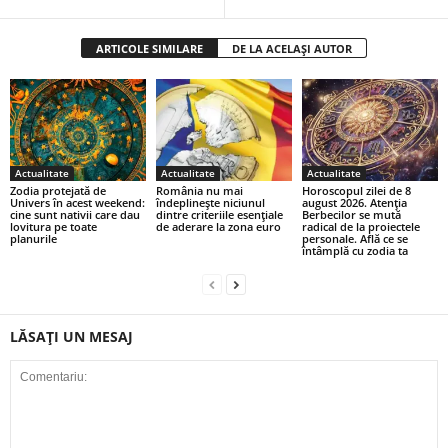
ARTICOLE SIMILARE
DE LA ACELAȘI AUTOR
Actualitate
Actualitate
Actualitate
Zodia protejată de
România nu mai
Horoscopul zilei de 8
Univers în acest weekend:
îndeplinește niciunul
august 2026. Atenția
cine sunt nativii care dau
dintre criteriile esențiale
Berbecilor se mută
lovitura pe toate
de aderare la zona euro
radical de la proiectele
planurile
personale. Află ce se
întâmplă cu zodia ta
LĂSAȚI UN MESAJ