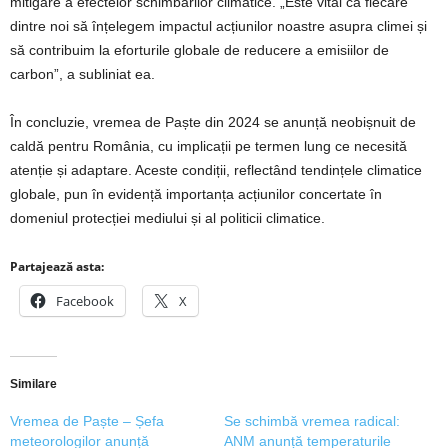
mitigare a efectelor schimbărilor climatice. „Este vital ca fiecare
dintre noi să înțelegem impactul acțiunilor noastre asupra climei și
să contribuim la eforturile globale de reducere a emisiilor de
carbon”, a subliniat ea.
În concluzie, vremea de Paște din 2024 se anunță neobișnuit de
caldă pentru România, cu implicații pe termen lung ce necesită
atenție și adaptare. Aceste condiții, reflectând tendințele climatice
globale, pun în evidență importanța acțiunilor concertate în
domeniul protecției mediului și al politicii climatice.
Partajează asta:
Facebook
X
Similare
Vremea de Paște – Șefa
Se schimbă vremea radical:
meteorologilor anunță
ANM anunță temperaturile