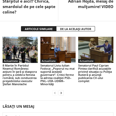
Sfârșitul e aici!? Chirica,
Adrian Hojda, mesaj de
smardoiul de pe cele șapte
mulțumire! VIDEO
coline?
ARTICOLE SIMILARE
DE LA ACELAȘI AUTOR
Actualitate
Actualitate
Actualitate
8 Martie în Partidul
Senatorul Liviu-Iulian
Senatorul Paul Ciprian
Neamul Românesc:
Fodoca: „Poporul nu mai
Pintea clarifică acuzațiile
acțiuni în țară și diaspora
suportă această
privind situația cu Poliția
pentru a celebra femeia
guvernare”. Critici ferme
Rutieră și anunță
română, sub conducerea
la adresa coaliției PSD–
publicarea CV-ului
președintelui executiv
PNL–USR–UDMR–
complet
Ștefan Manolache
Minorități
LĂSAȚI UN MESAJ