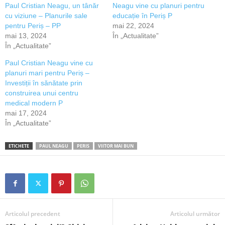
Paul Cristian Neagu, un tânăr
Neagu vine cu planuri pentru
cu viziune – Planurile sale
educație în Periș P
pentru Periș – PP
mai 22, 2024
mai 13, 2024
În „Actualitate”
În „Actualitate”
Paul Cristian Neagu vine cu
planuri mari pentru Periș –
Investiții în sănătate prin
construirea unui centru
medical modern P
mai 17, 2024
În „Actualitate”
ETICHETE
PAUL NEAGU
PERIS
VIITOR MAI BUN
Articolul precedent
Articolul următor