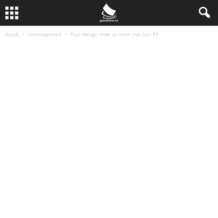
Acasă
Uncategorized
Paul Neagu vede un viitor mai bun PP