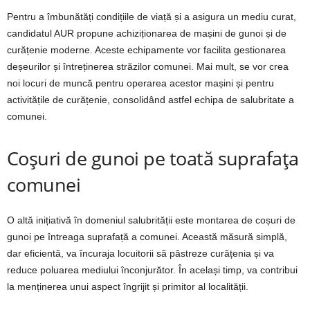
Pentru a îmbunătăți condițiile de viață și a asigura un mediu curat,
candidatul AUR propune achiziționarea de mașini de gunoi și de
curățenie moderne. Aceste echipamente vor facilita gestionarea
deșeurilor și întreținerea străzilor comunei. Mai mult, se vor crea
noi locuri de muncă pentru operarea acestor mașini și pentru
activitățile de curățenie, consolidând astfel echipa de salubritate a
comunei.
Coșuri de gunoi pe toată suprafața
comunei
O altă inițiativă în domeniul salubrității este montarea de coșuri de
gunoi pe întreaga suprafață a comunei. Această măsură simplă,
dar eficientă, va încuraja locuitorii să păstreze curățenia și va
reduce poluarea mediului înconjurător. În același timp, va contribui
la menținerea unui aspect îngrijit și primitor al localității.