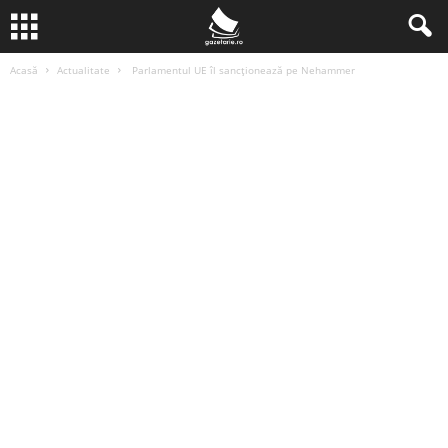
Acasă
Actualitate
Parlamentul UE îl sancționează pe Nehammer