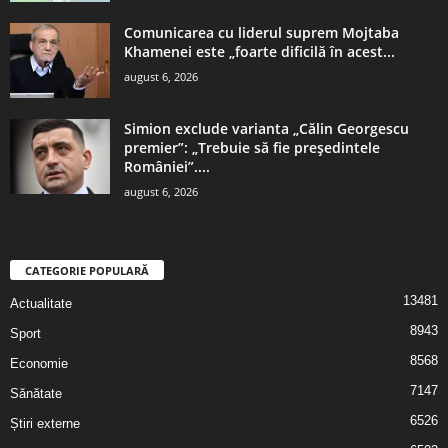
Comunicarea cu liderul suprem Mojtaba
Khamenei este „foarte dificilă în acest...
august 6, 2026
Simion exclude varianta „Călin Georgescu
premier”: „Trebuie să fie președintele
României”....
august 6, 2026
CATEGORIE POPULARĂ
13481
Actualitate
8943
Sport
8568
Economie
7147
Sănătate
6526
Știri externe