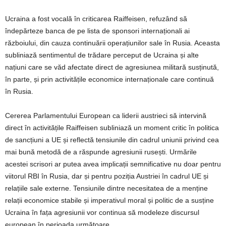
Ucraina a fost vocală în criticarea Raiffeisen, refuzând să
îndepărteze banca de pe lista de sponsori internaționali ai
războiului, din cauza continuării operațiunilor sale în Rusia. Aceasta
subliniază sentimentul de trădare perceput de Ucraina și alte
națiuni care se văd afectate direct de agresiunea militară susținută,
în parte, și prin activitățile economice internaționale care continuă
în Rusia.
Cererea Parlamentului European ca liderii austrieci să intervină
direct în activitățile Raiffeisen subliniază un moment critic în politica
de sancțiuni a UE și reflectă tensiunile din cadrul uniunii privind cea
mai bună metodă de a răspunde agresiunii rusești. Urmările
acestei scrisori ar putea avea implicații semnificative nu doar pentru
viitorul RBI în Rusia, dar și pentru poziția Austriei în cadrul UE și
relațiile sale externe. Tensiunile dintre necesitatea de a menține
relații economice stabile și imperativul moral și politic de a susține
Ucraina în fața agresiunii vor continua să modeleze discursul
european în perioada următoare.