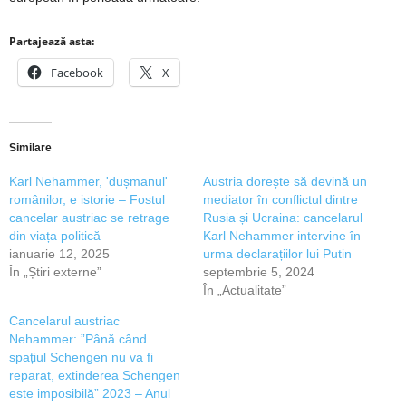
Partajează asta:
Facebook
X
Similare
Karl Nehammer, 'dușmanul'
Austria dorește să devină un
românilor, e istorie – Fostul
mediator în conflictul dintre
cancelar austriac se retrage
Rusia și Ucraina: cancelarul
din viața politică
Karl Nehammer intervine în
ianuarie 12, 2025
urma declarațiilor lui Putin
În „Știri externe”
septembrie 5, 2024
În „Actualitate”
Cancelarul austriac
Nehammer: ”Până când
spațiul Schengen nu va fi
reparat, extinderea Schengen
este imposibilă” 2023 – Anul