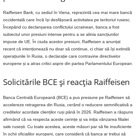
Raiffeisen Bank, cu sediul în Viena, reprezintă cea mai mare bancă
occidentală care încă își desfășoară activitatea pe teritoriul rusesc.
Începând cu declanșarea conflictului ucrainean, banca a fost
subiectul unor presiuni intense pentru a se alinia sancțiunilor
impuse de UE. În ciuda acestor presiuni, Raiffeisen a anunțat
recent că intenționează nu doar să continue, ci chiar să își extindă
operațiunile în Rusia, o declarație care contravine directivelor
europene și a atras critici aspre din partea Parlamentului European.
Solicitările BCE și reacția Raiffeisen
Banca Centrală Europeană (BCE) a pus presiune pe Raiffeisen să
accelereze retragerea din Rusia, cerând o reducere semnificativă a
creditelor acordate clienților ruși până în 2026. Raiffeisen a răspuns
afirmând că va respecta aceste cerințe și va iniția vânzarea filialei
sale rusești. Cu toate acestea, aceste măsuri par să fie insuficiente
în ochii oficialilor europeni, care consideră că banca ar trebui să