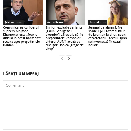
Știri externe
Actualitate
Actualitate
Comunicarea cu liderul
Simion exclude varianta
Semnal de alarmă: Ne
suprem Mojtaba
„Călin Georgescu
scade IQ-ul tot mai mult
Khamenei este „foarte
premier”: „Trebuie să fie
de la un an la altul, spun
dificilă în acest moment”,
președintele României”.
cercetătorii. Efectul Flynn
recunoaşte preşedintele
Liderul AUR îl acuză pe
se inversează în cazul
iranian
Nicușor Dan că „trage de
noilor...
timp”
LĂSAȚI UN MESAJ