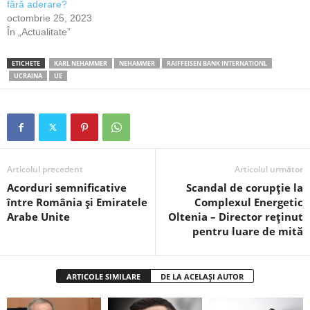
fără aderare?
octombrie 25, 2023
În „Actualitate”
ETICHETE
KARL NEHAMMER
NEHAMMER
RAIFFEISEN BANK INTERNATIONL
UCRAINA
UE
Articolul precedent
Articolul următor
Acorduri semnificative
Scandal de corupție la
între România și Emiratele
Complexul Energetic
Arabe Unite
Oltenia – Director reținut
pentru luare de mită
ARTICOLE SIMILARE
DE LA ACELAȘI AUTOR