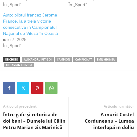
În „Sport”
În „Sport”
Auto: pilotul francez Jerome
France, la a treia victorie
consecutivă în Campionatul
Naţional de Viteză în Coastă
iulie 7, 2025
În „Sport”
ETICHETE
ALEXANDRU PITIGOI
CAMPION
CAMPIONAT
EMIL GHINEA
OCTAVIAN CIOVICA
Articolul precedent
Articolul următor
Între gafe și retorica de
A murit Costel
doi bani – Dumele lui Călin
Corduneanu – Lumea
Petru Marian zis Marinică
interlopă în doliu