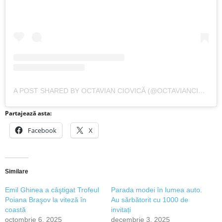
A POST SHARED BY OCTAVIAN CIOVICĂ (@OCTAVIANCIOVICA)
Partajează asta:
Facebook
X
Similare
Emil Ghinea a câştigat Trofeul
Parada modei în lumea auto.
Poiana Braşov la viteză în
Au sărbătorit cu 1000 de
coastă
invitați
octombrie 6, 2025
decembrie 3, 2025