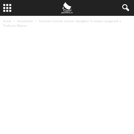
Acasă
Actualitate
Octavian Ciovică, marele câștigător în etapa inaugurală a
Trofeului Râşnov