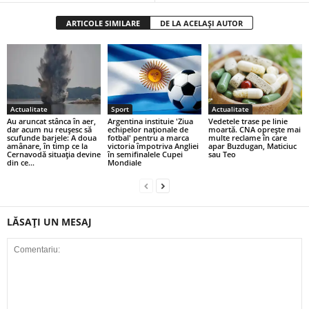
ARTICOLE SIMILARE
DE LA ACELAȘI AUTOR
Actualitate
Sport
Actualitate
Au aruncat stânca în aer,
Argentina instituie 'Ziua
Vedetele trase pe linie
dar acum nu reușesc să
echipelor naţionale de
moartă. CNA oprește mai
scufunde barjele: A doua
fotbal' pentru a marca
multe reclame în care
amânare, în timp ce la
victoria împotriva Angliei
apar Buzdugan, Maticiuc
Cernavodă situația devine
în semifinalele Cupei
sau Teo
din ce...
Mondiale
LĂSAȚI UN MESAJ