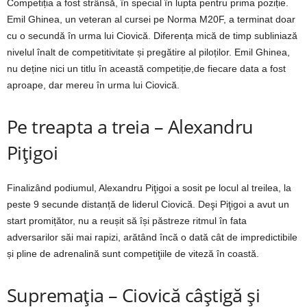
Competiția a fost strânsă, în special în lupta pentru prima poziție.
Emil Ghinea, un veteran al cursei pe Norma M20F, a terminat doar
cu o secundă în urma lui Ciovică. Diferența mică de timp subliniază
nivelul înalt de competitivitate și pregătire al piloților. Emil Ghinea,
nu deține nici un titlu în această competiție,de fiecare data a fost
aproape, dar mereu în urma lui Ciovică.
Pe treapta a treia – Alexandru
Piţigoi
Finalizând podiumul, Alexandru Piţigoi a sosit pe locul al treilea, la
peste 9 secunde distanță de liderul Ciovică. Deşi Piţigoi a avut un
start promițător, nu a reușit să își păstreze ritmul în fata
adversarilor săi mai rapizi, arătând încă o dată cât de impredictibile
și pline de adrenalină sunt competiţiile de viteză în coastă.
Supremația – Ciovică câştigă și