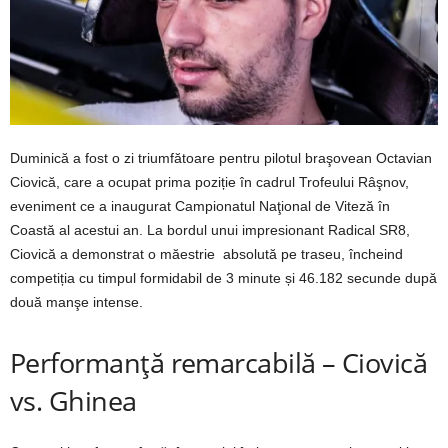
Duminică a fost o zi triumfătoare pentru pilotul braşovean Octavian
Ciovică, care a ocupat prima poziție în cadrul Trofeului Râşnov,
eveniment ce a inaugurat Campionatul Naţional de Viteză în
Coastă al acestui an. La bordul unui impresionant Radical SR8,
Ciovică a demonstrat o măestrie
absolută pe traseu, încheind
competiția cu timpul formidabil de 3 minute și 46.182 secunde după
două manşe intense.
Performanță remarcabilă – Ciovică
vs. Ghinea