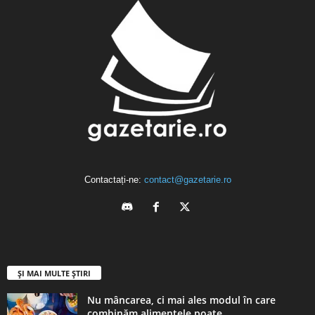
Contactați-ne:
contact@gazetarie.ro
ȘI MAI MULTE ȘTIRI
Nu mâncarea, ci mai ales modul în care
combinăm alimentele poate...