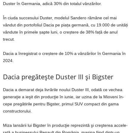
Duster în Germania, adică 30% din totalul vânzărilor.
În ciuda succesului Duster, modelul Sandero rămâne cel mai
vândut din portofoliul Dacia pe piața germană, cu 19.000 de unități
vândute în primele șapte luni, o creștere de 38% față de anul
trecut.
Dacia a înregistrat o creștere de 10% a vânzărilor în Germania în
2024.
Dacia pregătește Duster III și Bigster
Dacia a demarat deja livrările nou­lui Duster III, odată ce vechea
generaţie a ieşit din producţie în iunie, iar uzina de la Mioveni în­
cepe pregătirile pen­tru Bigster, primul SUV compact din gama
constructorului.
Miza lansării lui Bigster în producţie re­prezintă şi creşterea acce­le­
rată a businessului Renault din România, maşina fiind dintr-un