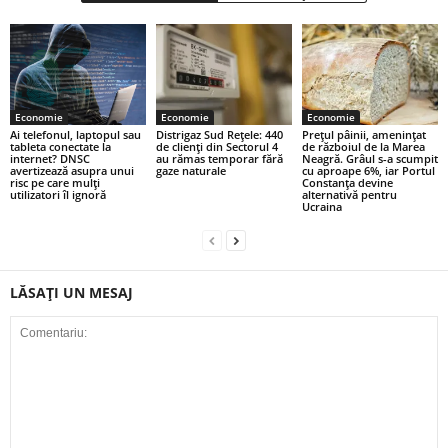
Economie
Economie
Economie
Ai telefonul, laptopul sau
Distrigaz Sud Rețele: 440
Prețul pâinii, amenințat
tableta conectate la
de clienți din Sectorul 4
de războiul de la Marea
internet? DNSC
au rămas temporar fără
Neagră. Grâul s-a scumpit
avertizează asupra unui
gaze naturale
cu aproape 6%, iar Portul
risc pe care mulți
Constanța devine
utilizatori îl ignoră
alternativă pentru
Ucraina
LĂSAȚI UN MESAJ