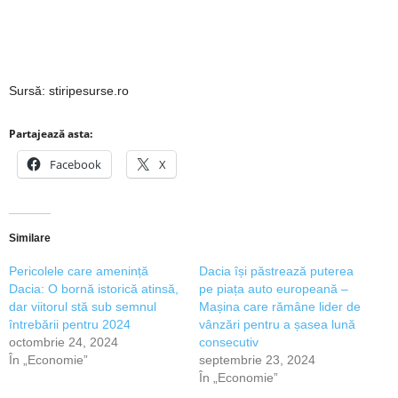
Sursă: stiripesurse.ro
Partajează asta:
Facebook
X
Similare
Pericolele care amenință
Dacia își păstrează puterea
Dacia: O bornă istorică atinsă,
pe piața auto europeană –
dar viitorul stă sub semnul
Mașina care rămâne lider de
întrebării pentru 2024
vânzări pentru a șasea lună
octombrie 24, 2024
consecutiv
În „Economie”
septembrie 23, 2024
În „Economie”