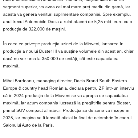
segment superior, va avea cel mai mare preţ mediu din gamă, iar
acesta va genera venituri suplimentare companiei. Spre exemplu,
anul trecut Automobile Dacia a rulat afaceri de 5,25 mld. euro cu o
producţie de 322.000 de maşini.
În ceea ce priveşte producţia uzinei de la Mioveni, lansarea în
producţie a noului Duster III va susţine volumele din acest an, chiar
dacă nu vor urca la 350.000 de unităţi, cât este ca­pacitatea
maximă.
Mihai Bordeanu, mana­ging director, Dacia Brand South Eastern
Europe & country head România, declara pentru ZF într-un interviu
că în 2024 producţia de la Mioveni se va apropia de capacitatea
maximă, iar acum compania lucrează la pregătirile pentru Bigster,
primul SUV compact al mărcii. Producţia sa de serie va începe în
2025, iar maşina va fi lansată oficial la final de octombrie în cadrul
Salonului Auto de la Paris.