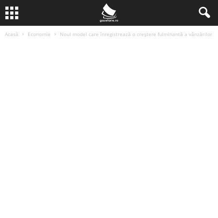
Acasă
Economie
Noul model care înregistrează o creștere fulminantă a vânzărilor