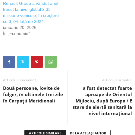
Renault Group a vândut anul
trecut la nivel global 2,33
milioane vehicule, în creştere
cu 3,2% faţă de 2024
ianuarie 20, 2026
În „Economie”
Articolul precedent
Articolul următor
Două persoane, lovite de
a fost detectat foarte
fulger, în ultimele trei zile
aproape de Orientul
în Carpații Meridionali
Mijlociu, după Europa / E
stare de alertă sanitară la
nivel internațional
ARTICOLE SIMILARE
DE LA ACELAȘI AUTOR