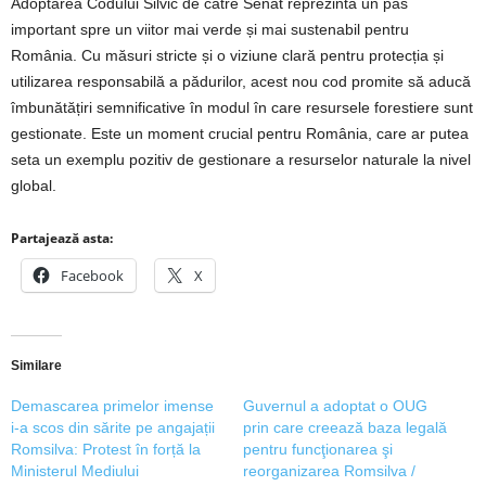
Adoptarea Codului Silvic de către Senat reprezintă un pas
important spre un viitor mai verde și mai sustenabil pentru
România. Cu măsuri stricte și o viziune clară pentru protecția și
utilizarea responsabilă a pădurilor, acest nou cod promite să aducă
îmbunătățiri semnificative în modul în care resursele forestiere sunt
gestionate. Este un moment crucial pentru România, care ar putea
seta un exemplu pozitiv de gestionare a resurselor naturale la nivel
global.
Partajează asta:
Facebook
X
Similare
Demascarea primelor imense
Guvernul a adoptat o OUG
i-a scos din sărite pe angajații
prin care creează baza legală
Romsilva: Protest în forță la
pentru funcţionarea şi
Ministerul Mediului
reorganizarea Romsilva /