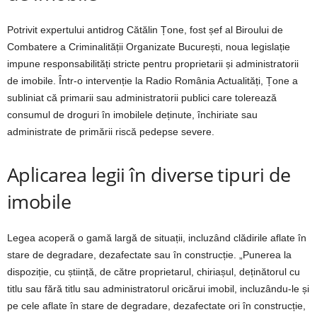
Potrivit expertului antidrog Cătălin Țone, fost șef al Biroului de
Combatere a Criminalității Organizate București, noua legislație
impune responsabilități stricte pentru proprietarii și administratorii
de imobile. Într-o intervenție la Radio România Actualități, Țone a
subliniat că primarii sau administratorii publici care tolerează
consumul de droguri în imobilele deținute, închiriate sau
administrate de primării riscă pedepse severe.
Aplicarea legii în diverse tipuri de
imobile
Legea acoperă o gamă largă de situații, incluzând clădirile aflate în
stare de degradare, dezafectate sau în construcție. „Punerea la
dispoziție, cu știință, de către proprietarul, chiriașul, deținătorul cu
titlu sau fără titlu sau administratorul oricărui imobil, incluzându-le și
pe cele aflate în stare de degradare, dezafectate ori în construcție,