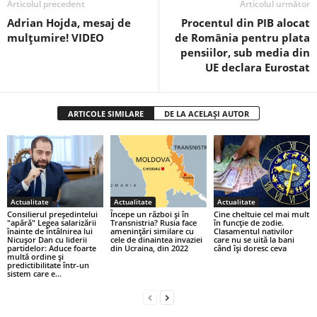
Articolul precedent
Articolul următor
Adrian Hojda, mesaj de
Procentul din PIB alocat
mulțumire! VIDEO
de România pentru plata
pensiilor, sub media din
UE declara Eurostat
ARTICOLE SIMILARE
DE LA ACELAȘI AUTOR
Actualitate
Actualitate
Actualitate
Consilierul președintelui
Începe un război și în
Cine cheltuie cel mai mult
"apără" Legea salarizării
Transnistria? Rusia face
în funcție de zodie.
înainte de întâlnirea lui
amenințări similare cu
Clasamentul nativilor
Nicuşor Dan cu liderii
cele de dinaintea invaziei
care nu se uită la bani
partidelor: Aduce foarte
din Ucraina, din 2022
când își doresc ceva
multă ordine şi
predictibilitate într-un
sistem care e...