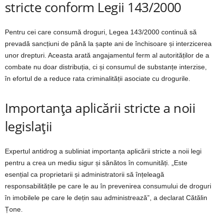
stricte conform Legii 143/2000
Pentru cei care consumă droguri, Legea 143/2000 continuă să
prevadă sancțiuni de până la șapte ani de închisoare și interzicerea
unor drepturi. Aceasta arată angajamentul ferm al autorităților de a
combate nu doar distribuția, ci și consumul de substanțe interzise,
în efortul de a reduce rata criminalității asociate cu drogurile.
Importanța aplicării stricte a noii
legislații
Expertul antidrog a subliniat importanța aplicării stricte a noii legi
pentru a crea un mediu sigur și sănătos în comunități. „Este
esențial ca proprietarii și administratorii să înțeleagă
responsabilitățile pe care le au în prevenirea consumului de droguri
în imobilele pe care le dețin sau administrează”, a declarat Cătălin
Țone.