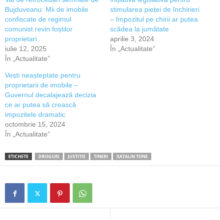
Bujduveanu: Mii de imobile
stimularea pieței de închirieri
confiscate de regimul
– Impozitul pe chirii ar putea
comunist revin foștilor
scădea la jumătate
proprietari
aprilie 3, 2024
iulie 12, 2025
În „Actualitate”
În „Actualitate”
Vești neașteptate pentru
proprietarii de imobile –
Guvernul decalajează decizia
ce ar putea să crească
impozitele dramatic
octombrie 15, 2024
În „Actualitate”
ETICHETE
DROGURI
JUSTITIE
TINERI
XATALIN TONE