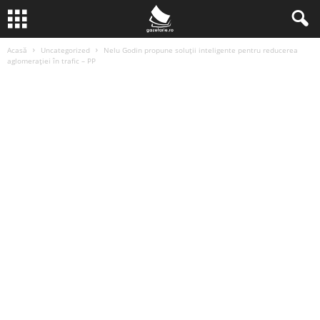
Acasă
Uncategorized
Nelu Godin propune soluții inteligente pentru reducerea
aglomerației în trafic – PP