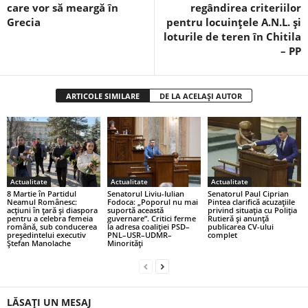
care vor să meargă în
regândirea criteriilor
Grecia
pentru locuințele A.N.L. și
loturile de teren în Chitila
– PP
ARTICOLE SIMILARE
DE LA ACELAȘI AUTOR
Actualitate
Actualitate
Actualitate
8 Martie în Partidul
Senatorul Liviu-Iulian
Senatorul Paul Ciprian
Neamul Românesc:
Fodoca: „Poporul nu mai
Pintea clarifică acuzațiile
acțiuni în țară și diaspora
suportă această
privind situația cu Poliția
pentru a celebra femeia
guvernare”. Critici ferme
Rutieră și anunță
română, sub conducerea
la adresa coaliției PSD–
publicarea CV-ului
președintelui executiv
PNL–USR–UDMR–
complet
Ștefan Manolache
Minorități
LĂSAȚI UN MESAJ