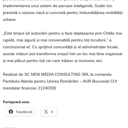
implementarea unui sistem de parcare inteligentă, Godin Ion
prezintă o viziune clară și concretă pentru îmbunătățirea mobilității
urbane.
„Este timpul să acționăm pentru a face deplasarea prin Chitila mai
rapidă, mai sigură și mai convenabilă pentru toți locuitorii,” a
concluzionat el. Cu sprijinul comunității și al administrației locale,
aceste măsuri pot transforma orașul într-un loc mai bine organizat
și mai plăcut pentru toți cei care trăiesc și muncesc aici.
Realizat de SC NEW MEDIA CONSULTING SRL la comanda
Partidului Alianța pentru Unirea Românilor – AUR București CUI
mandatar financiar 21240330
Partajează asta:
Facebook
X