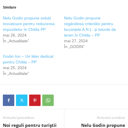
Similare
Nelu Godin propune soluții
Nelu Godin propune
inovatoare pentru reducerea
regândirea criteriilor pentru
impozitelor în Chitila PP
locuințele A.N.L. și loturile de
mai 26, 2024
teren în Chitila – PP
În „Actualitate”
mai 27, 2024
În „GODIN”
Godin Ion – Un lider dedicat
pentru Chitila – PP
mai 25, 2024
În „Actualitate”
Articolul precedent
Articolul următor
Noi reguli pentru turiștii
Nelu Godin propune