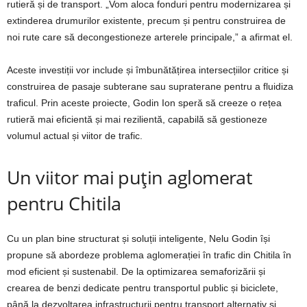
rutieră și de transport. „Vom aloca fonduri pentru modernizarea și
extinderea drumurilor existente, precum și pentru construirea de
noi rute care să decongestioneze arterele principale,” a afirmat el.
Aceste investiții vor include și îmbunătățirea intersecțiilor critice și
construirea de pasaje subterane sau supraterane pentru a fluidiza
traficul. Prin aceste proiecte, Godin Ion speră să creeze o rețea
rutieră mai eficientă și mai rezilientă, capabilă să gestioneze
volumul actual și viitor de trafic.
Un viitor mai puțin aglomerat
pentru Chitila
Cu un plan bine structurat și soluții inteligente, Nelu Godin își
propune să abordeze problema aglomerației în trafic din Chitila în
mod eficient și sustenabil. De la optimizarea semaforizării și
crearea de benzi dedicate pentru transportul public și biciclete,
până la dezvoltarea infrastructurii pentru transport alternativ și