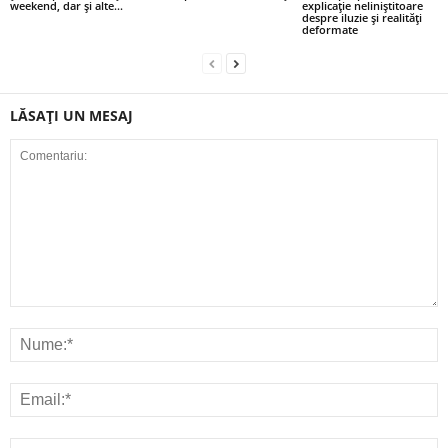
weekend, dar și alte...
explicație neliniștitoare
despre iluzie și realități
deformate
LĂSAȚI UN MESAJ