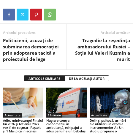
Articolul precedent
Articolul următor
Politicienii, acuzați de
Tragedie la reședința
subminarea democrației
ambasadorului Rusiei –
prin adoptarea tacită a
Soția lui Valeri Kuzmin a
proiectului de lege
murit
ARTICOLE SIMILARE
DE LA ACELAȘI AUTOR
Actualitate
Sănătate
Actualitate
Adio, minivacanțe! Finalul
Naștere contra-
Delir și psihoză, urmări
lui 2026 și tot anul 2027
cronometru în
ale utilizării în exces a
vor fi de coșmar. Paștele
ambulanță, echipajul a
instrumentelor AI: Un
și 1 Mai pică în același
adus pe lume un bebeluș
studiu propune o