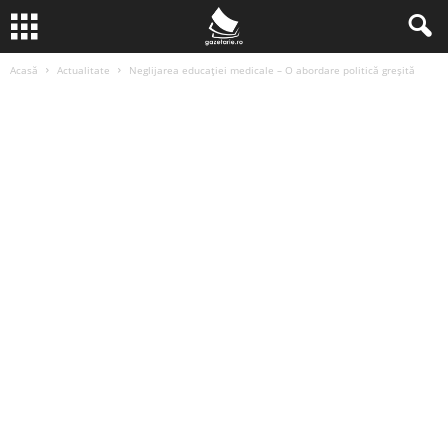
Acasă
Actualitate
Neglijarea educației medicale – O abordare politică greșită