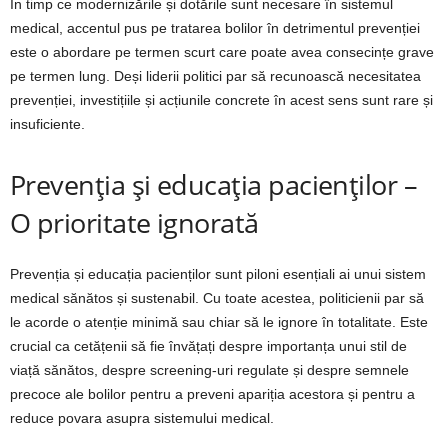
În timp ce modernizările și dotările sunt necesare în sistemul
medical, accentul pus pe tratarea bolilor în detrimentul prevenției
este o abordare pe termen scurt care poate avea consecințe grave
pe termen lung. Deși liderii politici par să recunoască necesitatea
prevenției, investițiile și acțiunile concrete în acest sens sunt rare și
insuficiente.
Prevenția și educația pacienților –
O prioritate ignorată
Prevenția și educația pacienților sunt piloni esențiali ai unui sistem
medical sănătos și sustenabil. Cu toate acestea, politicienii par să
le acorde o atenție minimă sau chiar să le ignore în totalitate. Este
crucial ca cetățenii să fie învățați despre importanța unui stil de
viață sănătos, despre screening-uri regulate și despre semnele
precoce ale bolilor pentru a preveni apariția acestora și pentru a
reduce povara asupra sistemului medical.