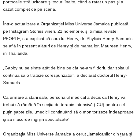
portocalie strălucitoare şi tocuri înalte, când a ratat un pas şi a
căzut complet de pe scenă.
Într-o actualizare a Organizaţiei Miss Universe Jamaica publicată
pe Instagram Stories vineri, 21 noiembrie, şi trimisă revistei
PEOPLE, s-a explicat că sora lui Henry, dr. Phylicia Henry-Samuels,
se află în prezent alături de Henry şi de mama lor, Maureen Henry,
în Thailanda.
„Gabby nu se simte atât de bine pe cât ne-am fi dorit, dar spitalul
continuă să o trateze corespunzător”, a declarat doctorul Henry-
Samuels.
Ca urmare a stării sale, personalul medical a decis că Henry va
trebui să rămână în secţia de terapie intensivă (ICU) pentru cel
puţin şapte zile, „medicii continuând să o monitorizeze îndeaproape
şi să îi acorde îngrijiri specializate”.
Organizaţia Miss Universe Jamaica a cerut „jamaicanilor din ţară şi