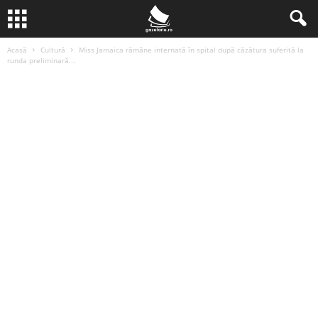
Acasă
Cultură
Miss Jamaica rămâne internată în spital după căzătura suferită la
runda preliminară...