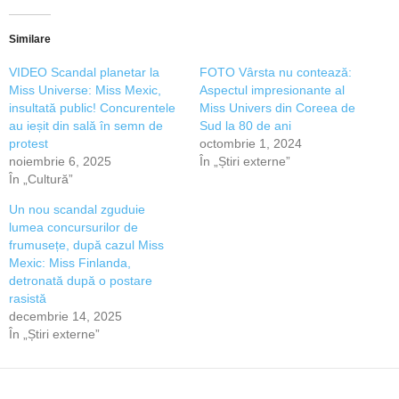
Similare
VIDEO Scandal planetar la
FOTO Vârsta nu contează:
Miss Universe: Miss Mexic,
Aspectul impresionante al
insultată public! Concurentele
Miss Univers din Coreea de
au ieșit din sală în semn de
Sud la 80 de ani
protest
octombrie 1, 2024
noiembrie 6, 2025
În „Știri externe”
În „Cultură”
Un nou scandal zguduie
lumea concursurilor de
frumusețe, după cazul Miss
Mexic: Miss Finlanda,
detronată după o postare
rasistă
decembrie 14, 2025
În „Știri externe”