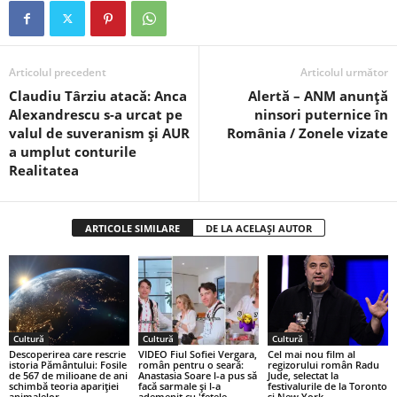
Articolul precedent
Articolul următor
Claudiu Târziu atacă: Anca
Alertă – ANM anunță
Alexandrescu s-a urcat pe
ninsori puternice în
valul de suveranism și AUR
România / Zonele vizate
a umplut conturile
Realitatea
ARTICOLE SIMILARE
DE LA ACELAȘI AUTOR
Cultură
Cultură
Cultură
Descoperirea care rescrie
VIDEO Fiul Sofiei Vergara,
Cel mai nou film al
istoria Pământului: Fosile
român pentru o seară:
regizorului român Radu
de 567 de milioane de ani
Anastasia Soare l-a pus să
Jude, selectat la
schimbă teoria apariției
facă sarmale și l-a
festivalurile de la Toronto
animalelor
ademenit cu 'fetele
şi New York