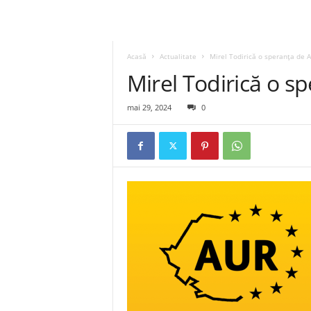
Acasă
Actualitate
Mirel Todirică o speranța de 
Mirel Todirică o s
mai 29, 2024
0