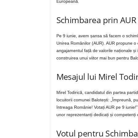
Europeană.
Schimbarea prin AUR 
Pe 9 iunie, avem șansa să facem o schimbar
Unirea Românilor (AUR). AUR propune o e
angajamentul față de valorile naționale și 
construirea unui viitor mai bun pentru Bal
Mesajul lui Mirel Todi
Mirel Todirică, candidatul din partea parti
locuitorii comunei Balotești: „Împreună, pu
întreaga Românie! Votați AUR pe 9 iunie!” A
unor reprezentanți dedicați și competenți
Votul pentru Schimbar