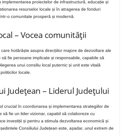
 implementarea proiectelor de infrastructură, educație și
stionarea resurselor locale și în atragerea de fonduri
într-o comunitate prosperă și modernă.
ocal – Vocea comunității
v care hotărăște asupra direcțiilor majore de dezvoltare ale
 să fie persoane implicate și responsabile, capabile să
egerea unui consiliu local puternic și unit este vitală
oliticilor locale.
ui Județean – Liderul Județului
ol crucial în coordonarea și implementarea strategiilor de
e să fie un lider vizionar, capabil să colaboreze cu
duce investiții și pentru a stimula dezvoltarea economică și
reședintele Consiliului Județean este, așadar, unul extrem de