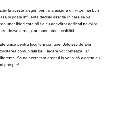
e activ la aceste alegeri pentru a asigura un viitor mai bun
ă și poate influența decisiv direcția în care se va
rea unor lideri care să fie cu adevărat dedicați nevoilor
ru dezvoltarea și prosperitatea localității.
tate unică pentru locuitorii comunei Balotești de a-și
zvoltarea comunității lor. Fiecare vot contează, iar
diferența. Să ne exercităm dreptul la vot și să alegem cu
ai prosper!