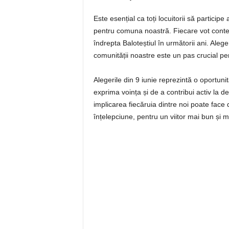
Este esențial ca toți locuitorii să particip
pentru comuna noastră. Fiecare vot conteaz
îndrepta Baloteștiul în următorii ani. Alege
comunității noastre este un pas crucial pent
Alegerile din 9 iunie reprezintă o oportuni
exprima voința și de a contribui activ la de
implicarea fiecăruia dintre noi poate face 
înțelepciune, pentru un viitor mai bun și m