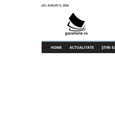
JOI, AUGUST 6, 2026
g
a
z
e
t
a
r
HOME
ACTUALITATE
ȘTIRI 
i
e
.
r
o