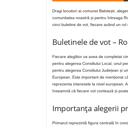
Dragi locuitori ai comunei Balotești, alege
comunitatea noastră și pentru întreaga Rom
cinci buletine de vot, fiecare având un rol 
Buletinele de vot – Ro
Fiecare alegător va avea de completat cinc
pentru alegerea Consiliului Local, unul pe
pentru alegerea Consiliului Județean și u
European. Este important de menționat c
reprezenta interesele la nivel european. A
înseamnă că fiecare vot contează și poate
Importanța alegerii p
Primarul reprezintă figura centrală în co