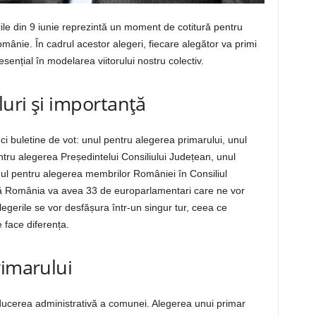
rile din 9 iunie reprezintă un moment de cotitură pentru
ânie. În cadrul acestor alegeri, fiecare alegător va primi
esențial în modelarea viitorului nostru colectiv.
luri și importanță
i buletine de vot: unul pentru alegerea primarului, unul
ntru alegerea Președintelui Consiliului Județean, unul
nul pentru alegerea membrilor României în Consiliul
ă România va avea 33 de europarlamentari care ne vor
legerile se vor desfășura într-un singur tur, ceea ce
 face diferența.
rimarului
nducerea administrativă a comunei. Alegerea unui primar