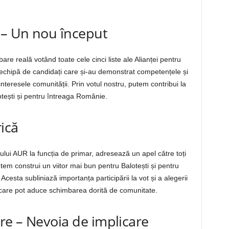
– Un nou început
e reală votând toate cele cinci liste ale Alianței pentru
chipă de candidați care și-au demonstrat competențele și
interesele comunității. Prin votul nostru, putem contribui la
otești și pentru întreaga Românie.
rică
dului AUR la funcția de primar, adresează un apel către toți
tem construi un viitor mai bun pentru Balotești și pentru
cesta subliniază importanța participării la vot și a alegerii
 care pot aduce schimbarea dorită de comunitate.
e – Nevoia de implicare