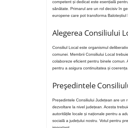
competent și dedicat este esențială pentru
sănătate. Primarul are un rol decisiv în ge
europene care pot transforma Baloteștiul 
Alegerea Consiliului L
Consiliul Local este organismul deliberati
comunei. Membrii Consiliului Local trebuie
colaboreze eficient pentru binele comun. Al
pentru a asigura continuitatea și coerența p
Președintele Consiliul
Președintele Consiliului Județean are un r
dezvoltare la nivel județean. Acesta trebui
autoritățile locale și naționale pentru a a
socială a județului nostru. Votul pentru p
important.