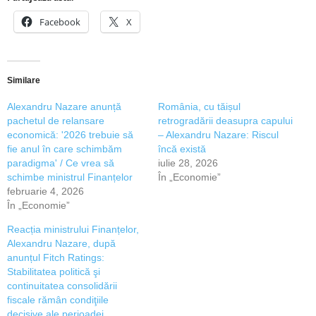
Facebook
X
Similare
Alexandru Nazare anunță
România, cu tăișul
pachetul de relansare
retrogradării deasupra capului
economică: '2026 trebuie să
– Alexandru Nazare: Riscul
fie anul în care schimbăm
încă există
paradigma' / Ce vrea să
iulie 28, 2026
schimbe ministrul Finanțelor
În „Economie”
februarie 4, 2026
În „Economie”
Reacția ministrului Finanțelor,
Alexandru Nazare, după
anunțul Fitch Ratings:
Stabilitatea politică şi
continuitatea consolidării
fiscale rămân condiţiile
decisive ale perioadei