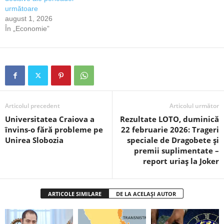
următoare
august 1, 2026
În „Economie”
Articolul precedent
Articolul următor
Universitatea Craiova a
Rezultate LOTO, duminică
învins-o fără probleme pe
22 februarie 2026: Trageri
Unirea Slobozia
speciale de Dragobete și
premii suplimentate –
report uriaș la Joker
ARTICOLE SIMILARE
DE LA ACELAȘI AUTOR