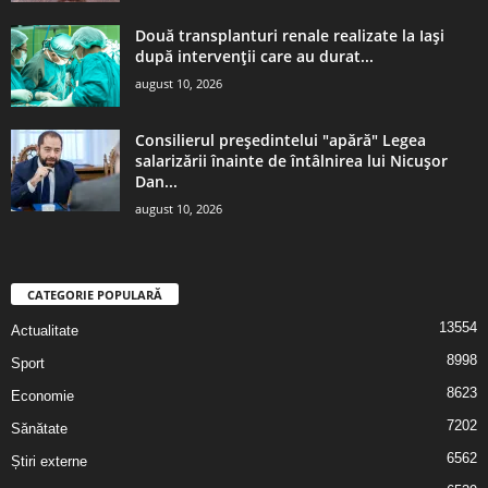
Două transplanturi renale realizate la Iași
după intervenții care au durat...
august 10, 2026
Consilierul președintelui "apără" Legea
salarizării înainte de întâlnirea lui Nicuşor
Dan...
august 10, 2026
CATEGORIE POPULARĂ
13554
Actualitate
8998
Sport
8623
Economie
7202
Sănătate
6562
Știri externe