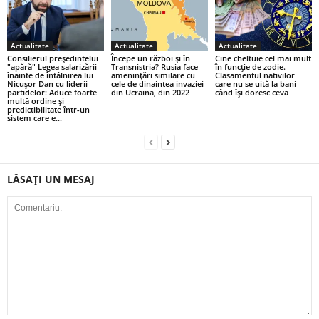
Actualitate
Actualitate
Actualitate
Consilierul președintelui
Începe un război și în
Cine cheltuie cel mai mult
"apără" Legea salarizării
Transnistria? Rusia face
în funcție de zodie.
înainte de întâlnirea lui
amenințări similare cu
Clasamentul nativilor
Nicuşor Dan cu liderii
cele de dinaintea invaziei
care nu se uită la bani
partidelor: Aduce foarte
din Ucraina, din 2022
când își doresc ceva
multă ordine şi
predictibilitate într-un
sistem care e...
LĂSAȚI UN MESAJ