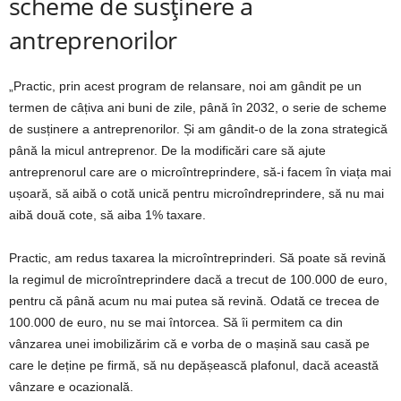
scheme de susținere a
antreprenorilor
„Practic, prin acest program de relansare, noi am gândit pe un
termen de câțiva ani buni de zile, până în 2032, o serie de scheme
de susținere a antreprenorilor. Și am gândit-o de la zona strategică
până la micul antreprenor. De la modificări care să ajute
antreprenorul care are o microîntreprindere, să-i facem în viața mai
ușoară, să aibă o cotă unică pentru microîndreprindere, să nu mai
aibă două cote, să aiba 1% taxare.
Practic, am redus taxarea la microîntreprinderi. Să poate să revină
la regimul de microîntreprindere dacă a trecut de 100.000 de euro,
pentru că până acum nu mai putea să revină. Odată ce trecea de
100.000 de euro, nu se mai întorcea. Să îi permitem ca din
vânzarea unei imobilizărim că e vorba de o mașină sau casă pe
care le deține pe firmă, să nu depășească plafonul, dacă această
vânzare e ocazională.