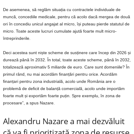
De asemenea, să reglăm situația cu contractele individuale de
muncă, concediile medicale, pentru că acolo dacă mergea de două
ori în concediu unicul angajat al micro, își puteau pierde statutul de
micro. Toate aceste lucruri cumulate ajută foarte mult micro-
întreprinderile.
Deci acestea sunt niște scheme de susținere care încep din 2026 și
durează până în 2032. În total, toate aceste scheme, până în 2032,
totalizează aproximativ 5 miliarde de euro. Care sunt domeniile? În
primul rând, nu mai acordăm finanțări pentru orice. Acordăm
finanțari pentru zona industrială, acolo unde România are o
problemă de deficit de balanță comercială, acolo unde importăm
foarte mult și exportăm foarte puțin. Spre exemplu, în zona de
procesare”, a spus Nazare.
Alexandru Nazare a mai dezvăluit
că va fi prioritizată zona de resurse