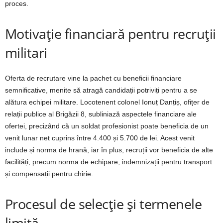
proces.
Motivație financiară pentru recruții
militari
Oferta de recrutare vine la pachet cu beneficii financiare
semnificative, menite să atragă candidații potriviți pentru a se
alătura echipei militare. Locotenent colonel Ionuț Danțiș, ofițer de
relații publice al Brigăzii 8, subliniază aspectele financiare ale
ofertei, precizând că un soldat profesionist poate beneficia de un
venit lunar net cuprins între 4.400 și 5.700 de lei. Acest venit
include și norma de hrană, iar în plus, recruții vor beneficia de alte
facilități, precum norma de echipare, indemnizații pentru transport
și compensații pentru chirie.
Procesul de selecție și termenele
limită