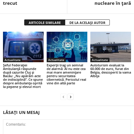
trecut
nucleare în țară
ARTICOLE SIMILARE
DE LA ACELAȘI AUTOR
Actualitate
Actualitate
Actualitate
Șeful Federației
Experții trag un semnal
Autoturism evaluat la
Ambulanță răspunde
de alarmă: AI nu este cea
60.000 de euro, furat din
după cazurile Cluj și
mai mare amenințare
Belgia, descoperit la vama
Bacău: „Nu apărăm acte
pentru securitatea
Albiţa
de indisciplină”. Ce spune
cibernetică. Pericolul real
despre ambulanța oprită
vine din altă parte
la pepene și elevul mort
LĂSAȚI UN MESAJ