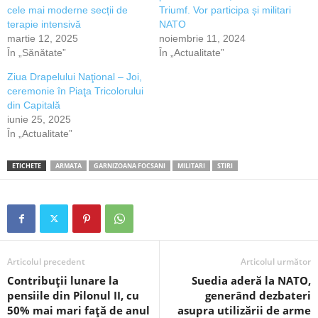
cele mai moderne secții de
Triumf. Vor participa și militari
terapie intensivă
NATO
martie 12, 2025
noiembrie 11, 2024
În „Sănătate”
În „Actualitate”
Ziua Drapelului Naţional – Joi,
ceremonie în Piaţa Tricolorului
din Capitală
iunie 25, 2025
În „Actualitate”
ETICHETE
ARMATA
GARNIZOANA FOCSANI
MILITARI
STIRI
Articolul precedent
Articolul următor
Contribuții lunare la
Suedia aderă la NATO,
pensiile din Pilonul II, cu
generând dezbateri
50% mai mari față de anul
asupra utilizării de arme