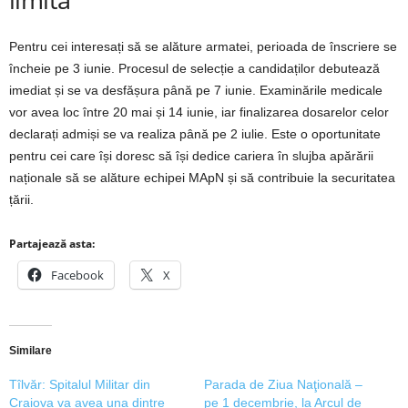
Pentru cei interesați să se alăture armatei, perioada de înscriere se
încheie pe 3 iunie. Procesul de selecție a candidaților debutează
imediat și se va desfășura până pe 7 iunie. Examinările medicale
vor avea loc între 20 mai și 14 iunie, iar finalizarea dosarelor celor
declarați admiși se va realiza până pe 2 iulie. Este o oportunitate
pentru cei care își doresc să își dedice cariera în slujba apărării
naționale să se alăture echipei MApN și să contribuie la securitatea
țării.
Partajează asta:
Facebook
X
Similare
Tîlvăr: Spitalul Militar din
Parada de Ziua Naţională –
Craiova va avea una dintre
pe 1 decembrie, la Arcul de