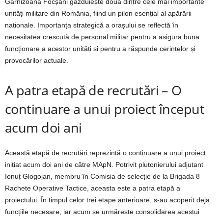
Garnizoana Focșani găzduiește două dintre cele mai importante
unități militare din România, fiind un pilon esențial al apărării
naționale. Importanța strategică a orașului se reflectă în
necesitatea crescută de personal militar pentru a asigura buna
funcționare a acestor unități și pentru a răspunde cerințelor și
provocărilor actuale.
A patra etapă de recrutări – O
continuare a unui proiect început
acum doi ani
Această etapă de recrutări reprezintă o continuare a unui proiect
inițiat acum doi ani de către MApN. Potrivit plutonierului adjutant
Ionuț Glogojan, membru în Comisia de selecție de la Brigada 8
Rachete Operative Tactice, aceasta este a patra etapă a
proiectului. În timpul celor trei etape anterioare, s-au acoperit deja
funcțiile necesare, iar acum se urmărește consolidarea acestui