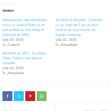
Similare
Influencerița care deschidea
Accident la Broșteni: O familie
sucul cu ceasul Rolex și un
cu un copil de 5 ani au fost
fost polițist au fost trimiș în
răniți și au avut nevoie de
judecată de DNA
îngrijiri medicale
iulie 29, 2026
iulie 31, 2026
În „Cultură”
În „Actualitate”
Accident pe DN 1, în județul
Sibiu. Traficul este blocat
complet
iulie 31, 2026
În „Actualitate”