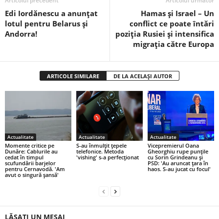
Articolul precedent
Articolul următor
Edi Iordănescu a anunțat
Hamas și Israel – Un
lotul pentru Belarus și
conflict ce poate întări
Andorra!
poziția Rusiei și intensifica
migrația către Europa
ARTICOLE SIMILARE
DE LA ACELAȘI AUTOR
Actualitate
Actualitate
Actualitate
Momente critice pe
S-au înmulțit țepele
Vicepremierul Oana
Dunăre: Cablurile au
telefonice. Metoda
Gheorghiu rupe punțile
cedat în timpul
'vishing' s-a perfecționat
cu Sorin Grindeanu și
scufundării barjelor
PSD: 'Au aruncat țara în
pentru Cernavodă. 'Am
haos. S-au jucat cu focul'
avut o singură șansă'
LĂSAȚI UN MESAJ