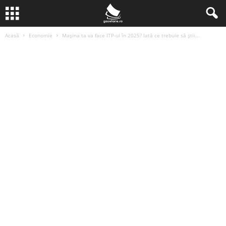
Acasă
Economie
Mașina ta va face ITP-ul în 2025? Iată ce trebuie să știi...