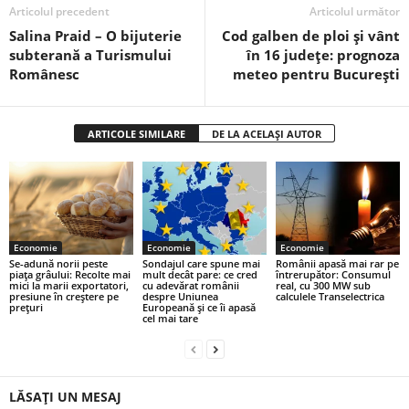
Articolul precedent
Articolul următor
Salina Praid – O bijuterie
Cod galben de ploi și vânt
subterană a Turismului
în 16 județe: prognoza
Românesc
meteo pentru București
ARTICOLE SIMILARE
DE LA ACELAȘI AUTOR
Economie
Economie
Economie
Se-adună norii peste
Sondajul care spune mai
Românii apasă mai rar pe
piața grâului: Recolte mai
mult decât pare: ce cred
întrerupător: Consumul
mici la marii exportatori,
cu adevărat românii
real, cu 300 MW sub
presiune în creștere pe
despre Uniunea
calculele Transelectrica
prețuri
Europeană și ce îi apasă
cel mai tare
LĂSAȚI UN MESAJ