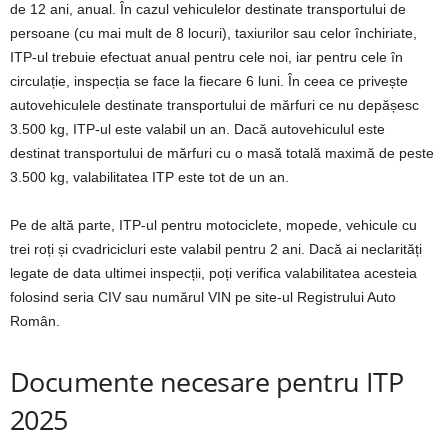
de 12 ani, anual. În cazul vehiculelor destinate transportului de
persoane (cu mai mult de 8 locuri), taxiurilor sau celor închiriate,
ITP-ul trebuie efectuat anual pentru cele noi, iar pentru cele în
circulație, inspecția se face la fiecare 6 luni. În ceea ce privește
autovehiculele destinate transportului de mărfuri ce nu depășesc
3.500 kg, ITP-ul este valabil un an. Dacă autovehiculul este
destinat transportului de mărfuri cu o masă totală maximă de peste
3.500 kg, valabilitatea ITP este tot de un an.
Pe de altă parte, ITP-ul pentru motociclete, mopede, vehicule cu
trei roți și cvadricicluri este valabil pentru 2 ani. Dacă ai neclarități
legate de data ultimei inspecții, poți verifica valabilitatea acesteia
folosind seria CIV sau numărul VIN pe site-ul Registrului Auto
Român.
Documente necesare pentru ITP
2025