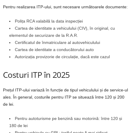
Pentru realizarea ITP-ului, sunt necesare următoarele documente:
Polița RCA valabilă la data inspecției
Cartea de identitate a vehiculului (CIV), în original, cu
elementul de securizare de la R.A.R.
Certificatul de înmatriculare al autovehiculului
Cartea de identitate a conducătorului auto
Autorizația provizorie de circulație, dacă este cazul
Costuri ITP în 2025
Prețul ITP-ului variază în funcție de tipul vehiculului și de service-ul
ales. În general, costurile pentru ITP se situează între 120 și 200
de lei.
Pentru autoturisme pe benzină sau motorină: între 120 și
180 de lei
Pentru vehicule cu GPL: tariful poate fi mai ridicat