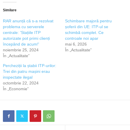
Similare
RAR anunță că s-a rezolvat
Schimbare majoră pentru
problema cu serverele
șoferii din UE: ITP-ul se
centrale: 'Stațiile ITP
schimbă complet. Ce
autorizate pot primi clienți
controale noi apar
începând de acum!'
mai 6, 2026
noiembrie 25, 2024
În „Actualitate”
În „Actualitate”
Percheziții la ștabii ITP-urilor:
Trei din patru mașini erau
inspectate ilegal
octombrie 22, 2024
În „Economie”