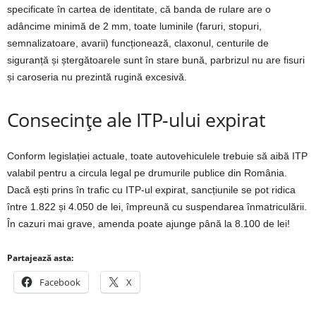
specificate în cartea de identitate, că banda de rulare are o
adâncime minimă de 2 mm, toate luminile (faruri, stopuri,
semnalizatoare, avarii) funcționează, claxonul, centurile de
siguranță și ștergătoarele sunt în stare bună, parbrizul nu are fisuri
și caroseria nu prezintă rugină excesivă.
Consecințe ale ITP-ului expirat
Conform legislației actuale, toate autovehiculele trebuie să aibă ITP
valabil pentru a circula legal pe drumurile publice din România.
Dacă ești prins în trafic cu ITP-ul expirat, sancțiunile se pot ridica
între 1.822 și 4.050 de lei, împreună cu suspendarea înmatriculării.
În cazuri mai grave, amenda poate ajunge până la 8.100 de lei!
Partajează asta:
Facebook
X