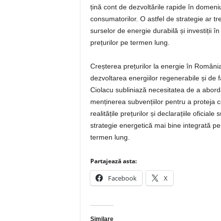
țină cont de dezvoltările rapide în domeniu
consumatorilor. O astfel de strategie ar t
surselor de energie durabilă și investiții î
prețurilor pe termen lung.
Creșterea prețurilor la energie în Români
dezvoltarea energiilor regenerabile și de fa
Ciolacu subliniază necesitatea de a aborda a
menținerea subvențiilor pentru a proteja c
realitățile prețurilor și declarațiile ofici
strategie energetică mai bine integrată pen
termen lung.
Partajează asta:
Facebook
X
Similare