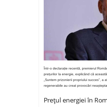
Într-o declarație recentă, premierul Român
prețurilor la energie, explicând că această
„Suntem prizonierii propriului succes”, a af
regenerabile au creat provocări neaștepta
Prețul energiei în Ro