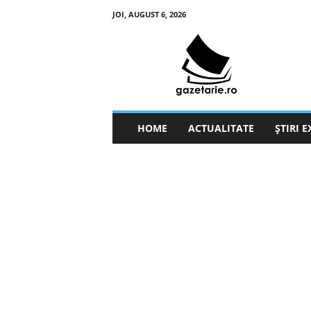
JOI, AUGUST 6, 2026
g
a
z
e
t
a
r
HOME
ACTUALITATE
ȘTIRI 
i
e
.
r
o