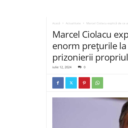
Acasă
Actualitate
Marcel Ciolacu explică de ce a
Marcel Ciolacu exp
enorm prețurile l
prizonierii propriu
iulie 12, 2024
0