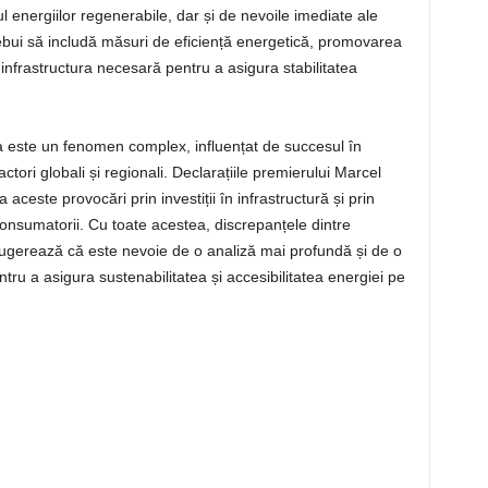
l energiilor regenerabile, dar și de nevoile imediate ale
rebui să includă măsuri de eficiență energetică, promovarea
n infrastructura necesară pentru a asigura stabilitatea
a este un fenomen complex, influențat de succesul în
ctori globali și regionali. Declarațiile premierului Marcel
ceste provocări prin investiții în infrastructură și prin
onsumatorii. Cu toate acestea, discrepanțele dintre
ale sugerează că este nevoie de o analiză mai profundă și de o
tru a asigura sustenabilitatea și accesibilitatea energiei pe