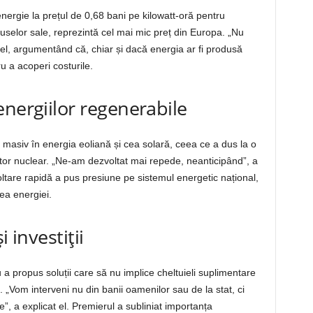
energie la prețul de 0,68 bani pe kilowatt-oră pentru
uselor sale, reprezintă cel mai mic preț din Europa. „Nu
 el, argumentând că, chiar și dacă energia ar fi produsă
ru a acoperi costurile.
energiilor regenerabile
 masiv în energia eoliană și cea solară, ceea ce a dus la o
or nuclear. „Ne-am dezvoltat mai repede, neanticipând”, a
tare rapidă a pus presiune pe sistemul energetic național,
rea energiei.
 investiții
a propus soluții care să nu implice cheltuieli suplimentare
 „Vom interveni nu din banii oamenilor sau de la stat, ci
”, a explicat el. Premierul a subliniat importanța