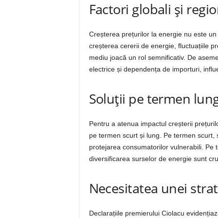
Factori globali și regio
Creșterea prețurilor la energie nu este u
creșterea cererii de energie, fluctuațiile preț
mediu joacă un rol semnificativ. De asemene
electrice și dependența de importuri, influ
Soluții pe termen lung
Pentru a atenua impactul creșterii prețuril
pe termen scurt și lung. Pe termen scurt, su
protejarea consumatorilor vulnerabili. Pe te
diversificarea surselor de energie sunt cru
Necesitatea unei strat
Declarațiile premierului Ciolacu evidențiaz