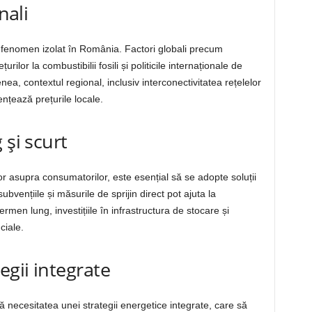
nali
n fenomen izolat în România. Factori globali precum
urilor la combustibilii fosili și politicile internaționale de
a, contextul regional, inclusiv interconectivitatea rețelelor
ențează prețurile locale.
 și scurt
or asupra consumatorilor, este esențial să se adopte soluții
bvențiile și măsurile de sprijin direct pot ajuta la
rmen lung, investițiile în infrastructura de stocare și
ciale.
egii integrate
ă necesitatea unei strategii energetice integrate, care să