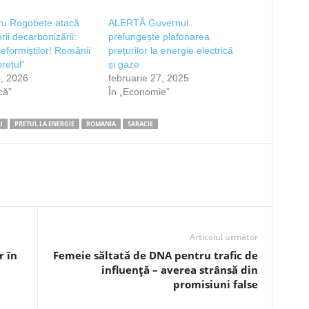
ru Rogobete atacă
ALERTĂ Guvernul
rii decarbonizării:
prelungește plafonarea
reformiștilor! Românii
prețurilor la energie electrică
rețul”
și gaze
, 2026
februarie 27, 2025
ică”
În „Economie”
U
PRETUL LA ENERGIE
ROMANIA
SARACIE
Articolul următor
r în
Femeie săltată de DNA pentru trafic de
influență – averea strânsă din
promisiuni false