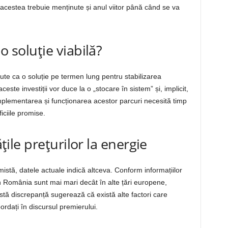
acestea trebuie menținute și anul viitor până când se va
o soluție viabilă?
ăzute ca o soluție pe termen lung pentru stabilizarea
ceste investiții vor duce la o „stocare în sistem” și, implicit,
 implementarea și funcționarea acestor parcuri necesită timp
iciile promise.
ățile prețurilor la energie
istă, datele actuale indică altceva. Conform informațiilor
 în România sunt mai mari decât în alte țări europene,
tă discrepanță sugerează că există alte factori care
ordați în discursul premierului.