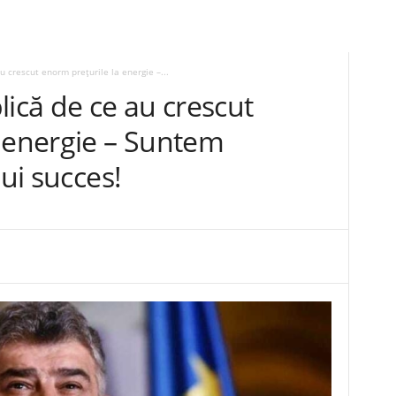
u crescut enorm prețurile la energie –...
lică de ce au crescut
a energie – Suntem
lui succes!