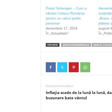
Prețul Schengen – Cum a
Alexand
vândut Ciolacu România
susținăto
pentru un calcul politic
„Bravo, 
personal
plătesc p
decembrie 17, 2024
august 4
În „Actualitate”
În „Polit
ETICHETE
ANTIGUVERNAMENTALE
MARCEL CIOLAC
Articolul precedent
Inflația scade de la lună la lună, da
buzunare bate vântul