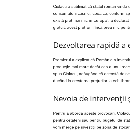
Ciolacu a subliniat că statul român vinde 
consumatorii casnici, ceea ce, conform sp
există preț mai mic în Europa”, a declarat
gratuit, acest preț ar fi încă prea mic pent
Dezvoltarea rapidă a 
Premierul a explicat că România a investit
producție mai mare decât cea a unui react
spus Ciolacu, adăugând că această dezvol
ducând la creșterea prețurilor la echilibra
Nevoia de intervenții și
Pentru a aborda aceste provocări, Ciolacu 
pentru cetățeni sau pentru bugetul de stat.
vom merge pe investiții pe zona de stocare