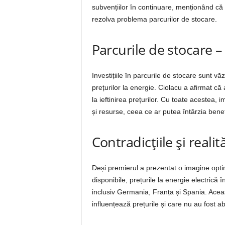
subvențiilor în continuare, menționând că 
rezolva problema parcurilor de stocare.
Parcurile de stocare – 
Investițiile în parcurile de stocare sunt v
prețurilor la energie. Ciolacu a afirmat că a
la ieftinirea prețurilor. Cu toate acestea,
și resurse, ceea ce ar putea întârzia benef
Contradicțiile și realit
Deși premierul a prezentat o imagine optim
disponibile, prețurile la energie electrică
inclusiv Germania, Franța și Spania. Aceas
influențează prețurile și care nu au fost ab