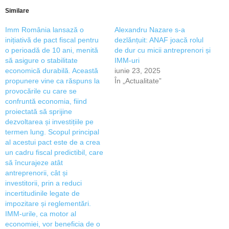
Similare
Imm România lansază o
Alexandru Nazare s-a
inițiativă de pact fiscal pentru
dezlănțuit: ANAF joacă rolul
o perioadă de 10 ani, menită
de dur cu micii antreprenori și
să asigure o stabilitate
IMM-uri
economică durabilă. Această
iunie 23, 2025
propunere vine ca răspuns la
În „Actualitate”
provocările cu care se
confruntă economia, fiind
proiectată să sprijine
dezvoltarea și investițiile pe
termen lung. Scopul principal
al acestui pact este de a crea
un cadru fiscal predictibil, care
să încurajeze atât
antreprenorii, cât și
investitorii, prin a reduci
incertitudinile legate de
impozitare și reglementări.
IMM-urile, ca motor al
economiei, vor beneficia de o