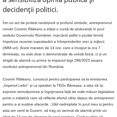
decidenții politici.
Într-un act de protest neobișnuit și profund simbolic, antreprenorul
român Cosmin Răileanu a inițiat o cursă de anduranță în jurul
sediului Guvernului României, marcând astfel o poziție fermă
împotriva recentei suprataxării a întreprinderilor mici și mijlocii
(IMM-uri). Acest maraton de 14 ore, care a început la ora 7
dimineața, nu este doar o demonstrație de voință fizică, ci și un
strigăt de alarmă cu privire la impactul legii 296/2023 asupra
nucleului antreprenorial din România.
Cosmin Răileanu, cunoscut pentru participarea sa la emisiunea
„Imperiul Leilor” și ca speaker la TEDx Băneasa, a ales să își
exprime nemulțumirea și îngrijorarea față de noile măsuri legislative
printr-o inițiativă care să reflecte efortul zilnic depus de antreprenori
pentru a-și susține afacerile. „Văd nedreptate în jurul meu și pentru
asta am venit la Guvern, să trag un semnal de alarmă printr-un
efort de 14 ore de alergare în jurul acestuia. Cred cu tărie că