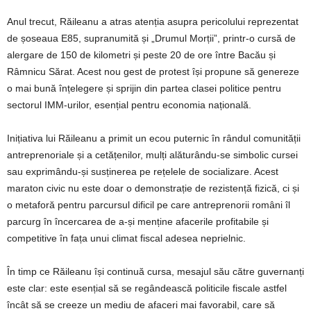
Anul trecut, Răileanu a atras atenția asupra pericolului reprezentat
de șoseaua E85, supranumită și „Drumul Morții”, printr-o cursă de
alergare de 150 de kilometri și peste 20 de ore între Bacău și
Râmnicu Sărat. Acest nou gest de protest își propune să genereze
o mai bună înțelegere și sprijin din partea clasei politice pentru
sectorul IMM-urilor, esențial pentru economia națională.
Inițiativa lui Răileanu a primit un ecou puternic în rândul comunității
antreprenoriale și a cetățenilor, mulți alăturându-se simbolic cursei
sau exprimându-și susținerea pe rețelele de socializare. Acest
maraton civic nu este doar o demonstrație de rezistență fizică, ci și
o metaforă pentru parcursul dificil pe care antreprenorii români îl
parcurg în încercarea de a-și menține afacerile profitabile și
competitive în fața unui climat fiscal adesea neprielnic.
În timp ce Răileanu își continuă cursa, mesajul său către guvernanți
este clar: este esențial să se regândească politicile fiscale astfel
încât să se creeze un mediu de afaceri mai favorabil, care să