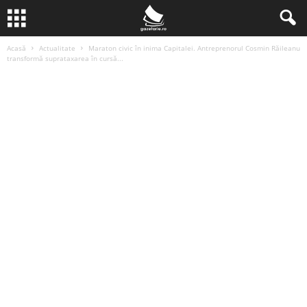
Acasă
Actualitate
Maraton civic în inima Capitalei. Antreprenorul Cosmin Răileanu
transformă suprataxarea în cursă...