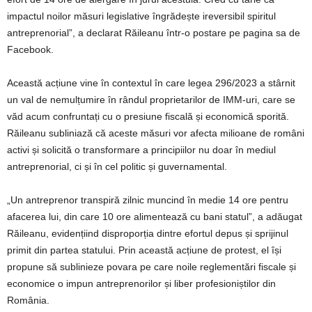
impactul noilor măsuri legislative îngrădește ireversibil spiritul
antreprenorial”, a declarat Răileanu într-o postare pe pagina sa de
Facebook.
Această acțiune vine în contextul în care legea 296/2023 a stârnit
un val de nemulțumire în rândul proprietarilor de IMM-uri, care se
văd acum confruntați cu o presiune fiscală și economică sporită.
Răileanu subliniază că aceste măsuri vor afecta milioane de români
activi și solicită o transformare a principiilor nu doar în mediul
antreprenorial, ci și în cel politic și guvernamental.
„Un antreprenor transpiră zilnic muncind în medie 14 ore pentru
afacerea lui, din care 10 ore alimentează cu bani statul”, a adăugat
Răileanu, evidențiind disproporția dintre efortul depus și sprijinul
primit din partea statului. Prin această acțiune de protest, el își
propune să sublinieze povara pe care noile reglementări fiscale și
economice o impun antreprenorilor și liber profesioniștilor din
România.