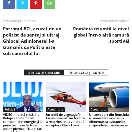
Articolul precedent
Articolul următor
Patronul BZI, acuzat de un
România triumfă la nivel
politist de santaj si ultraj.
global într-o altă ramură
Ghiocel Asimionesei i-a
sportivă!
transmis ca Politia este
sub controlul lui
ARTICOLE SIMILARE
DE LA ACELAȘI AUTOR
Politică
Actualitate
Actualitate
VIDEO În plină criză, Ilie
Incendii de vegetație în
Un aeroport din România
Bolojan atacă marile
Caraș-Severin: un focar s-
a rămas fără kerosen –
companii din energie și le
a reaprins, intervin două
Alimentarea avioanelor,
pune pe masă factura
elicoptere Black Hawk
suspendată o săptămână
anilor pierduți: 'Nu-și fac