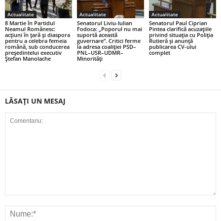
Actualitate
Actualitate
Actualitate
8 Martie în Partidul
Senatorul Liviu-Iulian
Senatorul Paul Ciprian
Neamul Românesc:
Fodoca: „Poporul nu mai
Pintea clarifică acuzațiile
acțiuni în țară și diaspora
suportă această
privind situația cu Poliția
pentru a celebra femeia
guvernare”. Critici ferme
Rutieră și anunță
română, sub conducerea
la adresa coaliției PSD–
publicarea CV-ului
președintelui executiv
PNL–USR–UDMR–
complet
Ștefan Manolache
Minorități
LĂSAȚI UN MESAJ