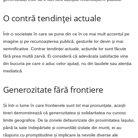
O contră tendinței actuale
Într-o societate în care se pune din ce în ce mai mult accentul pe
imagine și pe recunoașterea publică, gesturile lor devin și mai
semnificative. Contrar tendinței actuale, acțiunile lor sunt făcute
fără prea multă zarvă. Ei consideră că adevărata satisfacție vine
din bucuria pe care o aduc celor ajutați, nu din laudele sau atenția
mediatică.
Generozitate fără frontiere
Și într-o lume în care frontierele sunt tot mai pronunțate, acești
tineri demonstrează că generozitatea și solidaritatea nu cunosc
limite geografice. De la zonele defavorizate din proximitatea Iașului,
până la sate îndepărtate și comunități izolate din munți, ei au
răspuns cu promptitudine și implicare la nevoile diverse ale