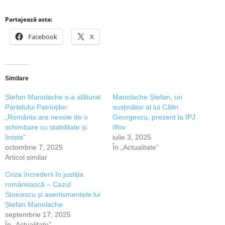
Partajează asta:
Facebook
X
Similare
Ștefan Manolache s-a alăturat
Manolache Ștefan, un
Partidului Patrioților:
susținător al lui Călin
„România are nevoie de o
Georgescu, prezent la IPJ
schimbare cu stabilitate și
Ilfov
liniște”
iulie 3, 2025
octombrie 7, 2025
În „Actualitate”
Articol similar
Criza încrederii în justiția
românească – Cazul
Stoicescu și avertismentele lui
Ștefan Manolache
septembrie 17, 2025
În „Actualitate”