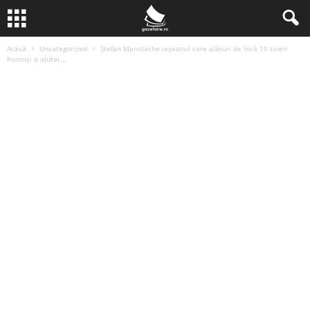
Acasă
Uncategorized
Ștefan Manolache ieșeanul care alături de încă 10 tineri
frumoși a ajutat...