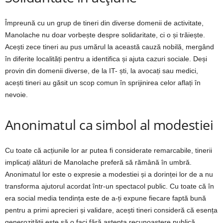
Împreună cu un grup de tineri din diverse domenii de activitate,
Manolache nu doar vorbește despre solidaritate, ci o și trăiește.
Acești zece tineri au pus umărul la această cauză nobilă, mergând
în diferite localități pentru a identifica și ajuta cazuri sociale. Deși
provin din domenii diverse, de la IT- ști, la avocați sau medici,
acești tineri au găsit un scop comun în sprijinirea celor aflați în
nevoie.
Anonimatul ca simbol al modestiei
Cu toate că acțiunile lor ar putea fi considerate remarcabile, tinerii
implicați alături de Manolache preferă să rămână în umbră.
Anonimatul lor este o expresie a modestiei și a dorinței lor de a nu
transforma ajutorul acordat într-un spectacol public. Cu toate că în
era social media tendința este de a-ți expune fiecare faptă bună
pentru a primi aprecieri și validare, acești tineri consideră că esența
generozității este să o faci fără aștepta recunoaștere publică.