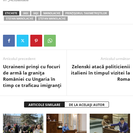
ETICHETE
IASI
IAȘI
MANOLACHE
PRINȚIȘORUL TAXIMETRIȘTILOR
STEFAN MANOLACHE
ȘTEFAN MANOLACHE
Articolul precedent
Articolul următor
Ucraineni prinși cu focuri
Zelenski atacă politicienii
de armă la granița
italieni în timpul vizitei la
României cu Ungaria în
Roma
timp ce traficau imigranți
ARTICOLE SIMILARE
DE LA ACELAȘI AUTOR