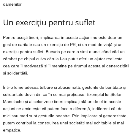
oamenilor.
Un exercițiu pentru suflet
Pentru acești tineri, implicarea în aceste acțiuni nu este doar un
gest de caritate sau un exercițiu de PR, ci un mod de viață și un
exercițiu pentru suflet. Bucuria pe care o simt atunci când văd un
zâmbet pe chipul cuiva căruia i-au putut oferi un ajutor real este
cea care îi motivează și îi menține pe drumul acesta al generozității
și solidarității.
Într-o lume adesea tulbure și zbuciumată, gesturile de bunătate și
solidaritate devin din ce în ce mai prețioase. Exemplul lui Ștefan
Manolache și al celor zece tineri implicați alături de el în aceste
acțiuni ne amintește că putem face o diferență, indiferent cât de
mici sau mari sunt gesturile noastre. Prin implicare și generozitate,
putem contribui la construirea unei societăți mai echitabile și mai
empatice.