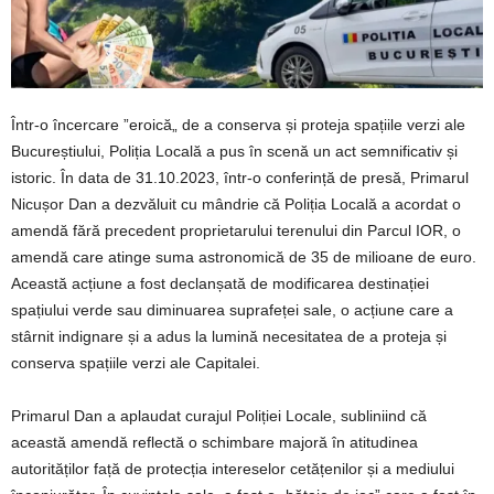
Într-o încercare ”eroică„ de a conserva și proteja spațiile verzi ale
Bucureștiului, Poliția Locală a pus în scenă un act semnificativ și
istoric. În data de 31.10.2023, într-o conferință de presă, Primarul
Nicușor Dan a dezvăluit cu mândrie că Poliția Locală a acordat o
amendă fără precedent proprietarului terenului din Parcul IOR, o
amendă care atinge suma astronomică de 35 de milioane de euro.
Această acțiune a fost declanșată de modificarea destinației
spațiului verde sau diminuarea suprafeței sale, o acțiune care a
stârnit indignare și a adus la lumină necesitatea de a proteja și
conserva spațiile verzi ale Capitalei.
Primarul Dan a aplaudat curajul Poliției Locale, subliniind că
această amendă reflectă o schimbare majoră în atitudinea
autorităților față de protecția intereselor cetățenilor și a mediului