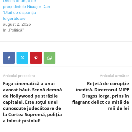
Deces anunțat de
președintele Nicușor Dan:
'Uluit de dispariția
fulgerătoare'
august 2, 2026
În „Politică”
Articolul precedent
Articolul următor
Fuga cinematică a unui
Rețetă de corupție
avocat băut. Scenă demnă
inedită. Directorul MIPE
de Hollywood pe străzile
Dragos Iorga, prins în
capitalei. Este soțul unei
flagrant delict cu mită de
cunoscute judecătoare de
mii de lei
la Curtea Supremă, poliția
a folosit pistolul!