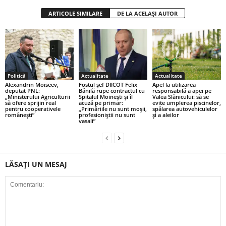
ARTICOLE SIMILARE
DE LA ACELAȘI AUTOR
Politică
Actualitate
Actualitate
Alexandrin Moiseev,
Fostul șef DIICOT Felix
Apel la utilizarea
deputat PNL:
Bănilă rupe contractul cu
responsabilă a apei pe
„Ministerului Agriculturii
Spitalul Moinești și îl
Valea Slănicului: să se
să ofere sprijin real
acuză pe primar:
evite umplerea piscinelor,
pentru cooperativele
„Primăriile nu sunt moșii,
spălarea autovehiculelor
românești”
profesioniștii nu sunt
şi a aleilor
vasali”
LĂSAȚI UN MESAJ