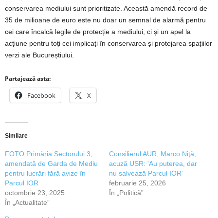
conservarea mediului sunt prioritizate. Această amendă record de
35 de milioane de euro este nu doar un semnal de alarmă pentru
cei care încalcă legile de protecție a mediului, ci și un apel la
acțiune pentru toți cei implicați în conservarea și protejarea spațiilor
verzi ale Bucureștiului.
Partajează asta:
Facebook
X
Similare
FOTO Primăria Sectorului 3,
Consilierul AUR, Marco Niţă,
amendată de Garda de Mediu
acuză USR: 'Au puterea, dar
pentru lucrări fără avize în
nu salvează Parcul IOR'
Parcul IOR
februarie 25, 2026
octombrie 23, 2025
În „Politică”
În „Actualitate”