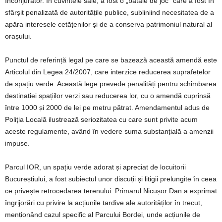
înconjurător. În cuvintele sale, a fost o „bătaie de joc” care a fost în
sfârșit penalizată de autoritățile publice, subliniind necesitatea de a
apăra interesele cetățenilor și de a conserva patrimoniul natural al
orașului.
Punctul de referință legal pe care se bazează această amendă este
Articolul din Legea 24/2007, care interzice reducerea suprafețelor
de spațiu verde. Această lege prevede penalități pentru schimbarea
destinației spațiilor verzi sau reducerea lor, cu o amendă cuprinsă
între 1000 și 2000 de lei pe metru pătrat. Amendamentul adus de
Poliția Locală ilustrează seriozitatea cu care sunt privite acum
aceste regulamente, având în vedere suma substanțială a amenzii
impuse.
Parcul IOR, un spațiu verde adorat și apreciat de locuitorii
Bucureștiului, a fost subiectul unor discuții și litigii prelungite în ceea
ce privește retrocedarea terenului. Primarul Nicușor Dan a exprimat
îngrijorări cu privire la acțiunile tardive ale autorităților în trecut,
menționând cazul specific al Parcului Bordei, unde acțiunile de