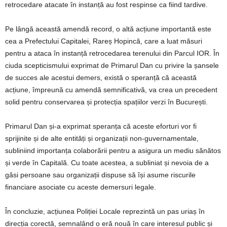
retrocedare atacate în instanță au fost respinse ca fiind tardive.
Pe lângă această amendă record, o altă acțiune importantă este
cea a Prefectului Capitalei, Rareș Hopincă, care a luat măsuri
pentru a ataca în instanță retrocedarea terenului din Parcul IOR. În
ciuda scepticismului exprimat de Primarul Dan cu privire la șansele
de succes ale acestui demers, există o speranță că această
acțiune, împreună cu amendă semnificativă, va crea un precedent
solid pentru conservarea și protecția spațiilor verzi în București.
Primarul Dan și-a exprimat speranța că aceste eforturi vor fi
sprijinite și de alte entități și organizații non-guvernamentale,
subliniind importanța colaborării pentru a asigura un mediu sănătos
și verde în Capitală. Cu toate acestea, a subliniat și nevoia de a
găsi persoane sau organizații dispuse să își asume riscurile
financiare asociate cu aceste demersuri legale.
În concluzie, acțiunea Poliției Locale reprezintă un pas uriaș în
direcția corectă, semnalând o eră nouă în care interesul public și