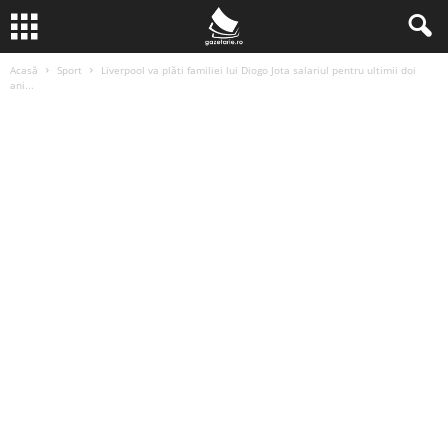
Acasă
Sport
Liverpool va plăti familiei lui Diogo Jota salariul pentru ultimii doi
ani...