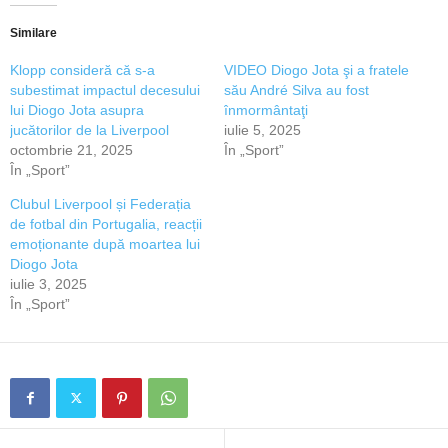
Similare
Klopp consideră că s-a
VIDEO Diogo Jota şi a fratele
subestimat impactul decesului
său André Silva au fost
lui Diogo Jota asupra
înmormântaţi
jucătorilor de la Liverpool
iulie 5, 2025
octombrie 21, 2025
În „Sport”
În „Sport”
Clubul Liverpool și Federația
de fotbal din Portugalia, reacții
emoționante după moartea lui
Diogo Jota
iulie 3, 2025
În „Sport”