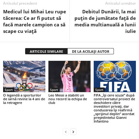
Articolul precedent
Articolul următor
Medicul lui Mihai Leu rupe
Debitul Dunării, la mai
tăcerea: Ce ar fi putut să
puţin de jumătate faţă de
facă marele campion ca să
media multianuală a lunii
scape cu viață
iulie
ARTICOLE SIMILARE
DE LA ACELAȘI AUTOR
Sport
Sport
Sport
O legendă a sporturilor
Leo Messi a stabilit un
FIFA „îşi cere scuze” după
de iarnă revine la 4 ani de
nou record la echipa de
controversatul proiect de
la retragere
club
deschidere către
investitori privaţi, dar
conducerea îşi reafirmă
„sprijinul deplin” acordat
preşedintelui Gianni
Infantino