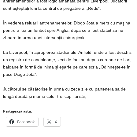
antrenamentelor a fost logic amânată pentru Liverpool. Jucătorii
sunt aşteptaţi luni la centrul de pregătire al „Reds”.
În vederea reluării antrenamentelor, Diogo Jota a mers cu maşina
pentru a lua un feribot spre Anglia, după ce a fost sfătuit să nu
zboare în urma unei intervenţii chirurgicale.
La Liverpool, în apropierea stadionului Anfield, unde a fost deschis
un registru de condoleanţe, zeci de fani au depus coroane de flori,
baloane în formă de inimă şi eşarfe pe care scria „Odihneşte-te în
pace Diogo Jota”.
Jucătorul se căsătorise în urmă cu zece zile cu partenera sa de
lungă durată şi mama celor trei copii ai săi,
Partajează asta:
Facebook
X