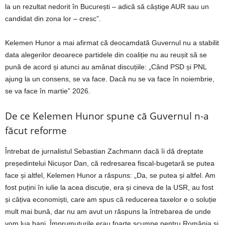
la un rezultat nedorit în București – adică să câștige AUR sau un
candidat din zona lor – cresc”.
Kelemen Hunor a mai afirmat că deocamdată Guvernul nu a stabilit
data alegerilor deoarece partidele din coaliție nu au reușit să se
pună de acord și atunci au amânat discuțiile: „Când PSD și PNL
ajung la un consens, se va face. Dacă nu se va face în noiembrie,
se va face în martie” 2026.
De ce Kelemen Hunor spune că Guvernul n-a
făcut reforme
Întrebat de jurnalistul Sebastian Zachmann dacă îi dă dreptate
președintelui Nicușor Dan, că redresarea fiscal-bugetară se putea
face și altfel, Kelemen Hunor a răspuns: „Da, se putea și altfel. Am
fost puțini în iulie la acea discuție, era și cineva de la USR, au fost
și câțiva economiști, care am spus că reducerea taxelor e o soluție
mult mai bună, dar nu am avut un răspuns la întrebarea de unde
vom lua bani. Împrumuturile erau foarte scumpe pentru România și