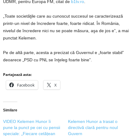
UDMR, pentru Europa FM, citat de
b1tv.ro
.
„Toate societăţile care au cunoscut succesul se caracterizează
printr-un nivel de încredere foarte, foarte ridicat. În România,
nivelul de încredere nici nu se poate măsura, aşa de jos e”, a mai
punctat Kelemen.
Pe de altă parte, acesta a precizat că Guvernul e „foarte stabil”
deoarece „PSD cu PNL se înţeleg foarte bine”.
Partajează asta:
Facebook
X
Similare
VIDEO Kelemen Hunor îi
Kelemen Hunor a trasat o
pune la punct pe cei cu pensii
directivă clară pentru noul
speciale: „Fiecare cetățean
Guvern