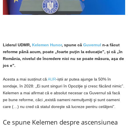
Liderul UDMR,
Kelemen Hunor
, spune că
Guvernul
n-a făcut
reforme până acum, poate „foarte puţin la educaţie”, și că „în
România, nivelul de încredere nici nu se poate măsura, aşa de
jos e”.
Acesta a mai susținut că
AUR
-iștii ar putea ajunge la 50% în
sondaje, în 2028: „Ei sunt singuri în Opoziţie şi cresc făcând nimic”.
Kelemen a mai afirmat că e absolut necesar ca Guvernul să facă
pe bune reforme, căci „există oameni nemulţumiţi şi sunt oameni
care (…) nu cred că statul doreşte să lucreze pentru cetăţeni”.
Ce spune Kelemen despre ascensiunea