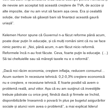
de nevoie am acceptat toți această creștere de TVA, de accize și
alte impozite, dar nu am vrut să facem așa ceva. Era și cealaltă
soluție, dar trebuie să găsești bani să finanțezi această gaură
uriașă”.
Kelemen Hunor spune că Guvernul n-a făcut reforme până acum,
poate doar puțin în educație, și că mulți români simt că nu se face
nimic pentru ei: „Noi, până acum, n-am făcut nicio reformă.
Reformele încă n-au fost făcute. Ceva, foarte puţin la educaţie. (…)
Să tai cheltuielile sau să măreşti taxele nu e o reformă”.
„Dacă noi răcim economia, creştem inflaţia, reducem consumul…
Acum suntem în recesiune tehnică. 0,2-0,3% creştere economică
nu e creştere, e recesiune tehnică. E foarte posibil să avem o
problemă reală, anul viitor. Așa că eu am susţinut că investiţiile
trebuie păstrate cu orice preţ, fiindcă dacă şi firmele se închid,
disponibilizările înseamnă o povară în plus pe bugetul asigurărilor
sociale și atunci vom avea o problemă”, a mai explicat liderul