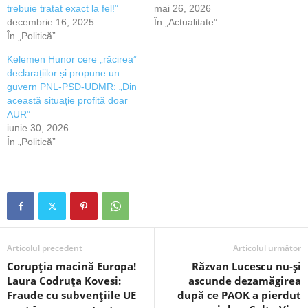
trebuie tratat exact la fel!”
mai 26, 2026
decembrie 16, 2025
În „Actualitate”
În „Politică”
Kelemen Hunor cere „răcirea”
declarațiilor și propune un
guvern PNL-PSD-UDMR: „Din
această situație profită doar
AUR”
iunie 30, 2026
În „Politică”
Articolul precedent
Articolul următor
Corupția macină Europa!
Răzvan Lucescu nu-și
Laura Codruța Kovesi:
ascunde dezamăgirea
Fraude cu subvențiile UE
după ce PAOK a pierdut