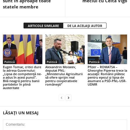
sunt în aproape toate
meciul cu Celta Vigo
statele membre
ARTICOLE SIMILARE
DE LA ACELAȘI AUTOR
Politică
Politică
Politică
Eugen Tomac, critici dure
Alexandrin Moiseev,
Pfizer – ROMATSA –
la adresa Guvernului:
deputat PNL:
Gheorghe Piperea trece la
„Lipsa de competență ne-
„Ministerului Agriculturii
acuzații: Românii plătesc
a adus în acest punct”.
să ofere sprijin real
pentru eşecul şi lipsa de
Bilă neagră pentru banii
pentru cooperativele
asumare a PSD-PNL-USR-
partidelor în plină
românești”
UDMR
austeritate
LĂSAȚI UN MESAJ