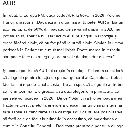
AUR
Întrebat, la Europa FM, dacă vede AUR la 50%, în 2028, Kelemen
Hunor a răspuns: „Dacă azi am organiza anticipate, AUR ar lua un
scor apropiat de 50%, din păcate. Ce se va întâmpla în 2028, nu
pot să spun, sper că nu. Dar acum ei sunt singuri în Opoziţie şi
cresc făcând nimic, că nu fac până la urmă nimic. Simion în ultima
perioadă în Parlament e mult mai liniştit. Poate merge în teritoriu
sau poate face o strategie şi are nevoie de timp, dar ei cresc”.
Și tocmai pentru că AUR tot crește în sondaje, Kelemen consideră
că alegerile pentru funcția de primar general al Capitalei ar trebui
făcute mai repede, anul acesta: „Eu am spus că alegerile ar trebui
să fie în toamnă. E o greșeală să duci alegerile în primăvară, că
șansele vor scădea în 2026. (De ce?) Atunci va fi o perioadă grea.
Facturile cresc, prețul la energie a crescut, iar un primar interimar
fără șanse să candideze și să câștige sigur că nu are posibilitatea
să facă ce e de făcut la primărie în acest timp, că majoritatea e
cum e în Consiliul General… Deci toate premisele pentru a ajunge