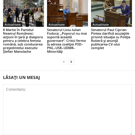
Actualitate
Actualitate
Actualitate
8 Martie în Partidul
Senatorul Liviu-Iulian
Senatorul Paul Ciprian
Neamul Românesc:
Fodoca: „Poporul nu mai
Pintea clarifică acuzațiile
acțiuni în țară și diaspora
suportă această
privind situația cu Poliția
pentru a celebra femeia
guvernare”. Critici ferme
Rutieră și anunță
română, sub conducerea
la adresa coaliției PSD–
publicarea CV-ului
președintelui executiv
PNL–USR–UDMR–
complet
Ștefan Manolache
Minorități
LĂSAȚI UN MESAJ