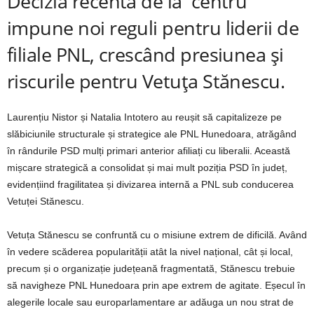
Decizia recentă de la centru
impune noi reguli pentru liderii de
filiale PNL, crescând presiunea și
riscurile pentru Vetuța Stănescu.
Laurențiu Nistor și Natalia Intotero au reușit să capitalizeze pe
slăbiciunile structurale și strategice ale PNL Hunedoara, atrăgând
în rândurile PSD mulți primari anterior afiliați cu liberalii. Această
mișcare strategică a consolidat și mai mult poziția PSD în județ,
evidențiind fragilitatea și divizarea internă a PNL sub conducerea
Vetuței Stănescu.
Vetuța Stănescu se confruntă cu o misiune extrem de dificilă. Având
în vedere scăderea popularității atât la nivel național, cât și local,
precum și o organizație județeană fragmentată, Stănescu trebuie
să navigheze PNL Hunedoara prin ape extrem de agitate. Eșecul în
alegerile locale sau europarlamentare ar adăuga un nou strat de