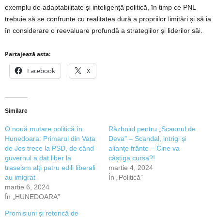
exemplu de adaptabilitate și inteligență politică, în timp ce PNL
trebuie să se confrunte cu realitatea dură a propriilor limitări și să ia
în considerare o reevaluare profundă a strategiilor și liderilor săi.
Partajează asta:
Facebook
X
Similare
O nouă mutare politică în
Războiul pentru „Scaunul de
Hunedoara: Primarul din Vața
Deva” – Scandal, intrigi și
de Jos trece la PSD, de când
alianțe frânte – Cine va
guvernul a dat liber la
câștiga cursa?!
traseism alți patru edili liberali
martie 4, 2024
au imigrat
În „Politică”
martie 6, 2024
În „HUNEDOARA”
Promisiuni și retorică de