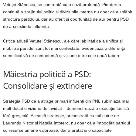
Vetuței Stănescu, se confruntă cu o criză profundă. Pierderea
continuă a sprijinului politic și diviziunile interne nu doar că au slăbit
structura partidului, dar au oferit și oportunități de aur pentru PSD
de a-și extinde influența.
Critica adusă Vetuței Stănescu, ale cărei abilități de a unifica și
mobiliza partidul sunt tot mai contestate, evidențiază o diferență
semnificativă de competență și viziune între cele două tabere.
Măiestria politică a PSD:
Consolidare și extindere
Strategia PSD de a atrage primari influenți din PNL subliniază mai
mult decât o viziune de invidiat – demonstrează o execuție tactică
fără greșeală. Această strategie, orchestrată cu măiestrie de
Laurențiu Nistor și Natalia Intotero, nu doar că a îmbogățit partidul
cu resurse umane valoroase, dar a arătat și o capacitate