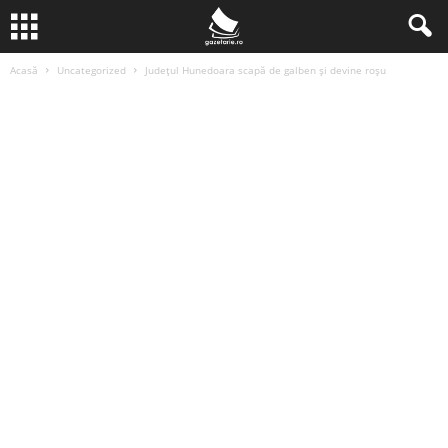
Acasă
Uncategorized
Județul Hunedoara scapă de galben și devine roșu