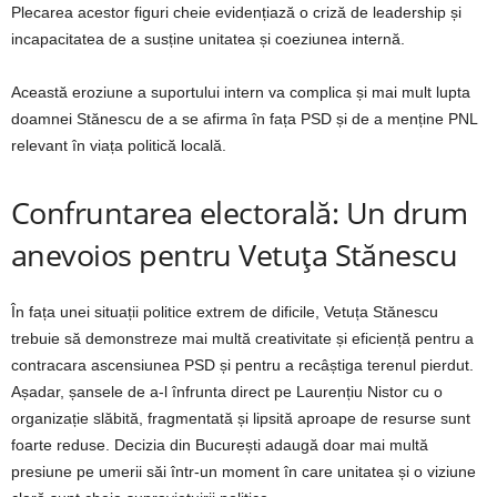
Plecarea acestor figuri cheie evidențiază o criză de leadership și
incapacitatea de a susține unitatea și coeziunea internă.
Această eroziune a suportului intern va complica și mai mult lupta
doamnei Stănescu de a se afirma în fața PSD și de a menține PNL
relevant în viața politică locală.
Confruntarea electorală: Un drum
anevoios pentru Vetuța Stănescu
În fața unei situații politice extrem de dificile, Vetuța Stănescu
trebuie să demonstreze mai multă creativitate și eficiență pentru a
contracara ascensiunea PSD și pentru a recâștiga terenul pierdut.
Așadar, șansele de a-l înfrunta direct pe Laurențiu Nistor cu o
organizație slăbită, fragmentată și lipsită aproape de resurse sunt
foarte reduse. Decizia din București adaugă doar mai multă
presiune pe umerii săi într-un moment în care unitatea și o viziune