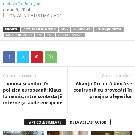
mahala în Petroșani
aprilie 9, 2024
În „CATALIN PETRU MARIAN”
ETICHETE
CĂTĂLIN PETRU MARIAN
DEVA
HUNEDOARA
LAURENȚIU NISTOR
NATALIA INTOTERO
PNL
PSD
VETUȚA STĂNESCU
Articolul precedent
Articolul următor
Lumina și umbre în
Alianța Dreaptă Unită se
politica europeană: Klaus
confruntă cu provocări în
Iohannis, între contestații
preajma alegerilor
interne și laude europene
ARTICOLE SIMILARE
DE LA ACELAȘI AUTOR