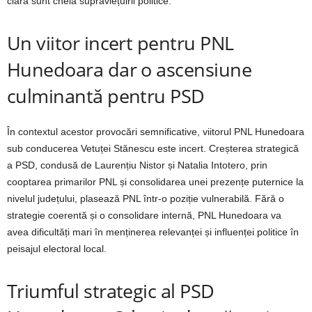
clară sunt cheia supraviețuirii politice.
Un viitor incert pentru PNL
Hunedoara dar o ascensiune
culminantă pentru PSD
În contextul acestor provocări semnificative, viitorul PNL Hunedoara
sub conducerea Vetuței Stănescu este incert. Creșterea strategică
a PSD, condusă de Laurențiu Nistor și Natalia Intotero, prin
cooptarea primarilor PNL și consolidarea unei prezențe puternice la
nivelul județului, plasează PNL într-o poziție vulnerabilă. Fără o
strategie coerentă și o consolidare internă, PNL Hunedoara va
avea dificultăți mari în menținerea relevanței și influenței politice în
peisajul electoral local.
Triumful strategic al PSD