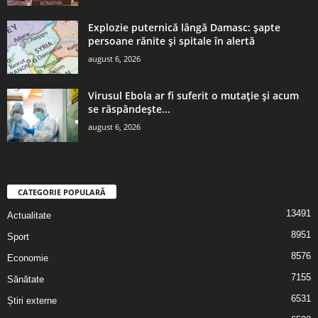
Explozie puternică lângă Damasc: șapte
persoane rănite și spitale în alertă
august 6, 2026
Virusul Ebola ar fi suferit o mutație și acum
se răspândește...
august 6, 2026
CATEGORIE POPULARĂ
13491
Actualitate
8951
Sport
8576
Economie
7155
Sănătate
6531
Știri externe