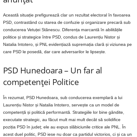
Această situație prefigurează clar un rezultat electoral în favoarea
PSD, contrastând cu starea de confuzie și organizare precară sub
conducerea Vetuței Stănescu. Diferența marcantă în abilitățile
politice și strategice între PSD, condus de Laurențiu Nistor și
Natalia Intotero, și PNL evidențiază supremația clară și viziunea pe
care PSD le posedă, dar care adversarilor le lipsește.
PSD Hunedoara – Un far al
competenței Politice
În rezumat, PSD Hunedoara, sub conducerea exemplară a lui
Laurențiu Nistor și Natalia Intotero, servește ca un model de
competență și politică performantă. Strategiile lor bine gândite,
executate strategic, au făcut mult mai mult decât să solidifice
poziția PSD în județ; ele au expus slăbiciunile critice ale PNL. În
acest duel politic, PSD iese nu doar ca partidul victorios, ci și ca un