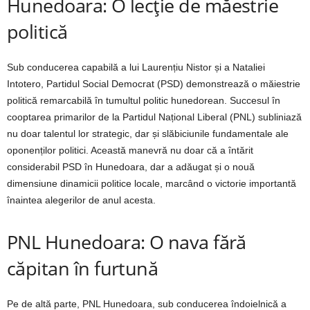
Hunedoara: O lecție de măestrie
politică
Sub conducerea capabilă a lui Laurențiu Nistor și a Nataliei
Intotero, Partidul Social Democrat (PSD) demonstrează o măiestrie
politică remarcabilă în tumultul politic hunedorean. Succesul în
cooptarea primarilor de la Partidul Național Liberal (PNL) subliniază
nu doar talentul lor strategic, dar și slăbiciunile fundamentale ale
oponenților politici. Această manevră nu doar că a întărit
considerabil PSD în Hunedoara, dar a adăugat și o nouă
dimensiune dinamicii politice locale, marcând o victorie importantă
înaintea alegerilor de anul acesta.
PNL Hunedoara: O nava fără
căpitan în furtună
Pe de altă parte, PNL Hunedoara, sub conducerea îndoielnică a