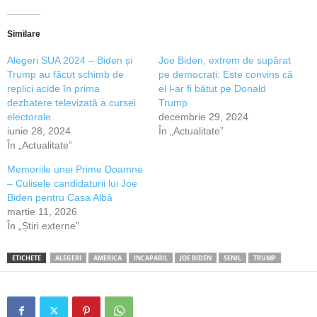
Similare
Alegeri SUA 2024 – Biden și
Joe Biden, extrem de supărat
Trump au făcut schimb de
pe democrați: Este convins că
replici acide în prima
el l-ar fi bătut pe Donald
dezbatere televizată a cursei
Trump
electorale
decembrie 29, 2024
iunie 28, 2024
În „Actualitate”
În „Actualitate”
Memoriile unei Prime Doamne
– Culisele candidaturii lui Joe
Biden pentru Casa Albă
martie 11, 2026
În „Știri externe”
ETICHETE
ALEGERI
AMERICA
INCAPABIL
JOE BIDEN
SENIL
TRUMP