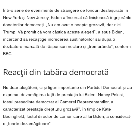
Într-o serie de evenimente de strângere de fonduri desfășurate în
New York și New Jersey, Biden a încercat să liniștească îngrijorările
donatorilor democrați. „Nu am avut o noapte grozavă, dar nici
Trump. Vă promit că vom câștiga aceste alegeri”, a spus Biden,
încercând să recâștige încrederea susținătorilor săi după o
dezbatere marcată de răspunsuri neclare și „tremurânde”, conform
BBC.
Reacții din tabăra democrată
Nu doar alegătorii, ci și figuri importante din Partidul Democrat și-au
exprimat dezamăgirea față de prestația lui Biden. Nancy Pelosi,
fostul președinte democrat al Camerei Reprezentanților, a
caracterizat prestația drept „nu grozavă”, în timp ce Kate
Bedingfield, fostul director de comunicare al lui Biden, a considerat-
o „foarte dezamăgitoare”.