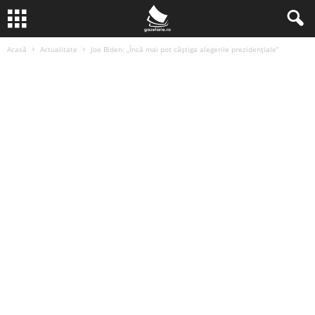
Acasă
Actualitate
Joe Biden: „Încă mai pot câștiga alegerile prezidențiale”