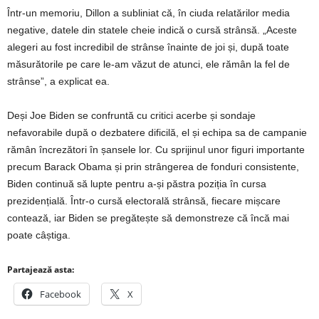
Într-un memoriu, Dillon a subliniat că, în ciuda relatărilor media
negative, datele din statele cheie indică o cursă strânsă. „Aceste
alegeri au fost incredibil de strânse înainte de joi și, după toate
măsurătorile pe care le-am văzut de atunci, ele rămân la fel de
strânse”, a explicat ea.
Deși Joe Biden se confruntă cu critici acerbe și sondaje
nefavorabile după o dezbatere dificilă, el și echipa sa de campanie
rămân încrezători în șansele lor. Cu sprijinul unor figuri importante
precum Barack Obama și prin strângerea de fonduri consistente,
Biden continuă să lupte pentru a-și păstra poziția în cursa
prezidențială. Într-o cursă electorală strânsă, fiecare mișcare
contează, iar Biden se pregătește să demonstreze că încă mai
poate câștiga.
Partajează asta:
Facebook
X