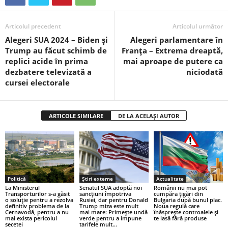
Articolul precedent
Articolul următor
Alegeri SUA 2024 – Biden și
Alegeri parlamentare în
Trump au făcut schimb de
Franța – Extrema dreaptă,
replici acide în prima
mai aproape de putere ca
dezbatere televizată a
niciodată
cursei electorale
ARTICOLE SIMILARE
DE LA ACELAȘI AUTOR
Politică
Știri externe
Actualitate
La Ministerul
Senatul SUA adoptă noi
Românii nu mai pot
Transporturilor s-a găsit
sancțiuni împotriva
cumpăra țigări din
o soluție pentru a rezolva
Rusiei, dar pentru Donald
Bulgaria după bunul plac.
definitiv problema de la
Trump miza este mult
Noua regulă care
Cernavodă, pentru a nu
mai mare: Primește undă
înăsprește controalele și
mai exista pericolul
verde pentru a impune
te lasă fără produse
secetei
tarifele mult...