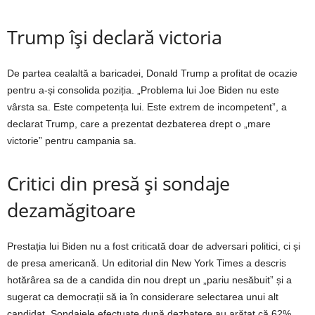
Trump își declară victoria
De partea cealaltă a baricadei, Donald Trump a profitat de ocazie
pentru a-și consolida poziția. „Problema lui Joe Biden nu este
vârsta sa. Este competența lui. Este extrem de incompetent”, a
declarat Trump, care a prezentat dezbaterea drept o „mare
victorie” pentru campania sa.
Critici din presă și sondaje
dezamăgitoare
Prestația lui Biden nu a fost criticată doar de adversari politici, ci și
de presa americană. Un editorial din New York Times a descris
hotărârea sa de a candida din nou drept un „pariu nesăbuit” și a
sugerat ca democrații să ia în considerare selectarea unui alt
candidat. Sondajele efectuate după dezbatere au arătat că 62%