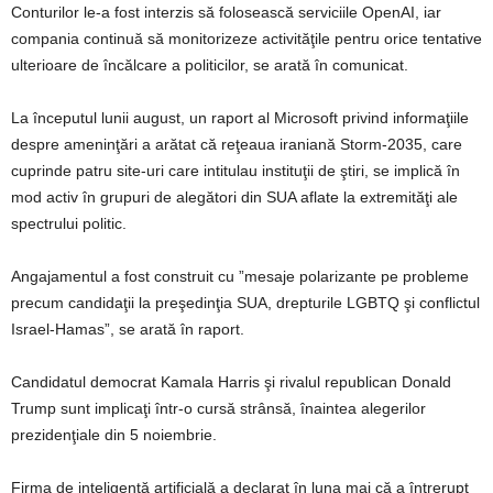
Conturilor le-a fost interzis să folosească serviciile OpenAI, iar
compania continuă să monitorizeze activităţile pentru orice tentative
ulterioare de încălcare a politicilor, se arată în comunicat.
La începutul lunii august, un raport al Microsoft privind informaţiile
despre ameninţări a arătat că reţeaua iraniană Storm-2035, care
cuprinde patru site-uri care intitulau instituţii de ştiri, se implică în
mod activ în grupuri de alegători din SUA aflate la extremităţi ale
spectrului politic.
Angajamentul a fost construit cu ”mesaje polarizante pe probleme
precum candidaţii la preşedinţia SUA, drepturile LGBTQ şi conflictul
Israel-Hamas”, se arată în raport.
Candidatul democrat Kamala Harris şi rivalul republican Donald
Trump sunt implicaţi într-o cursă strânsă, înaintea alegerilor
prezidenţiale din 5 noiembrie.
Firma de inteligenţă artificială a declarat în luna mai că a întrerupt