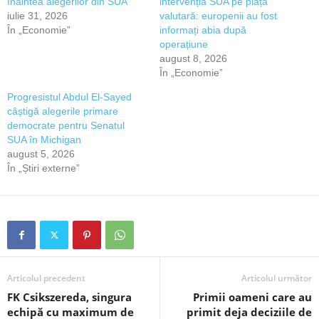
înaintea alegerilor din SUA
intervenția SUA pe piața
iulie 31, 2026
valutară: europenii au fost
În „Economie”
informați abia după
operațiune
august 8, 2026
În „Economie”
Progresistul Abdul El-Sayed
câștigă alegerile primare
democrate pentru Senatul
SUA în Michigan
august 5, 2026
În „Știri externe”
Articolul precedent
Articolul următor
FK Csikszereda, singura
Primii oameni care au
echipă cu maximum de
primit deja deciziile de