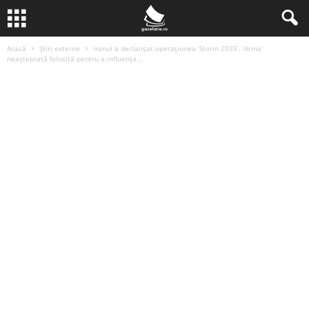
Acasă
Știri externe
Iranul a declanșat operațiunea ‘Storm 2035’. ‘Arma’
neașteptată folosită pentru a influența...