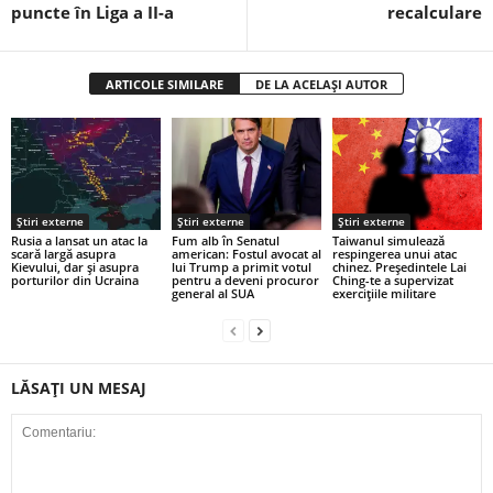
puncte în Liga a II-a
recalculare
ARTICOLE SIMILARE
DE LA ACELAȘI AUTOR
Știri externe
Știri externe
Știri externe
Rusia a lansat un atac la
Fum alb în Senatul
Taiwanul simulează
scară largă asupra
american: Fostul avocat al
respingerea unui atac
Kievului, dar și asupra
lui Trump a primit votul
chinez. Președintele Lai
porturilor din Ucraina
pentru a deveni procuror
Ching-te a supervizat
general al SUA
exercițiile militare
LĂSAȚI UN MESAJ