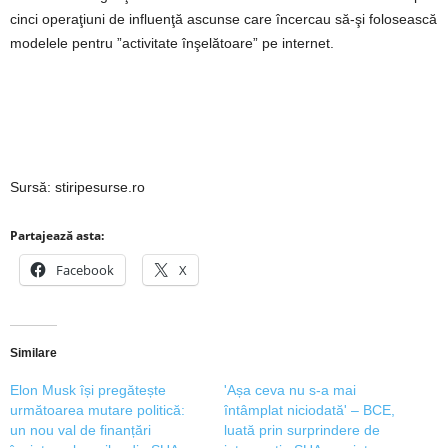
cinci operaţiuni de influenţă ascunse care încercau să-şi folosească
modelele pentru ”activitate înşelătoare” pe internet.
Sursă: stiripesurse.ro
Partajează asta:
Facebook
X
Similare
Elon Musk își pregătește
'Așa ceva nu s-a mai
următoarea mutare politică:
întâmplat niciodată' – BCE,
un nou val de finanțări
luată prin surprindere de