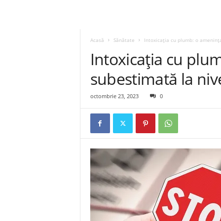
Acasă
Sănătate
Intoxicația cu plumb: o amenința
Intoxicația cu plu
subestimată la niv
octombrie 23, 2023
0