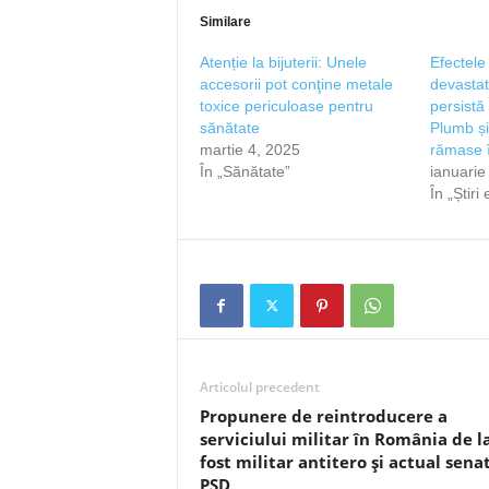
Similare
Atenție la bijuterii: Unele
Efectele 
accesorii pot conţine metale
devastat
toxice periculoase pentru
persistă
sănătate
Plumb și
martie 4, 2025
rămase î
În „Sănătate”
ianuarie
În „Știri
Articolul precedent
Propunere de reintroducere a
serviciului militar în România de l
fost militar antitero și actual sena
PSD