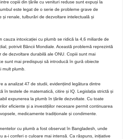
ntre copiii din țările cu venituri reduse sunt expuși la
Plumbul este legat de o serie de probleme grave de
 și renale, tulburări de dezvoltare intelectuală și
 cauza intoxicației cu plumb se ridică la 4,6 miliarde de
dial, potrivit Băncii Mondiale. Această problemă reprezintă
r de dezvoltare durabilă ale ONU. Copiii sunt mai
ece sunt mai predispuși să introducă în gură obiecte
i mult plumb.
 a analizat 47 de studii, evidențiind legătura dintre
n testele de matematică, citire și IQ. Legislația strictă și
rabil expunerea la plumb în țările dezvoltate. Cu toate
ilor eficiente și a investițiilor necesare permit continuarea
, vopsele, medicamente tradiționale și condimente.
mentelor cu plumb a fost observat în Bangladesh, unde
ru a-i conferi o culoare mai intensă. Ca răspuns, inițiative