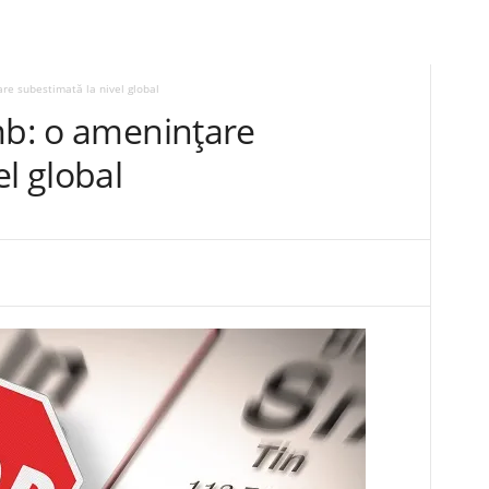
re subestimată la nivel global
mb: o amenințare
el global