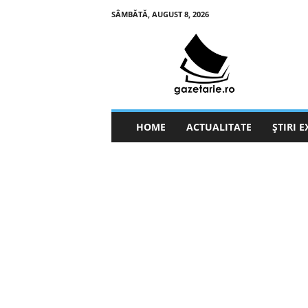
SÂMBĂTĂ, AUGUST 8, 2026
g
a
z
e
t
a
r
HOME
ACTUALITATE
ȘTIRI 
i
e
.
r
o