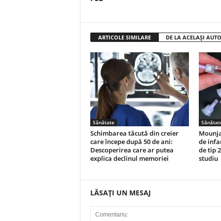
ARTICOLE SIMILARE
DE LA ACELAȘI AUT
Sănătate
Sănătat
Schimbarea tăcută din creier
Mounjar
care începe după 50 de ani:
de infa
Descoperirea care ar putea
de tip 
explica declinul memoriei
studiu
LĂSAȚI UN MESAJ