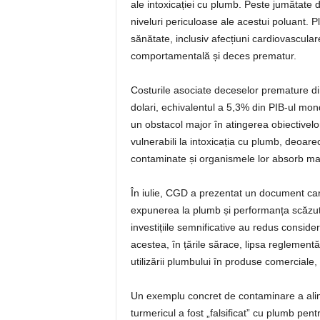
ale intoxicației cu plumb. Peste jumătate di
niveluri periculoase ale acestui poluant. 
sănătate, inclusiv afecțiuni cardiovasculare
comportamentală și deces prematur.
Costurile asociate deceselor premature din
dolari, echivalentul a 5,3% din PIB-ul mon
un obstacol major în atingerea obiectivelo
vulnerabili la intoxicația cu plumb, deoar
contaminate și organismele lor absorb ma
În iulie, CGD a prezentat un document care
expunerea la plumb și performanța scăzută î
investițiile semnificative au redus conside
acestea, în țările sărace, lipsa reglementăr
utilizării plumbului în produse comerciale
Un exemplu concret de contaminare a ali
turmericul a fost „falsificat” cu plumb pent