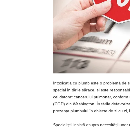
Intoxicația cu plumb este o problemă de să
special în țările sărace, și este responsa
cel datorat cancerului pulmonar, conform 
(CGD) din Washington. În țările defavorizate
prezența plumbului în obiecte de zi cu zi, 
Specialiștii insistă asupra necesității un