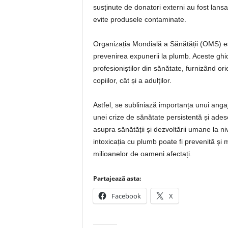
susținute de donatori externi au fost lans
evite produsele contaminate.
Organizația Mondială a Sănătății (OMS) e
prevenirea expunerii la plumb. Aceste ghidur
profesioniștilor din sănătate, furnizând ori
copiilor, cât și a adulților.
Astfel, se subliniază importanța unui ang
unei crize de sănătate persistentă și ades
asupra sănătății și dezvoltării umane la ni
intoxicația cu plumb poate fi prevenită și mi
milioanelor de oameni afectați.
Partajează asta:
Facebook
X