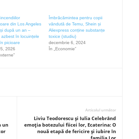
incendiilor
Îmbrăcămintea pentru copii
oare din Los Angeles
vândută de Temu, Shein și
 și după un an –
Aliexpress conține substanțe
 azbest în locuințele
toxice (studiu)
n picioare
decembrie 6, 2024
 5, 2026
În „Economie”
 externe”
Articolul următor
Liviu Teodorescu și Iulia Celebrând
a un
emoția botezului fiicei lor, Ecaterina: O
tor
nouă etapă de fericire și iubire în
familia Lor