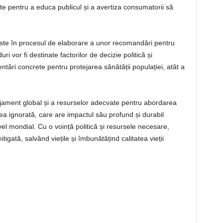
ate pentru a educa publicul și a avertiza consumatorii să
ste în procesul de elaborare a unor recomandări pentru
i vor fi destinate factorilor de decizie politică și
entări concrete pentru protejarea sănătății populației, atât a
ajament global și a resurselor adecvate pentru abordarea
ea ignorată, care are impactul său profund și durabil
vel mondial. Cu o voință politică și resursele necesare,
tigată, salvând viețile și îmbunătățind calitatea vieții