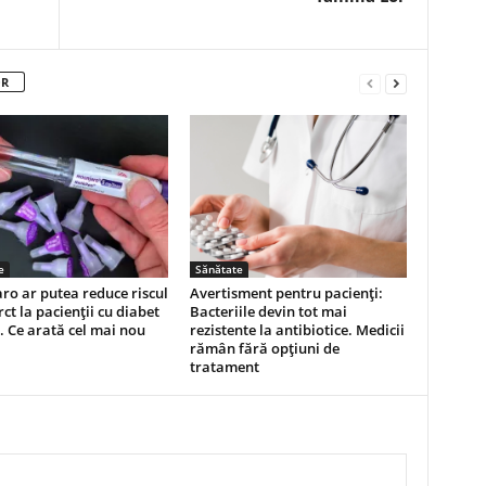
OR
e
Sănătate
o ar putea reduce riscul
Avertisment pentru pacienți:
rct la pacienţii cu diabet
Bacteriile devin tot mai
2. Ce arată cel mai nou
rezistente la antibiotice. Medicii
rămân fără opțiuni de
tratament