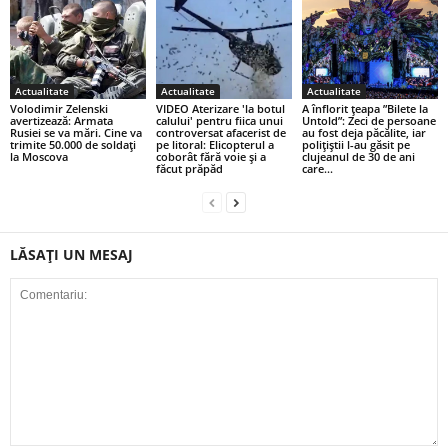
Actualitate
Actualitate
Actualitate
Volodimir Zelenski
VIDEO Aterizare 'la botul
A înflorit țeapa ”Bilete la
avertizează: Armata
calului' pentru fiica unui
Untold”: Zeci de persoane
Rusiei se va mări. Cine va
controversat afacerist de
au fost deja păcălite, iar
trimite 50.000 de soldați
pe litoral: Elicopterul a
polițiștii l-au găsit pe
la Moscova
coborât fără voie și a
clujeanul de 30 de ani
făcut prăpăd
care...
LĂSAȚI UN MESAJ