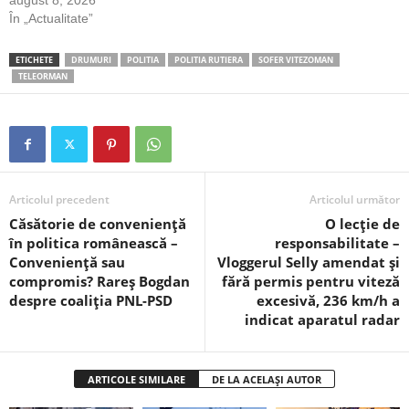
În „Actualitate”
ETICHETE
DRUMURI
POLITIA
POLITIA RUTIERA
SOFER VITEZOMAN
TELEORMAN
Articolul precedent
Articolul următor
Căsătorie de conveniență
O lecție de
în politica românească –
responsabilitate –
Conveniență sau
Vloggerul Selly amendat și
compromis? Rareș Bogdan
fără permis pentru viteză
despre coaliția PNL-PSD
excesivă, 236 km/h a
indicat aparatul radar
ARTICOLE SIMILARE
DE LA ACELAȘI AUTOR