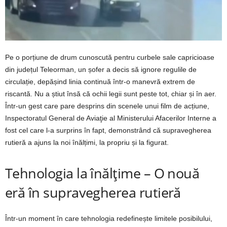
Pe o porțiune de drum cunoscută pentru curbele sale capricioase
din județul Teleorman, un șofer a decis să ignore regulile de
circulație, depășind linia continuă într-o manevră extrem de
riscantă. Nu a știut însă că ochii legii sunt peste tot, chiar și în aer.
Într-un gest care pare desprins din scenele unui film de acțiune,
Inspectoratul General de Aviaţie al Ministerului Afacerilor Interne a
fost cel care l-a surprins în fapt, demonstrând că supravegherea
rutieră a ajuns la noi înălțimi, la propriu și la figurat.
Tehnologia la înălțime – O nouă
eră în supravegherea rutieră
Într-un moment în care tehnologia redefinește limitele posibilului,