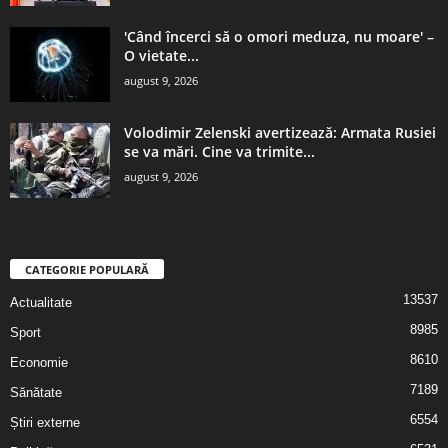
'Când încerci să o omori meduza, nu moare' –
O vietate...
august 9, 2026
Volodimir Zelenski avertizează: Armata Rusiei
se va mări. Cine va trimite...
august 9, 2026
CATEGORIE POPULARĂ
13537
Actualitate
8985
Sport
8610
Economie
7189
Sănătate
6554
Știri externe