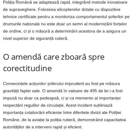
Poliția Română se adaptează rapid, integrând metode inovatoare
de supraveghere. Folosirea elicopterelor dotate cu dispozitive
tehnice certificate pentru a monitoriza comportamentul șoferilor pe
drumurile naționale nu este doar un semn al modernizării forțelor
de ordine, ci și o măsură a determinării acestora de a asigura un
nivel superior de siguranță rutieră.
O amendă care zboară spre
corectitudine
Consecințele acțiunilor șoferului imprudent au fost pe măsura
gravității faptei sale. O amendă în valoare de 495 de lei i-a fost
impusă nu doar ca pedeapsă, ci și ca memento al importanței
respectării regulilor de circulație. Acest incident subliniază
importanța colaborării eficiente între diferitele divizii ale Poliției
Române, de la aviație la poliția rutieră, demonstrând capacitatea
autorităților de a interveni rapid și eficient.