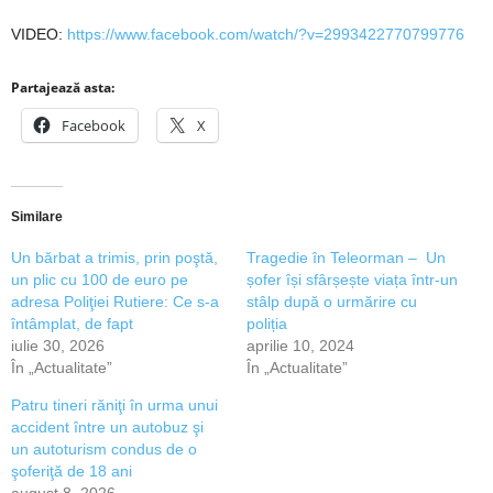
VIDEO:
https://www.facebook.com/watch/?v=2993422770799776
Partajează asta:
Facebook
X
Similare
Un bărbat a trimis, prin poştă,
Tragedie în Teleorman – Un
un plic cu 100 de euro pe
șofer își sfârșește viața într-un
adresa Poliţiei Rutiere: Ce s-a
stâlp după o urmărire cu
întâmplat, de fapt
poliția
iulie 30, 2026
aprilie 10, 2024
În „Actualitate”
În „Actualitate”
Patru tineri răniţi în urma unui
accident între un autobuz şi
un autoturism condus de o
şoferiţă de 18 ani
august 8, 2026