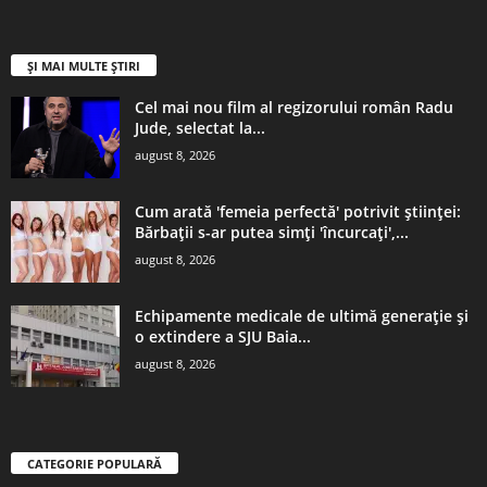
ȘI MAI MULTE ȘTIRI
Cel mai nou film al regizorului român Radu
Jude, selectat la...
august 8, 2026
Cum arată 'femeia perfectă' potrivit științei:
Bărbații s-ar putea simți 'încurcați',...
august 8, 2026
Echipamente medicale de ultimă generaţie şi
o extindere a SJU Baia...
august 8, 2026
CATEGORIE POPULARĂ