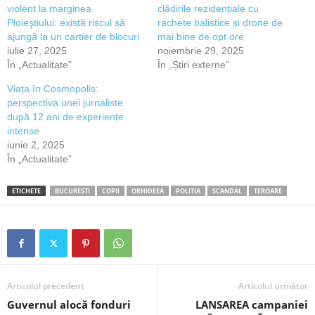
violent la marginea
clădirile rezidențiale cu
Ploieştiului: există riscul să
rachete balistice și drone de
ajungă la un cartier de blocuri
mai bine de opt ore
iulie 27, 2025
noiembrie 29, 2025
În „Actualitate”
În „Știri externe”
Viața în Cosmopolis:
perspectiva unei jurnaliste
după 12 ani de experiențe
intense
iunie 2, 2025
În „Actualitate”
ETICHETE
BUCURESTI
COPII
ORHIDEEA
POLITIA
SCANDAL
TEROARE
Articolul precedent
Articolul următor
Guvernul alocă fonduri
LANSAREA campaniei