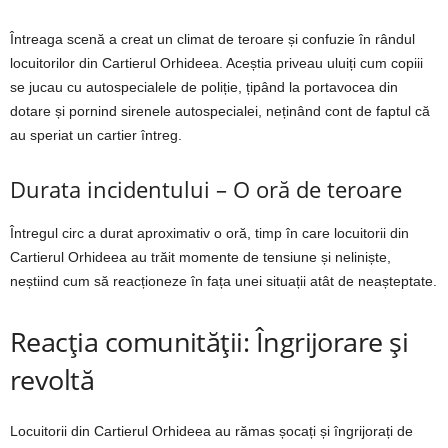
Întreaga scenă a creat un climat de teroare și confuzie în rândul
locuitorilor din Cartierul Orhideea. Aceștia priveau uluiți cum copiii
se jucau cu autospecialele de poliție, țipând la portavocea din
dotare și pornind sirenele autospecialei, neținând cont de faptul că
au speriat un cartier întreg.
Durata incidentului – O oră de teroare
Întregul circ a durat aproximativ o oră, timp în care locuitorii din
Cartierul Orhideea au trăit momente de tensiune și neliniște,
neștiind cum să reacționeze în fața unei situații atât de neașteptate.
Reacția comunității: Îngrijorare și
revoltă
Locuitorii din Cartierul Orhideea au rămas șocați și îngrijorați de