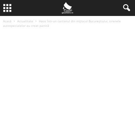
Acasă
Actualitate
Haos într-un cartierul din mijlocul Bucureștiului, sirenele
autospecialelor au creat panică