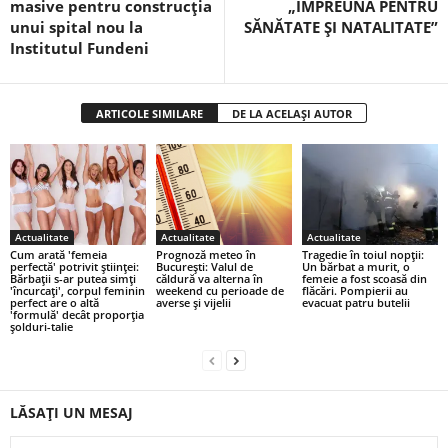
masive pentru construcția
„ÎMPREUNĂ PENTRU
unui spital nou la
SĂNĂTATE ȘI NATALITATE”
Institutul Fundeni
ARTICOLE SIMILARE
DE LA ACELAȘI AUTOR
Actualitate
Actualitate
Actualitate
Cum arată 'femeia
Prognoză meteo în
Tragedie în toiul nopții:
perfectă' potrivit științei:
București: Valul de
Un bărbat a murit, o
Bărbații s-ar putea simți
căldură va alterna în
femeie a fost scoasă din
'încurcați', corpul feminin
weekend cu perioade de
flăcări. Pompierii au
perfect are o altă
averse şi vijelii
evacuat patru butelii
'formulă' decât proporția
șolduri-talie
LĂSAȚI UN MESAJ