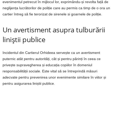
evenimentul petrecut în mijlocul lor, exprimându-și revolta față de
neglijența lucrătorilor de poliție care au permis ca timp de o ora un
cartier întreg să fie terorizat de sirenele si goarnele de poliție.
Un avertisment asupra tulburării
liniștii publice
Incidentul din Cartierul Orhideea servește ca un avertisment
puternic atât pentru autorități, cât și pentru părinți în ceea ce
privește supravegherea și educația copiilor în domeniul
responsabilității sociale. Este vital să se întreprindă măsuri
adecvate pentru prevenirea unor evenimente similare în viitor și
pentru asigurarea liniștii publice.