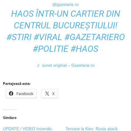
@gazetarie.ro
HAOS ÎNTR-UN CARTIER DIN
CENTRUL BUCUREȘTIULUI!
#STIRI
#VIRAL
#GAZETARIERO
#POLITIE
#HAOS
♬ sunet original – Gazetarie.ro
Partajează asta:
Facebook
X
Similare
UPDATE / VIDEO Incendiu
Teroare la Kiev: Rusia atacă