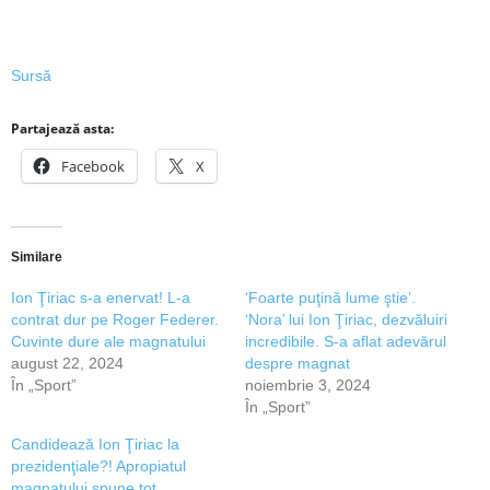
Sursă
Partajează asta:
Facebook
X
Similare
Ion Ţiriac s-a enervat! L-a
‘Foarte puţină lume ştie’.
contrat dur pe Roger Federer.
‘Nora’ lui Ion Ţiriac, dezvăluiri
Cuvinte dure ale magnatului
incredibile. S-a aflat adevărul
august 22, 2024
despre magnat
În „Sport”
noiembrie 3, 2024
În „Sport”
Candidează Ion Ţiriac la
prezidenţiale?! Apropiatul
magnatului spune tot.