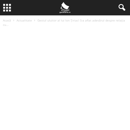
Acasă
Actualitate
Gestul uluitor al lui Ion Ţiriac! S-a aflat adevărul despre relaţia
cu...