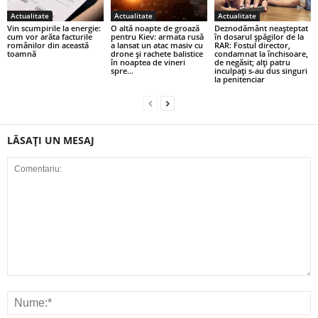
Actualitate
Actualitate
Actualitate
Vin scumpirile la energie:
O altă noapte de groază
Deznodământ neașteptat
cum vor arăta facturile
pentru Kiev: armata rusă
în dosarul șpăgilor de la
românilor din această
a lansat un atac masiv cu
RAR: Fostul director,
toamnă
drone și rachete balistice
condamnat la închisoare,
în noaptea de vineri
de negăsit; alți patru
spre...
inculpați s-au dus singuri
la penitenciar
LĂSAȚI UN MESAJ