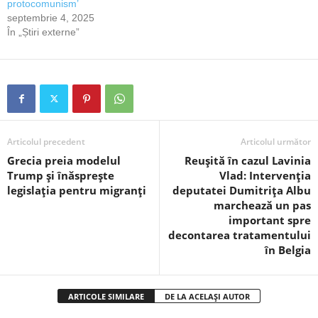
protocomunism’
septembrie 4, 2025
În „Știri externe”
Articolul precedent
Articolul următor
Grecia preia modelul
Reușită în cazul Lavinia
Trump și înăsprește
Vlad: Intervenția
legislația pentru migranți
deputatei Dumitrița Albu
marchează un pas
important spre
decontarea tratamentului
în Belgia
ARTICOLE SIMILARE
DE LA ACELAȘI AUTOR