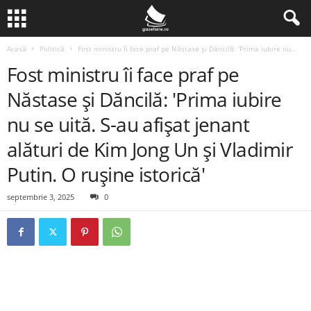
Acasă
Politică
Fost ministru îi face praf pe Năstase și Dăncilă: 'Prima iubire nu...
Fost ministru îi face praf pe
Năstase și Dăncilă: 'Prima iubire
nu se uită. S-au afișat jenant
alături de Kim Jong Un și Vladimir
Putin. O rușine istorică'
septembrie 3, 2025
0