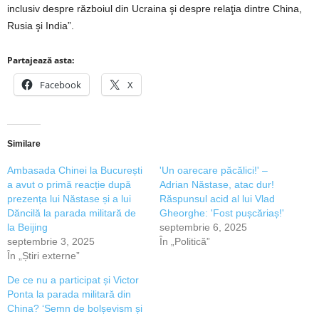
inclusiv despre războiul din Ucraina şi despre relaţia dintre China,
Rusia şi India”.
Partajează asta:
Facebook
X
Similare
Ambasada Chinei la București
'Un oarecare păcălici!' –
a avut o primă reacție după
Adrian Năstase, atac dur!
prezența lui Năstase și a lui
Răspunsul acid al lui Vlad
Dăncilă la parada militară de
Gheorghe: 'Fost pușcăriaș!'
la Beijing
septembrie 6, 2025
septembrie 3, 2025
În „Politică”
În „Știri externe”
De ce nu a participat și Victor
Ponta la parada militară din
China? ‘Semn de bolșevism și