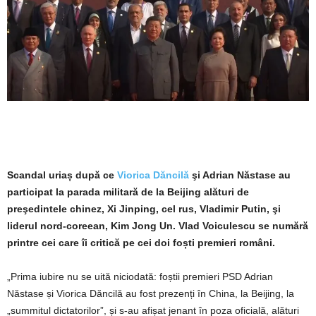
Scandal uriaș după ce
Viorica Dăncilă
şi Adrian Năstase au
participat la parada militară de la Beijing alături de
preşedintele chinez, Xi Jinping, cel rus, Vladimir Putin, şi
liderul nord-coreean, Kim Jong Un. Vlad Voiculescu se numără
printre cei care îi critică pe cei doi foști premieri români.
„Prima iubire nu se uită niciodată: foștii premieri PSD Adrian
Năstase și Viorica Dăncilă au fost prezenți în China, la Beijing, la
„summitul dictatorilor”, și s-au afișat jenant în poza oficială, alături