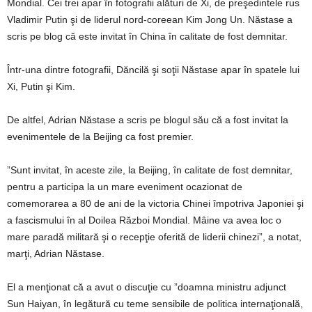
Mondial. Cei trei apar în fotografii alături de Xi, de preşedintele rus
Vladimir Putin şi de liderul nord-coreean Kim Jong Un. Năstase a
scris pe blog că este invitat în China în calitate de fost demnitar.
Într-una dintre fotografii, Dăncilă şi soţii Năstase apar în spatele lui
Xi, Putin şi Kim.
De altfel, Adrian Năstase a scris pe blogul său că a fost invitat la
evenimentele de la Beijing ca fost premier.
”Sunt invitat, în aceste zile, la Beijing, în calitate de fost demnitar,
pentru a participa la un mare eveniment ocazionat de
comemorarea a 80 de ani de la victoria Chinei împotriva Japoniei şi
a fascismului în al Doilea Război Mondial. Mâine va avea loc o
mare paradă militară şi o recepţie oferită de liderii chinezi”, a notat,
marţi, Adrian Năstase.
El a menţionat că a avut o discuţie cu ”doamna ministru adjunct
Sun Haiyan, în legătură cu teme sensibile de politica internaţională,