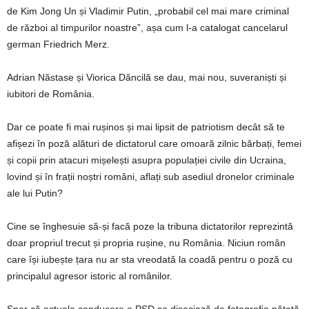
de Kim Jong Un și Vladimir Putin, „probabil cel mai mare criminal
de război al timpurilor noastre”, așa cum l-a catalogat cancelarul
german Friedrich Merz.
Adrian Năstase și Viorica Dăncilă se dau, mai nou, suveraniști și
iubitori de România.
Dar ce poate fi mai rușinos și mai lipsit de patriotism decât să te
afișezi în poză alături de dictatorul care omoară zilnic bărbați, femei
și copii prin atacuri mișelești asupra populației civile din Ucraina,
lovind și în frații noștri români, aflați sub asediul dronelor criminale
ale lui Putin?
Cine se înghesuie să-și facă poze la tribuna dictatorilor reprezintă
doar propriul trecut și propria rușine, nu România. Niciun român
care își iubește țara nu ar sta vreodată la coadă pentru o poză cu
principalul agresor istoric al românilor.
Sper că actuala conducere a PSD se disociază de fotografia pătată