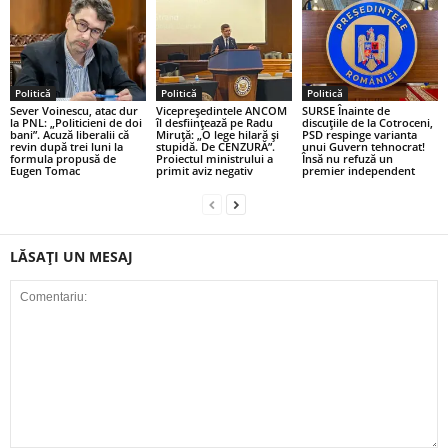
Politică
Politică
Politică
Sever Voinescu, atac dur
Vicepreședintele ANCOM
SURSE Înainte de
la PNL: „Politicieni de doi
îl desființează pe Radu
discuțiile de la Cotroceni,
bani”. Acuză liberalii că
Miruță: „O lege hilară și
PSD respinge varianta
revin după trei luni la
stupidă. De CENZURĂ”.
unui Guvern tehnocrat!
formula propusă de
Proiectul ministrului a
Însă nu refuză un
Eugen Tomac
primit aviz negativ
premier independent
LĂSAȚI UN MESAJ