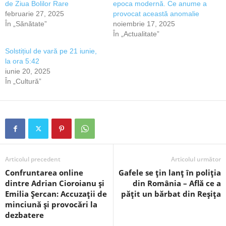
de Ziua Bolilor Rare
epoca modernă. Ce anume a
februarie 27, 2025
provocat această anomalie
În „Sănătate”
noiembrie 17, 2025
În „Actualitate”
Solstițiul de vară pe 21 iunie,
la ora 5:42
iunie 20, 2025
În „Cultură”
Articolul precedent
Articolul următor
Confruntarea online
Gafele se țin lanț în poliția
dintre Adrian Cioroianu și
din România – Află ce a
Emilia Șercan: Accuzații de
pățit un bărbat din Reșița
minciună și provocări la
dezbatere