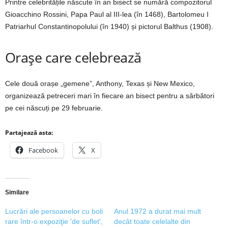
Printre celebritățile născute în an bisect se numără compozitorul
Gioacchino Rossini, Papa Paul al III-lea (în 1468), Bartolomeu I
Patriarhul Constantinopolului (în 1940) și pictorul Balthus (1908).
Orașe care celebrează
Cele două orașe „gemene”, Anthony, Texas și New Mexico,
organizează petreceri mari în fiecare an bisect pentru a sărbători
pe cei născuți pe 29 februarie.
Partajează asta:
Facebook
X
Similare
Lucrări ale persoanelor cu boli
Anul 1972 a durat mai mult
rare într-o expoziţie 'de suflet',
decât toate celelalte din