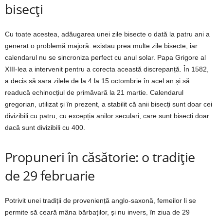
bisecți
Cu toate acestea, adăugarea unei zile bisecte o dată la patru ani a
generat o problemă majoră: existau prea multe zile bisecte, iar
calendarul nu se sincroniza perfect cu anul solar. Papa Grigore al
XIII-lea a intervenit pentru a corecta această discrepanță. În 1582,
a decis să sara zilele de la 4 la 15 octombrie în acel an și să
readucă echinocțiul de primăvară la 21 martie. Calendarul
gregorian, utilizat și în prezent, a stabilit că anii bisecți sunt doar cei
divizibili cu patru, cu excepția anilor seculari, care sunt bisecți doar
dacă sunt divizibili cu 400.
Propuneri în căsătorie: o tradiție
de 29 februarie
Potrivit unei tradiții de proveniență anglo-saxonă, femeilor li se
permite să ceară mâna bărbaților, și nu invers, în ziua de 29