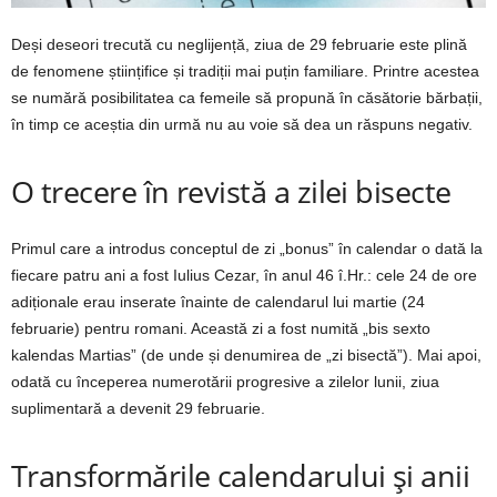
Deși deseori trecută cu neglijență, ziua de 29 februarie este plină
de fenomene științifice și tradiții mai puțin familiare. Printre acestea
se numără posibilitatea ca femeile să propună în căsătorie bărbații,
în timp ce aceștia din urmă nu au voie să dea un răspuns negativ.
O trecere în revistă a zilei bisecte
Primul care a introdus conceptul de zi „bonus” în calendar o dată la
fiecare patru ani a fost Iulius Cezar, în anul 46 î.Hr.: cele 24 de ore
adiționale erau inserate înainte de calendarul lui martie (24
februarie) pentru romani. Această zi a fost numită „bis sexto
kalendas Martias” (de unde și denumirea de „zi bisectă”). Mai apoi,
odată cu începerea numerotării progresive a zilelor lunii, ziua
suplimentară a devenit 29 februarie.
Transformările calendarului și anii