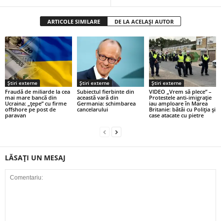
ARTICOLE SIMILARE
DE LA ACELAȘI AUTOR
Știri externe
Știri externe
Știri externe
Fraudă de miliarde la cea
Subiectul fierbinte din
VIDEO „Vrem să plece” –
mai mare bancă din
această vară din
Protestele anti-imigrație
Ucraina: „țepe” cu firme
Germania: schimbarea
iau amploare în Marea
offshore pe post de
cancelarului
Britanie: bătăi cu Poliția și
paravan
case atacate cu pietre
LĂSAȚI UN MESAJ