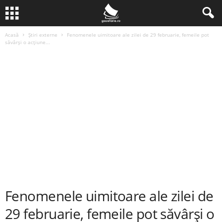
Acasă
Știri externe
Fenomenele uimitoare ale zilei de 29 februarie, femeile pot
săvârși o acțiune...
Fenomenele uimitoare ale zilei de
29 februarie, femeile pot săvârși o