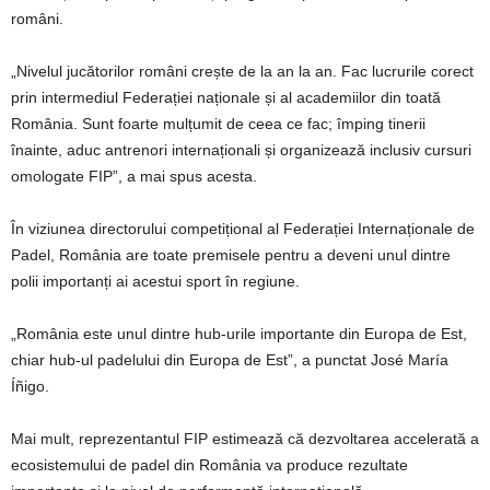
români.
„Nivelul jucătorilor români crește de la an la an. Fac lucrurile corect
prin intermediul Federației naționale și al academiilor din toată
România. Sunt foarte mulțumit de ceea ce fac; împing tinerii
înainte, aduc antrenori internaționali și organizează inclusiv cursuri
omologate FIP”, a mai spus acesta.
În viziunea directorului competițional al Federației Internaționale de
Padel, România are toate premisele pentru a deveni unul dintre
polii importanți ai acestui sport în regiune.
„România este unul dintre hub-urile importante din Europa de Est,
chiar hub-ul padelului din Europa de Est”, a punctat José María
Íñigo.
Mai mult, reprezentantul FIP estimează că dezvoltarea accelerată a
ecosistemului de padel din România va produce rezultate