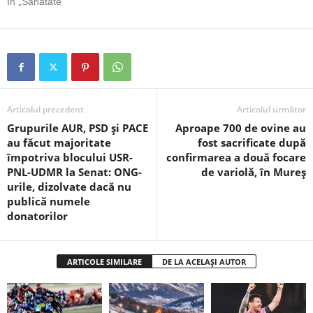
În „Sănătate”
Articolul precedent
Articolul următor
Grupurile AUR, PSD și PACE
Aproape 700 de ovine au
au făcut majoritate
fost sacrificate după
împotriva blocului USR-
confirmarea a două focare
PNL-UDMR la Senat: ONG-
de variolă, în Mureș
urile, dizolvate dacă nu
publică numele
donatorilor
ARTICOLE SIMILARE
DE LA ACELAȘI AUTOR