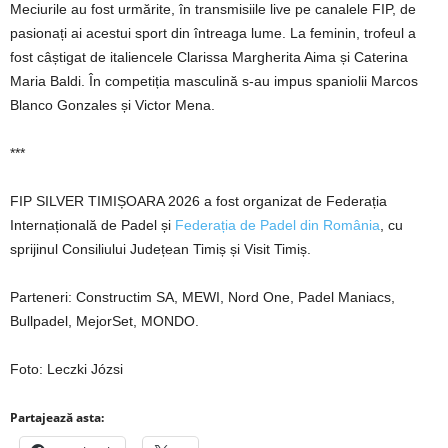
Meciurile au fost urmărite, în transmisiile live pe canalele FIP, de
pasionați ai acestui sport din întreaga lume. La feminin, trofeul a
fost câștigat de italiencele Clarissa Margherita Aima și Caterina
Maria Baldi. În competiția masculină s-au impus spaniolii Marcos
Blanco Gonzales și Victor Mena.
***
FIP SILVER TIMIȘOARA 2026 a fost organizat de Federația
Internațională de Padel și
Federația de Padel din România
, cu
sprijinul Consiliului Județean Timiș și Visit Timiș.
Parteneri: Constructim SA, MEWI, Nord One, Padel Maniacs,
Bullpadel, MejorSet, MONDO.
Foto: Leczki Józsi
Partajează asta: