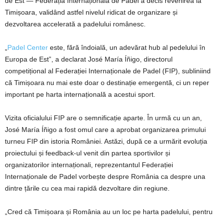
de Est — Federația Internațională de Padel a decis revenirea la
Timișoara, validând astfel nivelul ridicat de organizare și
dezvoltarea accelerată a padelului românesc.
„
Padel Center
este, fără îndoială, un adevărat hub al pedelului în
Europa de Est”, a declarat José María Íñigo, directorul
competițional al Federației Internaționale de Padel (FIP), subliniind
că Timișoara nu mai este doar o destinație emergentă, ci un reper
important pe harta internațională a acestui sport.
Vizita oficialului FIP are o semnificație aparte. În urmă cu un an,
José María Íñigo a fost omul care a aprobat organizarea primului
turneu FIP din istoria României. Astăzi, după ce a urmărit evoluția
proiectului și feedback-ul venit din partea sportivilor și
organizatorilor internaționali, reprezentantul Federației
Internaționale de Padel vorbește despre România ca despre una
dintre țările cu cea mai rapidă dezvoltare din regiune.
„Cred că Timișoara și România au un loc pe harta padelului, pentru