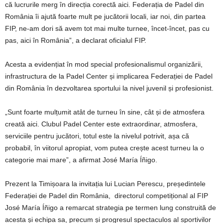
că lucrurile merg în direcția corectă aici. Federația de Padel din
România îi ajută foarte mult pe jucătorii locali, iar noi, din partea
FIP, ne-am dori să avem tot mai multe turnee, încet-încet, pas cu
pas, aici în România”, a declarat oficialul FIP.
Acesta a evidențiat în mod special profesionalismul organizării,
infrastructura de la Padel Center și implicarea Federației de Padel
din România în dezvoltarea sportului la nivel juvenil și profesionist.
„Sunt foarte mulțumit atât de turneu în sine, cât și de atmosfera
creată aici. Clubul Padel Center este extraordinar, atmosfera,
serviciile pentru jucători, totul este la nivelul potrivit, așa că
probabil, în viitorul apropiat, vom putea crește acest turneu la o
categorie mai mare”, a afirmat José María Íñigo.
Prezent la Timișoara la invitația lui Lucian Perescu, președintele
Federației de Padel din România, directorul competițional al FIP
José María Íñigo a remarcat strategia pe termen lung construită de
acesta și echipa sa, precum și progresul spectaculos al sportivilor