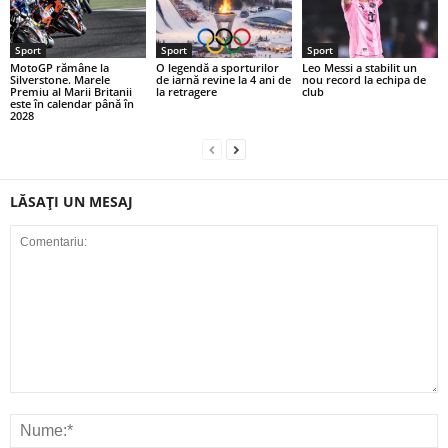
Sport
Sport
Sport
MotoGP rămâne la
O legendă a sporturilor
Leo Messi a stabilit un
Silverstone. Marele
de iarnă revine la 4 ani de
nou record la echipa de
Premiu al Marii Britanii
la retragere
club
este în calendar până în
2028
LĂSAȚI UN MESAJ