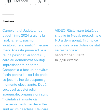
Facebook
X
Similare
Campionatul Județean de
VIDEO Răsturnare totală de
padel Timiș 2024 a ajuns la
situație în Nepal: președintele
final, iar entuziasmul
NU a demisionat, în timp ce
jucătorilor s-a simțit în fiecare
incendiile la instituțiile de stat
meci. Această primă ediție a
se răspândesc
reunit pasionați ai sportului,
septembrie 9, 2025
care au demonstrat abilități
În „Știri externe”
impresionante pe teren.
Competiția a fost un adevărat
festin pentru iubitorii de padel,
cu jocuri pline de suspans și
momente electrizante. După
succesul acestei ediții
inaugurale, organizatorii sunt
încântați să anunțe că
înscrierile pentru ediția a II-a
sunt acum deschise. Cei care