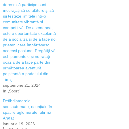
doresc să participe sunt
încurajați să se alăture și să
își testeze limitele într-o
comunitate vibrantă și
competitivă. De asemenea,
este o oportunitate excelentă
de a socializa și de a face noi
prieteni care împărtășesc
aceeași pasiune. Pregătiți-vă
echipamentele și nu ratați
ocazia de a face parte din
următoarea aventură
palpitantă a padelului din
Timiș!
septembrie 21, 2024
În „Sport”
Defibrilatoarele
semiautomate, esențiale în
spațiile aglomerate, afirmă
Arafat
ianuarie 19, 2026