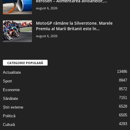
kerosen – Alimentarea avioanelor,...
august 6, 2026
MotoGP rămâne la Silverstone. Marele
Premiu al Marii Britanii este în...
august 6, 2026
CATEGORIE POPULARĂ
13486
Actualitate
8947
Sport
8572
Economie
7151
Sănătate
6528
Știri externe
6505
Politică
4293
Cultură