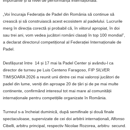
importante și la nivel de performanță internațională.
„Voi încuraja Federația de Padel din România să continue să
crească și să construiască acest ecosistem al padelului. Lucrurile
merg în direcția corectă și probabil că, în viitorul apropiat, în doi
sau trei ani, vom vedea jucători români clasați în top 100 mondial”,
a declarat directorul competițional al Federației Internaționale de
Padel.
Desfășurat între 14 și 17 mai la Padel Center și avându-l ca
director de turneu pe Luis Centeno Faragoso, FIP SILVER
TIMIȘOARA 2026 a reunit unii dintre cei mai valoroși jucători de
padel din lume, veniți din aproape 20 de țări și de pe mai multe
continente, confirmând interesul tot mai mare al comunității
internaționale pentru competițiile organizate în România.
Turneul s-a încheiat duminică, după semifinale și două finale
spectaculoase, supervizate de cei doi arbitrii internaționali, Alfonso
Cibelli, arbitru principal, respectiv Nicolae Rozorea, arbitru secund.