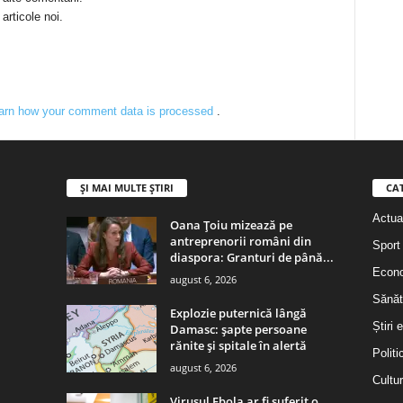
articole noi.
arn how your comment data is processed
.
ȘI MAI MULTE ȘTIRI
CA
Actual
Oana Țoiu mizează pe
antreprenorii români din
Sport
diaspora: Granturi de până...
Econ
august 6, 2026
Sănăt
Explozie puternică lângă
Știri 
Damasc: șapte persoane
rănite și spitale în alertă
Politi
august 6, 2026
Cultu
Virusul Ebola ar fi suferit o