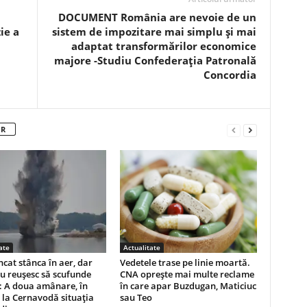
DOCUMENT România are nevoie de un
ie a
sistem de impozitare mai simplu și mai
adaptat transformărilor economice
majore -Studiu Confederația Patronală
Concordia
OR
ate
Actualitate
cat stânca în aer, dar
Vedetele trase pe linie moartă.
u reușesc să scufunde
CNA oprește mai multe reclame
: A doua amânare, în
în care apar Buzdugan, Maticiuc
 la Cernavodă situația
sau Teo