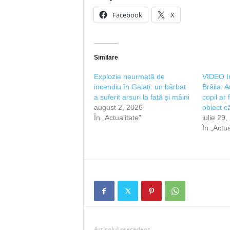
Facebook
X
Similare
Explozie neurmată de
VIDEO In
incendiu în Galați: un bărbat
Brăila: 
a suferit arsuri la față și mâini
copil ar 
august 2, 2026
obiect c
În „Actualitate”
iulie 29
În „Actua
Articolul precedent