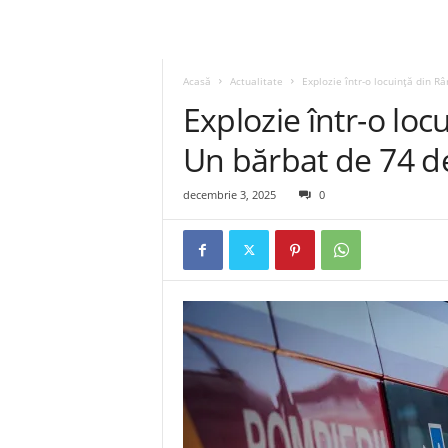
Acasă
Actualitate
Explozie într-o locuință din R
Explozie într-o lo
Un bărbat de 74 de 
decembrie 3, 2025
0