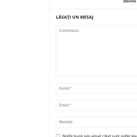
devine 
LĂSAȚI UN MESAJ
Notifică-mă prin email când sunt publicate