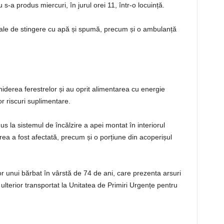
s-a produs miercuri, în jurul orei 11, într-o locuință.
iale de stingere cu apă și spumă, precum și o ambulanță
hiderea ferestrelor și au oprit alimentarea cu energie
or riscuri suplimentare.
us la sistemul de încălzire a apei montat în interiorul
rea a fost afectată, precum și o porțiune din acoperișul
unui bărbat în vârstă de 74 de ani, care prezenta arsuri
st ulterior transportat la Unitatea de Primiri Urgențe pentru