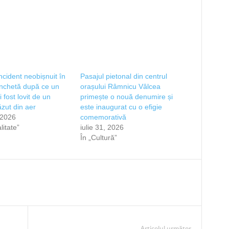
cident neobișnuit în
Pasajul pietonal din centrul
Anchetă după ce un
orașului Râmnicu Vâlcea
fi fost lovit de un
primește o nouă denumire și
ăzut din aer
este inaugurat cu o efigie
, 2026
comemorativă
litate”
iulie 31, 2026
În „Cultură”
Articolul următor