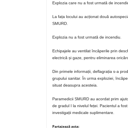
Explozia care nu a fost urmată de incendiu 
La fața locului au acționat două autospec
SMURD.
Explozia nu a fost urmată de incendiu.
Echipajele au ventilat încăperile prin desc
electrică și gaze, pentru eliminarea oricăr
Din primele informații, deflagrația s-a prod
grupului sanitar. În urma exploziei, încăpe
situat deasupra acesteia.
Paramedicii SMURD au acordat prim ajutor 
de gradul I la nivelul feței. Pacientul a fo
investigații medicale suplimentare.
Partajează asta: