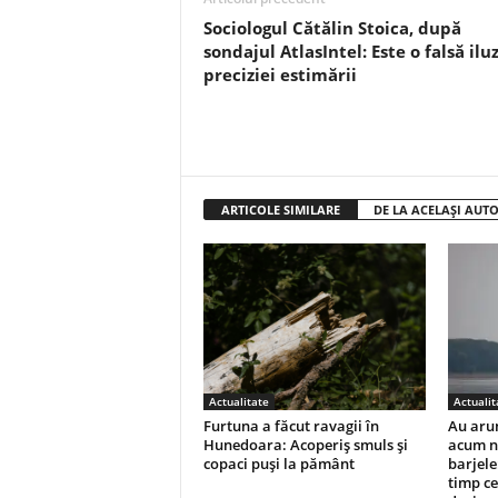
Sociologul Cătălin Stoica, după
sondajul AtlasIntel: Este o falsă iluz
preciziei estimării
ARTICOLE SIMILARE
DE LA ACELAȘI AUT
Actualitate
Actualit
Furtuna a făcut ravagii în
Au arun
Hunedoara: Acoperiș smuls și
acum n
copaci puși la pământ
barjele
timp ce