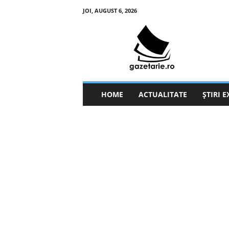
JOI, AUGUST 6, 2026
g
a
z
e
t
a
r
HOME
ACTUALITATE
ȘTIRI 
i
e
.
r
o