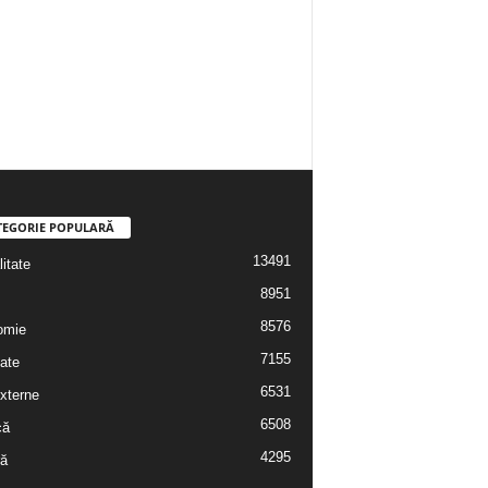
TEGORIE POPULARĂ
13491
itate
8951
8576
omie
7155
ate
6531
externe
6508
că
4295
ră