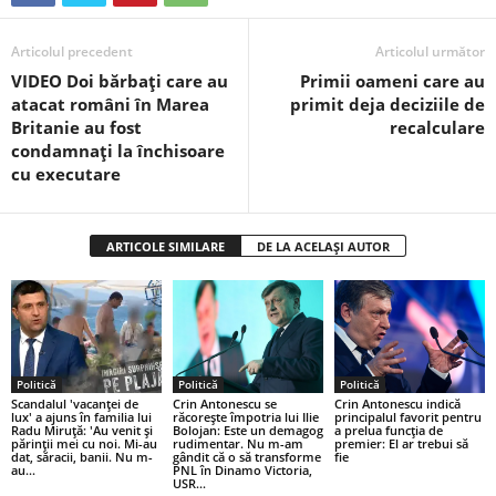
Articolul precedent
Articolul următor
VIDEO Doi bărbați care au
Primii oameni care au
atacat români în Marea
primit deja deciziile de
Britanie au fost
recalculare
condamnați la închisoare
cu executare
ARTICOLE SIMILARE
DE LA ACELAȘI AUTOR
Politică
Politică
Politică
Scandalul 'vacanței de
Crin Antonescu se
Crin Antonescu indică
lux' a ajuns în familia lui
răcorește împotria lui Ilie
principalul favorit pentru
Radu Miruță: 'Au venit și
Bolojan: Este un demagog
a prelua funcția de
părinții mei cu noi. Mi-au
rudimentar. Nu m-am
premier: El ar trebui să
dat, săracii, banii. Nu m-
gândit că o să transforme
fie
au...
PNL în Dinamo Victoria,
USR...