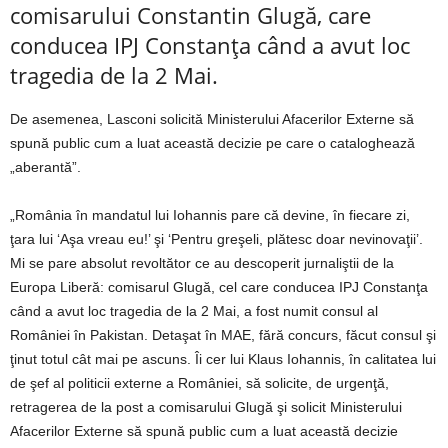
comisarului Constantin Glugă, care
conducea IPJ Constanţa când a avut loc
tragedia de la 2 Mai.
De asemenea, Lasconi solicită Ministerului Afacerilor Externe să
spună public cum a luat această decizie pe care o cataloghează
„aberantă”.
„România în mandatul lui Iohannis pare că devine, în fiecare zi,
ţara lui ‘Aşa vreau eu!’ şi ‘Pentru greşeli, plătesc doar nevinovaţii’.
Mi se pare absolut revoltător ce au descoperit jurnaliştii de la
Europa Liberă: comisarul Glugă, cel care conducea IPJ Constanţa
când a avut loc tragedia de la 2 Mai, a fost numit consul al
României în Pakistan. Detaşat în MAE, fără concurs, făcut consul şi
ţinut totul cât mai pe ascuns. Îi cer lui Klaus Iohannis, în calitatea lui
de şef al politicii externe a României, să solicite, de urgenţă,
retragerea de la post a comisarului Glugă şi solicit Ministerului
Afacerilor Externe să spună public cum a luat această decizie