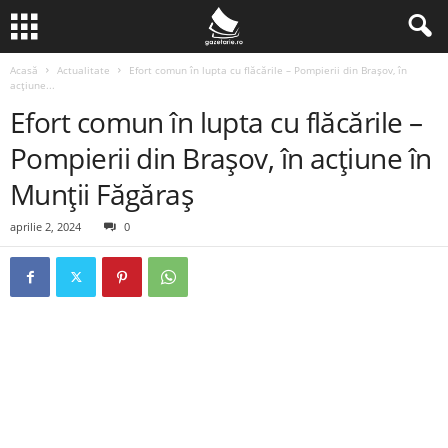
Acasă
Actualitate
Efort comun în lupta cu flăcările – Pompierii din Brașov, în
acțiune...
Efort comun în lupta cu flăcările –
Pompierii din Brașov, în acțiune în
Munții Făgăraș
aprilie 2, 2024
0