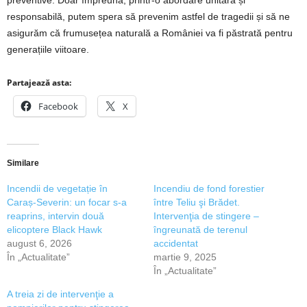
preventive. Doar împreună, printr-o abordare unitară și
responsabilă, putem spera să prevenim astfel de tragedii și să ne
asigurăm că frumusețea naturală a României va fi păstrată pentru
generațiile viitoare.
Partajează asta:
Facebook
X
Similare
Incendii de vegetație în
Incendiu de fond forestier
Caraș-Severin: un focar s-a
între Teliu şi Brădet.
reaprins, intervin două
Intervenţia de stingere –
elicoptere Black Hawk
îngreunată de terenul
august 6, 2026
accidentat
În „Actualitate”
martie 9, 2025
În „Actualitate”
A treia zi de intervenţie a