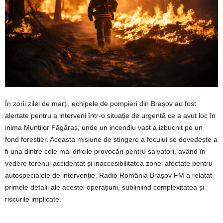
În zorii zilei de marți, echipele de pompieri din Brașov au fost
alertate pentru a interveni într-o situație de urgență ce a avut loc în
inima Munților Făgăraș, unde un incendiu vast a izbucnit pe un
fond forestier. Aceasta misiune de stingere a focului se dovedește a
fi una dintre cele mai dificile provocări pentru salvatori, având în
vedere terenul accidentat și inaccesibilitatea zonei afectate pentru
autospecialele de intervenție. Radio România Brașov FM a relatat
primele detalii ale acestei operațiuni, subliniind complexitatea și
riscurile implicate.