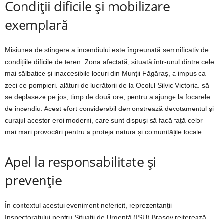
Condiții dificile și mobilizare
exemplară
Misiunea de stingere a incendiului este îngreunată semnificativ de
condițiile dificile de teren. Zona afectată, situată într-unul dintre cele
mai sălbatice și inaccesibile locuri din Munții Făgăraș, a impus ca
zeci de pompieri, alături de lucrătorii de la Ocolul Silvic Victoria, să
se deplaseze pe jos, timp de două ore, pentru a ajunge la focarele
de incendiu. Acest efort considerabil demonstrează devotamentul și
curajul acestor eroi moderni, care sunt dispuși să facă față celor
mai mari provocări pentru a proteja natura și comunitățile locale.
Apel la responsabilitate și
prevenție
În contextul acestui eveniment nefericit, reprezentanții
Inspectoratului pentru Situații de Urgență (ISU) Brașov reiterează