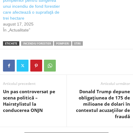
pompierilor pentru stingerea
unui incendiu de fond forestier
care afectează o suprafaţă de
trei hectare
august 17, 2025
În „Actualitate”
ETICHETE
INCENDIU FORESTIER
POMPIERI
STIRI
Articolul precedent
Articolul următor
Un pas controversat pe
Donald Trump depune
scena politică –
obligațiunea de 175 de
Hairstylistul la
milioane de dolari în
conducerea ONJN
contextul acuzațiilor de
fraudă