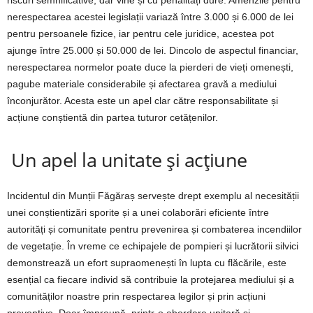
riscuri semnificative, dar vine și cu penalități dure. Amenzile pentru
nerespectarea acestei legislații variază între 3.000 și 6.000 de lei
pentru persoanele fizice, iar pentru cele juridice, acestea pot
ajunge între 25.000 și 50.000 de lei. Dincolo de aspectul financiar,
nerespectarea normelor poate duce la pierderi de vieți omenești,
pagube materiale considerabile și afectarea gravă a mediului
înconjurător. Acesta este un apel clar către responsabilitate și
acțiune conștientă din partea tuturor cetățenilor.
Un apel la unitate și acțiune
Incidentul din Munții Făgăraș servește drept exemplu al necesității
unei conștientizări sporite și a unei colaborări eficiente între
autorități și comunitate pentru prevenirea și combaterea incendiilor
de vegetație. În vreme ce echipajele de pompieri și lucrătorii silvici
demonstrează un efort supraomenești în lupta cu flăcările, este
esențial ca fiecare individ să contribuie la protejarea mediului și a
comunităților noastre prin respectarea legilor și prin acțiuni