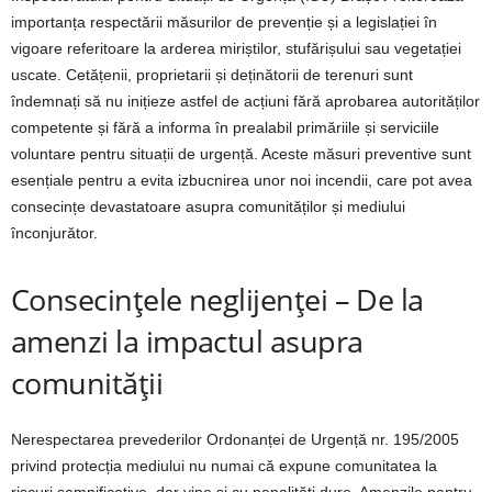
importanța respectării măsurilor de prevenție și a legislației în
vigoare referitoare la arderea miriștilor, stufărișului sau vegetației
uscate. Cetățenii, proprietarii și deținătorii de terenuri sunt
îndemnați să nu inițieze astfel de acțiuni fără aprobarea autorităților
competente și fără a informa în prealabil primăriile și serviciile
voluntare pentru situații de urgență. Aceste măsuri preventive sunt
esențiale pentru a evita izbucnirea unor noi incendii, care pot avea
consecințe devastatoare asupra comunităților și mediului
înconjurător.
Consecințele neglijenței – De la
amenzi la impactul asupra
comunității
Nerespectarea prevederilor Ordonanței de Urgență nr. 195/2005
privind protecția mediului nu numai că expune comunitatea la