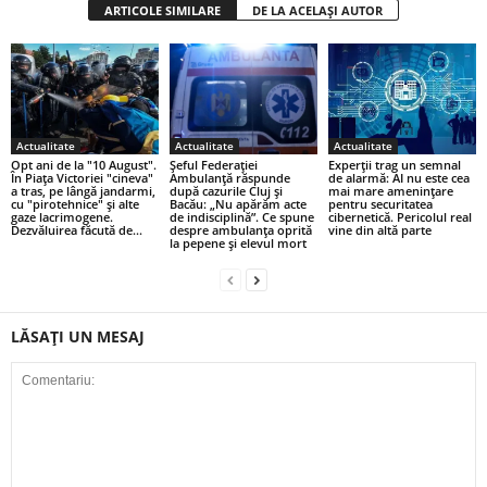
ARTICOLE SIMILARE
DE LA ACELAȘI AUTOR
Actualitate
Actualitate
Actualitate
Opt ani de la "10 August".
Șeful Federației
Experții trag un semnal
În Piața Victoriei "cineva"
Ambulanță răspunde
de alarmă: AI nu este cea
a tras, pe lângă jandarmi,
după cazurile Cluj și
mai mare amenințare
cu "pirotehnice" și alte
Bacău: „Nu apărăm acte
pentru securitatea
gaze lacrimogene.
de indisciplină”. Ce spune
cibernetică. Pericolul real
Dezvăluirea făcută de...
despre ambulanța oprită
vine din altă parte
la pepene și elevul mort
LĂSAȚI UN MESAJ