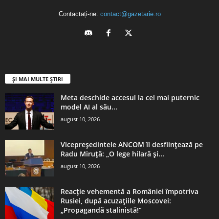
Contactați-ne:
contact@gazetarie.ro
ȘI MAI MULTE ȘTIRI
Meta deschide accesul la cel mai puternic
model AI al său...
august 10, 2026
Vicepreședintele ANCOM îl desființează pe
Radu Miruță: „O lege hilară și...
august 10, 2026
Reacție vehementă a României împotriva
Rusiei, după acuzațiile Moscovei:
„Propagandă stalinistă!”