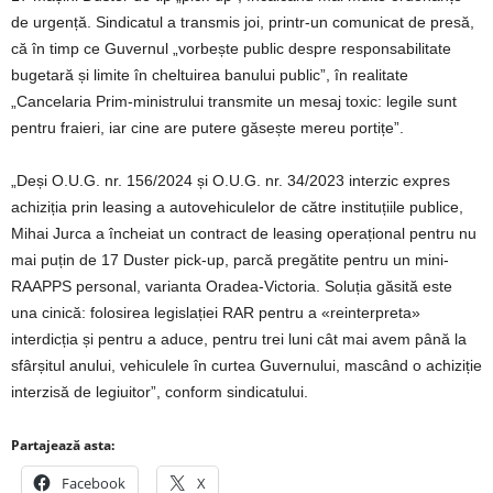
de urgență. Sindicatul a transmis joi, printr-un comunicat de presă,
că în timp ce Guvernul „vorbește public despre responsabilitate
bugetară și limite în cheltuirea banului public”, în realitate
„Cancelaria Prim-ministrului transmite un mesaj toxic: legile sunt
pentru fraieri, iar cine are putere găsește mereu portițe”.
„Deși O.U.G. nr. 156/2024 și O.U.G. nr. 34/2023 interzic expres
achiziția prin leasing a autovehiculelor de către instituțiile publice,
Mihai Jurca a încheiat un contract de leasing operațional pentru nu
mai puțin de 17 Duster pick-up, parcă pregătite pentru un mini-
RAAPPS personal, varianta Oradea-Victoria. Soluția găsită este
una cinică: folosirea legislației RAR pentru a «reinterpreta»
interdicția și pentru a aduce, pentru trei luni cât mai avem până la
sfârșitul anului, vehiculele în curtea Guvernului, mascând o achiziție
interzisă de legiuitor”, conform sindicatului.
Partajează asta:
Facebook
X