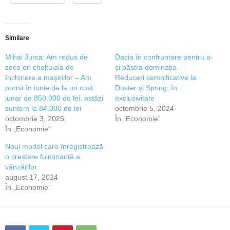
Similare
Mihai Jurca: Am redus de
Dacia în confruntare pentru a-
zece ori cheltuiala de
și păstra dominația –
închiriere a maşinilor – Am
Reduceri semnificative la
pornit în iunie de la un cost
Duster și Spring, în
lunar de 850.000 de lei, astăzi
exclusivitate
suntem la 84.000 de lei
octombrie 5, 2024
octombrie 3, 2025
În „Economie”
În „Economie”
Noul model care înregistrează
o creștere fulminantă a
vânzărilor
august 17, 2024
În „Economie”