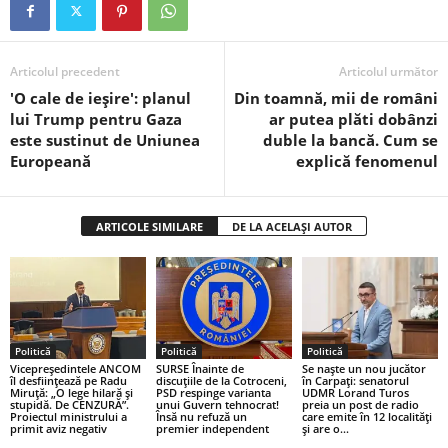
Articolul precedent
Articolul următor
'O cale de ieșire': planul
Din toamnă, mii de români
lui Trump pentru Gaza
ar putea plăti dobânzi
este sustinut de Uniunea
duble la bancă. Cum se
Europeană
explică fenomenul
ARTICOLE SIMILARE
DE LA ACELAȘI AUTOR
Politică
Politică
Politică
Vicepreședintele ANCOM
SURSE Înainte de
Se naște un nou jucător
îl desființează pe Radu
discuțiile de la Cotroceni,
în Carpați: senatorul
Miruță: „O lege hilară și
PSD respinge varianta
UDMR Lorand Turos
stupidă. De CENZURĂ”.
unui Guvern tehnocrat!
preia un post de radio
Proiectul ministrului a
Însă nu refuză un
care emite în 12 localități
primit aviz negativ
premier independent
și are o...