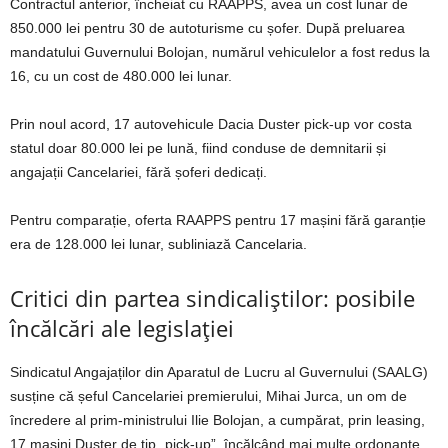
Contractul anterior, încheiat cu RAAPPS, avea un cost lunar de
850.000 lei pentru 30 de autoturisme cu șofer. După preluarea
mandatului Guvernului Bolojan, numărul vehiculelor a fost redus la
16, cu un cost de 480.000 lei lunar.
Prin noul acord, 17 autovehicule Dacia Duster pick-up vor costa
statul doar 80.000 lei pe lună, fiind conduse de demnitarii și
angajații Cancelariei, fără șoferi dedicați.
Pentru comparație, oferta RAAPPS pentru 17 mașini fără garanție
era de 128.000 lei lunar, subliniază Cancelaria.
Critici din partea sindicaliștilor: posibile
încălcări ale legislației
Sindicatul Angajaților din Aparatul de Lucru al Guvernului (SAALG)
susține că șeful Cancelariei premierului, Mihai Jurca, un om de
încredere al prim-ministrului Ilie Bolojan, a cumpărat, prin leasing,
17 mașini Duster de tip „pick-up”, încălcând mai multe ordonanțe