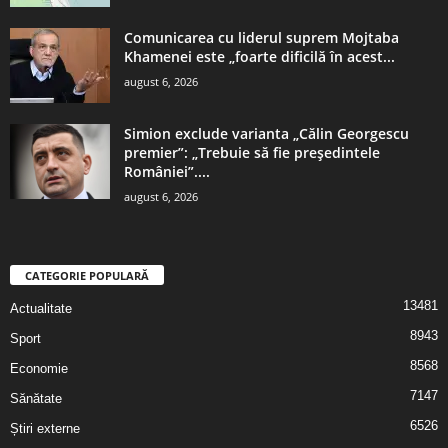
Comunicarea cu liderul suprem Mojtaba
Khamenei este „foarte dificilă în acest...
august 6, 2026
Simion exclude varianta „Călin Georgescu
premier”: „Trebuie să fie președintele
României”....
august 6, 2026
CATEGORIE POPULARĂ
13481
Actualitate
8943
Sport
8568
Economie
7147
Sănătate
6526
Știri externe