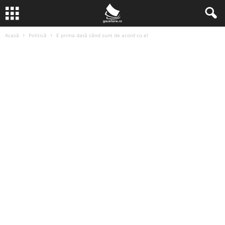
Acasă
Politică
E prima dată când sunt de acord cu el