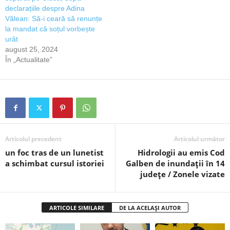
declarațiile despre Adina
Vălean: Să-i ceară să renunțe
la mandat că soțul vorbește
urât
august 25, 2024
În „Actualitate”
Articolul precedent
Articolul următor
un foc tras de un lunetist
Hidrologii au emis Cod
a schimbat cursul istoriei
Galben de inundații în 14
județe / Zonele vizate
ARTICOLE SIMILARE
DE LA ACELAȘI AUTOR