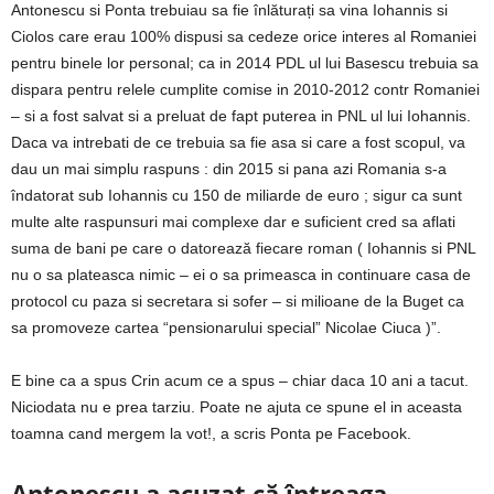
Antonescu si Ponta trebuiau sa fie înlăturați sa vina Iohannis si
Ciolos care erau 100% dispusi sa cedeze orice interes al Romaniei
pentru binele lor personal; ca in 2014 PDL ul lui Basescu trebuia sa
dispara pentru relele cumplite comise in 2010-2012 contr Romaniei
– si a fost salvat si a preluat de fapt puterea in PNL ul lui Iohannis.
Daca va intrebati de ce trebuia sa fie asa si care a fost scopul, va
dau un mai simplu raspuns : din 2015 si pana azi Romania s-a
îndatorat sub Iohannis cu 150 de miliarde de euro ; sigur ca sunt
multe alte raspunsuri mai complexe dar e suficient cred sa aflati
suma de bani pe care o datorează fiecare roman ( Iohannis si PNL
nu o sa plateasca nimic – ei o sa primeasca in continuare casa de
protocol cu paza si secretara si sofer – si milioane de la Buget ca
sa promoveze cartea “pensionarului special” Nicolae Ciuca )”.
E bine ca a spus Crin acum ce a spus – chiar daca 10 ani a tacut.
Niciodata nu e prea tarziu. Poate ne ajuta ce spune el in aceasta
toamna cand mergem la vot!, a scris Ponta pe Facebook.
Antonescu a acuzat că întreaga