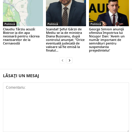
Politică
Politică
Politică
Claudiu Târziu acuză:
Scandal! Şeful Gărzii de
George Simion anunță
Bistroe ia din apa
Mediu se ia de ministra
ofensiva împotriva lui
necesară pentru răcirea
Diana Buzoianu, după
Nicușor Dan: 'Avem un
reactoarelor de la
controlul anunțat: "Orice
număr important de
Cernavodă
eventuală judecată de
semnături pentru
valoare să fie emisă la
suspendarea
finalul...
președintelui'
LĂSAȚI UN MESAJ