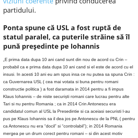
viziuni coerente
privind conducerea
partidului.
Ponta spune că USL a fost ruptă de
statul paralel, ca puterile străine să îl
pună președinte pe Iohannis
„E prima data dupa 10 ani cand sunt din nou de acord cu Crin –
probabil ca e prima data dupa 10 ani cand si el este de acord cu el
insusi. In acesti 10 ani eu am spus insa ce nu putea sa spuna Crin :
ca Guvernarea USL ( cea mai votata si buna pentru romani
constructie politica ) a fost daramata in 2014 pentru a fi impus
Klaus Iohannis – de niste securiști romani care lucrau pentru alte
Tari si nu pentru Romania ; ca in 2014 Crin Antonescu era
candidatul comun al USL la Presedintie si ca aceiasi securisti l-au
pus pe Klaus Iohannis sa il dea jos pe Antonescu de la PNL ( pentru
ca Antonescu nu era “docil” si “controlabil”); in 2014 Romania
mergea pe un drum corect pentru romani – si din acest motiv