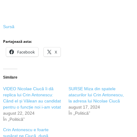
Sursă
Partajează asta:
Facebook
X
Similare
VIDEO Nicolae Ciucă îi dă
SURSE Miza din spatele
replica lui Crin Antonescu:
atacurilor lui Crin Antonescu,
Când el și Vălean au candidat
la adresa lui Nicolae Ciucă
pentru o funcție noi i-am votat
august 17, 2024
august 22, 2024
În „Politică”
În „Politică”
Crin Antonescu e foarte
supărat pe Ciucă, după