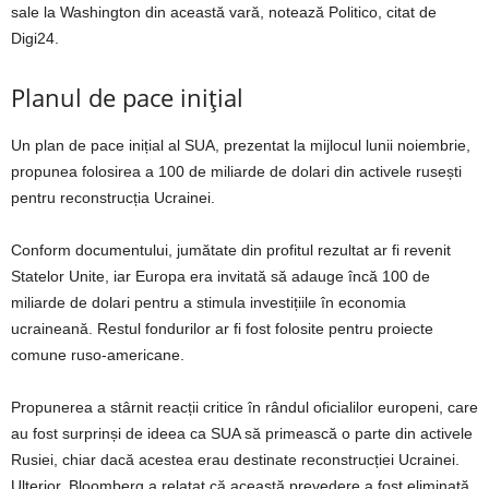
sale la Washington din această vară, notează Politico, citat de
Digi24.
Planul de pace inițial
Un plan de pace inițial al SUA, prezentat la mijlocul lunii noiembrie,
propunea folosirea a 100 de miliarde de dolari din activele rusești
pentru reconstrucția Ucrainei.
Conform documentului, jumătate din profitul rezultat ar fi revenit
Statelor Unite, iar Europa era invitată să adauge încă 100 de
miliarde de dolari pentru a stimula investițiile în economia
ucraineană. Restul fondurilor ar fi fost folosite pentru proiecte
comune ruso-americane.
Propunerea a stârnit reacții critice în rândul oficialilor europeni, care
au fost surprinși de ideea ca SUA să primească o parte din activele
Rusiei, chiar dacă acestea erau destinate reconstrucției Ucrainei.
Ulterior, Bloomberg a relatat că această prevedere a fost eliminată