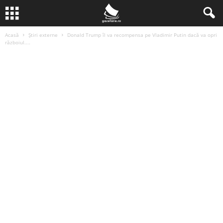
Acasă
Știri externe
Donald Trump îl va recompensa pe Vladimir Putin dacă va opri
războiul....