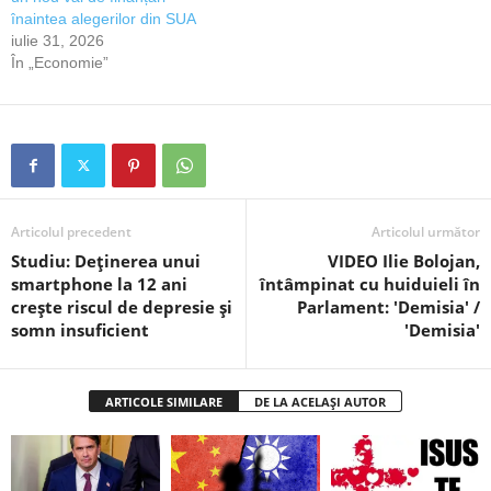
înaintea alegerilor din SUA
iulie 31, 2026
În „Economie”
Articolul precedent
Articolul următor
Studiu: Deţinerea unui
VIDEO Ilie Bolojan,
smartphone la 12 ani
întâmpinat cu huiduieli în
crește riscul de depresie și
Parlament: 'Demisia' /
somn insuficient
'Demisia'
ARTICOLE SIMILARE
DE LA ACELAȘI AUTOR