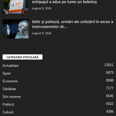
echipajul a adus pe lume un bebeluș
august 8, 2026
Delir și psihoză, urmări ale utilizării în exces a
instrumentelor AI:...
august 8, 2026
CATEGORIE POPULARĂ
13521
Actualitate
8973
Sport
8598
Economie
7177
Sănătate
6545
Știri externe
6522
Politică
4306
Cultură