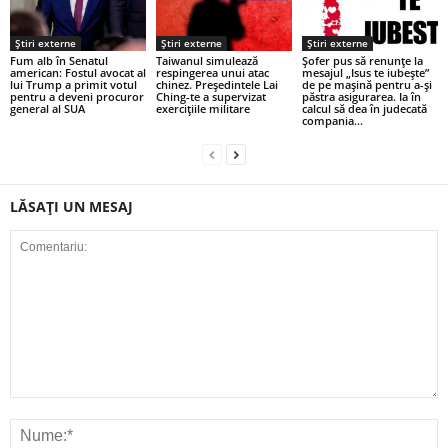
Știri externe
Știri externe
Știri externe
Fum alb în Senatul
Taiwanul simulează
Șofer pus să renunțe la
american: Fostul avocat al
respingerea unui atac
mesajul „Isus te iubește”
lui Trump a primit votul
chinez. Președintele Lai
de pe mașină pentru a-și
pentru a deveni procuror
Ching-te a supervizat
păstra asigurarea. Ia în
general al SUA
exercițiile militare
calcul să dea în judecată
compania...
LĂSAȚI UN MESAJ