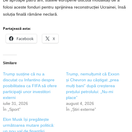
De aproape patru ani, statele europene discută modalități de a
folosi aceste fonduri pentru sprijinirea reconstrucției Ucrainei, însă
soluția finală rămâne neclară.
Partajează asta:
Facebook
X
Similare
Trump susține că nu a
Trump, nemulțumit că Exxon
discutat cu Infantino despre
și Chevron au câștigat „prea
posibilitatea ca FIFA să ofere
mulți bani” după creșterea
participaţii unor investitori
prețului petrolului: „Nu-mi
externi
place”
iulie 31, 2026
august 4, 2026
În „Sport”
În „Știri externe”
Elon Musk își pregătește
următoarea mutare politică:
un nou val de finanțări