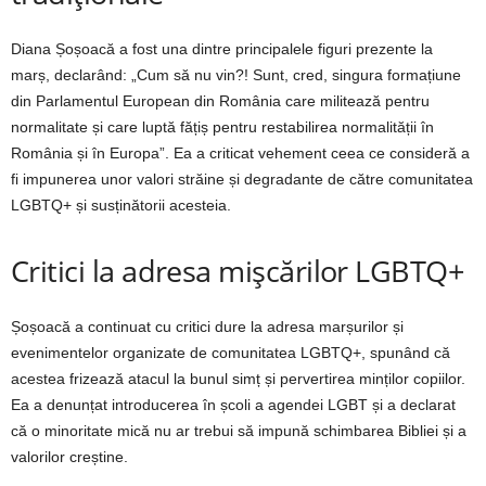
Diana Șoșoacă a fost una dintre principalele figuri prezente la
marș, declarând: „Cum să nu vin?! Sunt, cred, singura formațiune
din Parlamentul European din România care militează pentru
normalitate și care luptă fățiș pentru restabilirea normalității în
România și în Europa”. Ea a criticat vehement ceea ce consideră a
fi impunerea unor valori străine și degradante de către comunitatea
LGBTQ+ și susținătorii acesteia.
Critici la adresa mișcărilor LGBTQ+
Șoșoacă a continuat cu critici dure la adresa marșurilor și
evenimentelor organizate de comunitatea LGBTQ+, spunând că
acestea frizează atacul la bunul simț și pervertirea minților copiilor.
Ea a denunțat introducerea în școli a agendei LGBT și a declarat
că o minoritate mică nu ar trebui să impună schimbarea Bibliei și a
valorilor creștine.