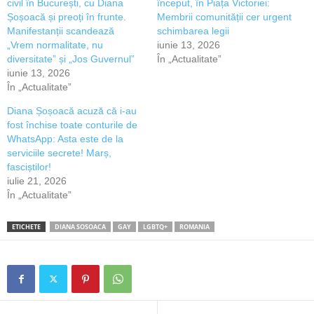
civil în București, cu Diana
început, în Piața Victoriei:
Șoșoacă și preoți în frunte.
Membrii comunității cer urgent
Manifestanții scandează
schimbarea legii
„Vrem normalitate, nu
iunie 13, 2026
diversitate” și „Jos Guvernul”
În „Actualitate”
iunie 13, 2026
În „Actualitate”
Diana Șoșoacă acuză că i-au
fost închise toate conturile de
WhatsApp: Asta este de la
serviciile secrete! Marș,
fasciștilor!
iulie 21, 2026
În „Actualitate”
ETICHETE
DIANA SOSOACA
GAY
LGBTQ+
ROMANIA