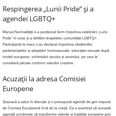
Respingerea „Lunii Pride” și a
agendei LGBTQ+
Marșul Normalității s-a poziționat ferm împotriva celebrării „Lunii
Pride” în iunie și a defilării drapelelor comunității LGBTQ+.
Participanții la marș s-au declarat împotriva căsătoriilor,
parteneriatelor și adopțiilor homosexuale, educației sexuale după
model european, schimbării sexului și avortului, pe care le
consideră păcate conform valorilor creștine.
Acuzații la adresa Comisiei
Europene
Șoșoacă a adus în discuție și o presupusă agendă de gen impusă
de Comisia Europeană încă de la creșă. Ea a avertizat că această
agendă urmărește să transforme valorile și tradițiile europene prin