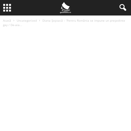
Acasă
Uncategorized
Diana Șoșoacă – ‘Pentru România se impune un președinte
gay / De-aia...