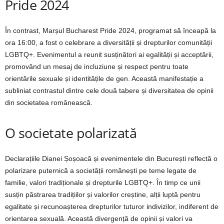
Pride 2024
În contrast, Marșul Bucharest Pride 2024, programat să înceapă la
ora 16:00, a fost o celebrare a diversității și drepturilor comunității
LGBTQ+. Evenimentul a reunit susținători ai egalității și acceptării,
promovând un mesaj de incluziune și respect pentru toate
orientările sexuale și identitățile de gen. Această manifestație a
subliniat contrastul dintre cele două tabere și diversitatea de opinii
din societatea românească.
O societate polarizată
Declarațiile Dianei Șoșoacă și evenimentele din București reflectă o
polarizare puternică a societății românești pe teme legate de
familie, valori tradiționale și drepturile LGBTQ+. În timp ce unii
susțin păstrarea tradițiilor și valorilor creștine, alții luptă pentru
egalitate și recunoașterea drepturilor tuturor indivizilor, indiferent de
orientarea sexuală. Această divergență de opinii și valori va