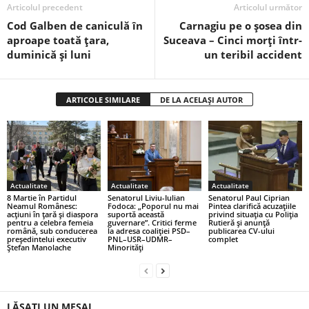
Articolul precedent
Articolul următor
Cod Galben de caniculă în
Carnagiu pe o șosea din
aproape toată țara,
Suceava – Cinci morți într-
duminică și luni
un teribil accident
ARTICOLE SIMILARE
DE LA ACELAȘI AUTOR
Actualitate
Actualitate
Actualitate
8 Martie în Partidul
Senatorul Liviu-Iulian
Senatorul Paul Ciprian
Neamul Românesc:
Fodoca: „Poporul nu mai
Pintea clarifică acuzațiile
acțiuni în țară și diaspora
suportă această
privind situația cu Poliția
pentru a celebra femeia
guvernare”. Critici ferme
Rutieră și anunță
română, sub conducerea
la adresa coaliției PSD–
publicarea CV-ului
președintelui executiv
PNL–USR–UDMR–
complet
Ștefan Manolache
Minorități
LĂSAȚI UN MESAJ