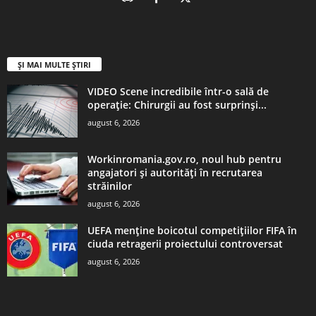
ȘI MAI MULTE ȘTIRI
VIDEO Scene incredibile într-o sală de
operație: Chirurgii au fost surprinși...
august 6, 2026
Workinromania.gov.ro, noul hub pentru
angajatori și autorități în recrutarea
străinilor
august 6, 2026
UEFA menține boicotul competițiilor FIFA în
ciuda retragerii proiectului controversat
august 6, 2026