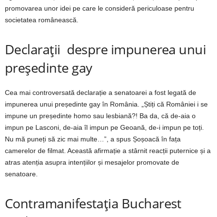
promovarea unor idei pe care le consideră periculoase pentru
societatea românească.
Declarații
despre impunerea unui
președinte gay
Cea mai controversată declarație a senatoarei a fost legată de
impunerea unui președinte gay în România. „Știți că României i se
impune un președinte homo sau lesbiană?! Ba da, că de-aia o
impun pe Lasconi, de-aia îl impun pe Geoană, de-i impun pe toți.
Nu mă puneți să zic mai multe…”, a spus Șoșoacă în fața
camerelor de filmat. Această afirmație a stârnit reacții puternice și a
atras atenția asupra intențiilor și mesajelor promovate de
senatoare.
Contramanifestația Bucharest