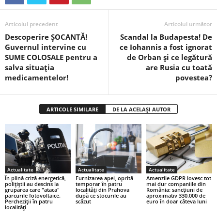
Articolul precedent
Articolul următor
Descoperire ȘOCANTĂ!
Scandal la Budapesta! De
Guvernul intervine cu
ce Iohannis a fost ignorat
SUME COLOSALE pentru a
de Orban și ce legătură
salva situația
are Rusia cu toată
medicamentelor!
povestea?
ARTICOLE SIMILARE
DE LA ACELAȘI AUTOR
Actualitate
Actualitate
Actualitate
În plină criză energetică,
Furnizarea apei, oprită
Amenzile GDPR lovesc tot
polițiștii au descins la
temporar în patru
mai dur companiile din
gruparea care "ataca"
localităţi din Prahova
România: sancțiuni de
parcurile fotovoltaice.
după ce stocurile au
aproximativ 330.000 de
Percheziții în patru
scăzut
euro în doar câteva luni
localități