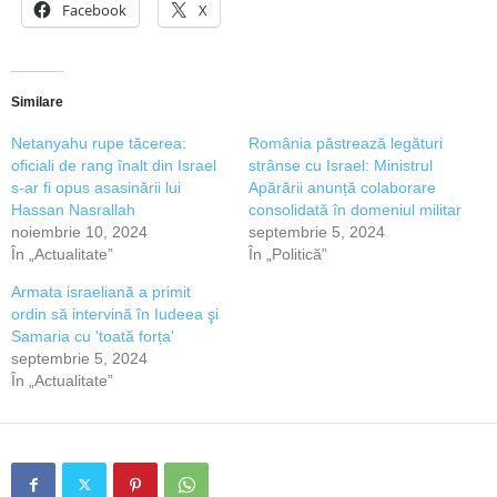
Facebook
X
Similare
Netanyahu rupe tăcerea:
România păstrează legături
oficiali de rang înalt din Israel
strânse cu Israel: Ministrul
s-ar fi opus asasinării lui
Apărării anunță colaborare
Hassan Nasrallah
consolidată în domeniul militar
noiembrie 10, 2024
septembrie 5, 2024
În „Actualitate”
În „Politică”
Armata israeliană a primit
ordin să intervină în Iudeea şi
Samaria cu 'toată forța'
septembrie 5, 2024
În „Actualitate”