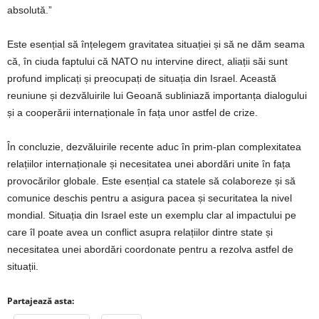
absolută.”
Este esențial să înțelegem gravitatea situației și să ne dăm seama
că, în ciuda faptului că NATO nu intervine direct, aliații săi sunt
profund implicați și preocupați de situația din Israel. Această
reuniune și dezvăluirile lui Geoană subliniază importanța dialogului
și a cooperării internaționale în fața unor astfel de crize.
În concluzie, dezvăluirile recente aduc în prim-plan complexitatea
relațiilor internaționale și necesitatea unei abordări unite în fața
provocărilor globale. Este esențial ca statele să colaboreze și să
comunice deschis pentru a asigura pacea și securitatea la nivel
mondial. Situația din Israel este un exemplu clar al impactului pe
care îl poate avea un conflict asupra relațiilor dintre state și
necesitatea unei abordări coordonate pentru a rezolva astfel de
situații.
Partajează asta: