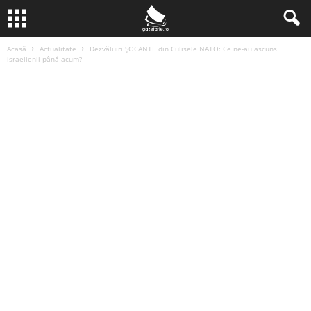
Acasă
Actualitate
Dezvăluiri ȘOCANTE din Culisele NATO: Ce ne-au ascuns
israelienii până acum?