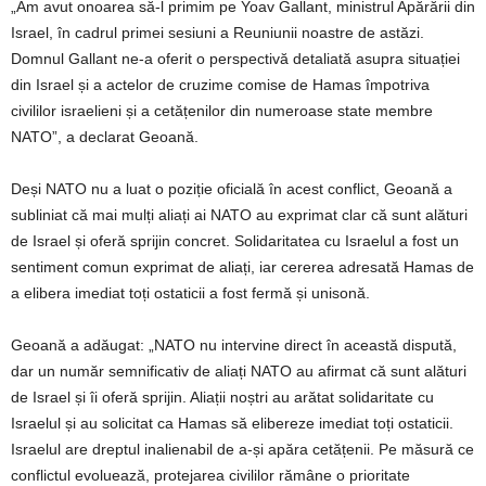
„Am avut onoarea să-l primim pe Yoav Gallant, ministrul Apărării din
Israel, în cadrul primei sesiuni a Reuniunii noastre de astăzi.
Domnul Gallant ne-a oferit o perspectivă detaliată asupra situației
din Israel și a actelor de cruzime comise de Hamas împotriva
civililor israelieni și a cetățenilor din numeroase state membre
NATO”, a declarat Geoană.
Deși NATO nu a luat o poziție oficială în acest conflict, Geoană a
subliniat că mai mulți aliați ai NATO au exprimat clar că sunt alături
de Israel și oferă sprijin concret. Solidaritatea cu Israelul a fost un
sentiment comun exprimat de aliați, iar cererea adresată Hamas de
a elibera imediat toți ostaticii a fost fermă și unisonă.
Geoană a adăugat: „NATO nu intervine direct în această dispută,
dar un număr semnificativ de aliați NATO au afirmat că sunt alături
de Israel și îi oferă sprijin. Aliații noștri au arătat solidaritate cu
Israelul și au solicitat ca Hamas să elibereze imediat toți ostaticii.
Israelul are dreptul inalienabil de a-și apăra cetățenii. Pe măsură ce
conflictul evoluează, protejarea civililor rămâne o prioritate