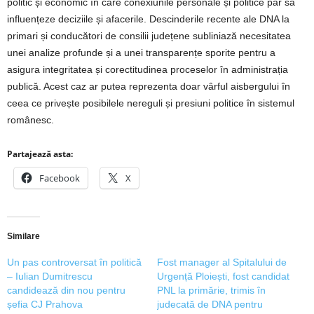
politic și economic în care conexiunile personale și politice par să
influențeze deciziile și afacerile. Descinderile recente ale DNA la
primari și conducători de consilii județene subliniază necesitatea
unei analize profunde și a unei transparențe sporite pentru a
asigura integritatea și corectitudinea proceselor în administrația
publică. Acest caz ar putea reprezenta doar vârful aisbergului în
ceea ce privește posibilele nereguli și presiuni politice în sistemul
românesc.
Partajează asta:
Facebook
X
Similare
Un pas controversat în politică
Fost manager al Spitalului de
– Iulian Dumitrescu
Urgență Ploiești, fost candidat
candidează din nou pentru
PNL la primărie, trimis în
șefia CJ Prahova
judecată de DNA pentru