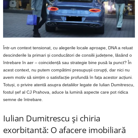
Într-un context tensionat, cu alegerile locale aproape, DNA a reluat
descinderile la primari și conducători de consilii județene, lăsând o
întrebare în aer – coincidență sau strategie bine pusă la punct? În
acest context, nu putem compătimi presupușii corupți, dar nici nu
avem motiv să simțim o satisfacție profundă în fața acestor acțiuni.
Totuși, o privire atentă asupra detaliilor legate de Iulian Dumitrescu,
fostul șef al CJ Prahova, aduce la lumină aspecte care pot ridica
semne de întrebare.
Iulian Dumitrescu și chiria
exorbitantă: O afacere imobiliară