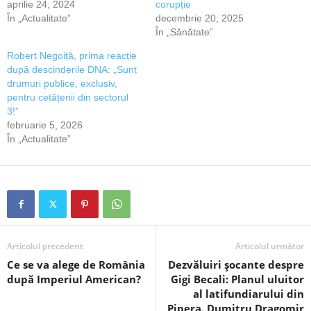
aprilie 24, 2024
corupție
În „Actualitate”
decembrie 20, 2025
În „Sănătate”
Robert Negoiță, prima reacție
după descinderile DNA: „Sunt
drumuri publice, exclusiv,
pentru cetățenii din sectorul
3!”
februarie 5, 2026
În „Actualitate”
Articolul precedent
Articolul următor
Ce se va alege de România
Dezvăluiri șocante despre
după Imperiul American?
Gigi Becali: Planul uluitor
al latifundiarului din
Pipera. Dumitru Dragomir