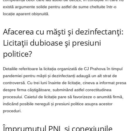
există argumente solide pentru astfel de sume cheltuite într-o
locație aparent obișnuită.
Afacerea cu măști și dezinfectanți:
Licitații dubioase și presiuni
politice?
Detaliile referitoare la licitația organizată de CJ Prahova în timpul
pandemiei pentru măști și dezinfectanți adaugă un alt strat de
controversă. Cu trei luni înainte de licitație, cineva a informat presa
despre firma câștigătoare, subminând astfel corectitudinea
procesului. Caietul de licitație pare să favorizeze o anumită firmă,
indicând posibile nereguli și presiuni politice asupra acestor
proceduri.
Împrumutul PNL și conexiunile