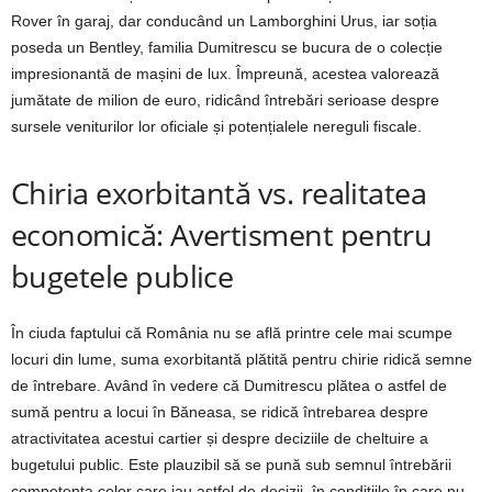
Rover în garaj, dar conducând un Lamborghini Urus, iar soția
poseda un Bentley, familia Dumitrescu se bucura de o colecție
impresionantă de mașini de lux. Împreună, acestea valorează
jumătate de milion de euro, ridicând întrebări serioase despre
sursele veniturilor lor oficiale și potențialele nereguli fiscale.
Chiria exorbitantă vs. realitatea
economică: Avertisment pentru
bugetele publice
În ciuda faptului că România nu se află printre cele mai scumpe
locuri din lume, suma exorbitantă plătită pentru chirie ridică semne
de întrebare. Având în vedere că Dumitrescu plătea o astfel de
sumă pentru a locui în Băneasa, se ridică întrebarea despre
atractivitatea acestui cartier și despre deciziile de cheltuire a
bugetului public. Este plauzibil să se pună sub semnul întrebării
competența celor care iau astfel de decizii, în condițiile în care nu