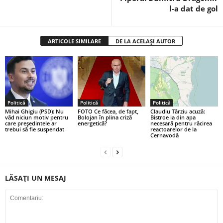
l-a dat de gol
ARTICOLE SIMILARE
DE LA ACELAȘI AUTOR
Politică
Politică
Politică
Mihai Ghigiu (PSD): Nu
FOTO Ce făcea, de fapt,
Claudiu Târziu acuză:
văd niciun motiv pentru
Bolojan în plina criză
Bistroe ia din apa
care preşedintele ar
energetică?
necesară pentru răcirea
trebui să fie suspendat
reactoarelor de la
Cernavodă
LĂSAȚI UN MESAJ