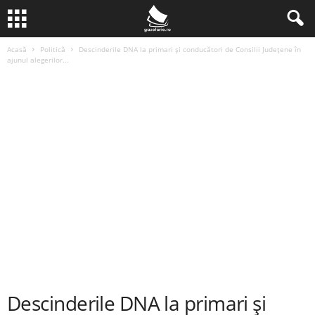
Acasă
Politică
Descinderile DNA la primari și conducători de Consilii Județene în
ajunul alegerilor...
Descinderile DNA la primari și