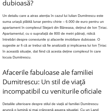
dubioasă?
Un detaliu care a atras atenția în cazul lui Iulian Dumitrescu este
suma uriașă plătită lunar pentru chirie – 6.000 de euro pentru un
apartament în complexul Stejarii din Băneasa, deținut de Ion Țiriac.
Apartamentul, cu o suprafață de 800 de metri pătrați, ridică
întrebări despre conexiunile și afacerile imobiliare dubioase. O
sugestie ar fi că ar trebui să fie analizată și implicarea lui Ion Țiriac
în această situație, dat fiind că acesta deține complexul în care
locuia Dumitrescu.
Afacerile fabuloase ale familiei
Dumitrescu: Un stil de viață
incompatibil cu veniturile oficiale
Detaliile ulterioare despre stilul de viață al familiei Dumitrescu
aruncă o lumină și mai crâncenă asupra situației. Cu un Land