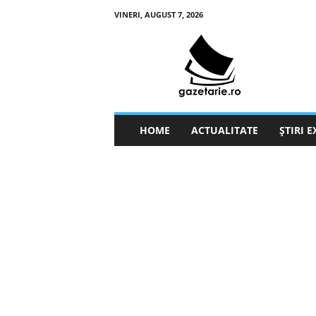
VINERI, AUGUST 7, 2026
g
a
z
e
t
a
r
HOME
ACTUALITATE
ȘTIRI 
i
e
.
r
o