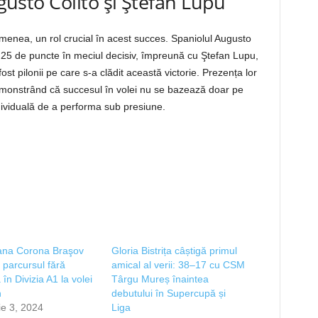
ugusto Colito și Ştefan Lupu
menea, un rol crucial în acest succes. Spaniolul Augusto
e 25 de puncte în meciul decisiv, împreună cu Ştefan Lupu,
t pilonii pe care s-a clădit această victorie. Prezența lor
emonstrând că succesul în volei nu se bazează doar pe
individuală de a performa sub presiune.
na Corona Braşov
Gloria Bistrița câștigă primul
 parcursul fără
amical al verii: 38–17 cu CSM
în Divizia A1 la volei
Târgu Mureș înaintea
n
debutului în Supercupă și
e 3, 2024
Liga