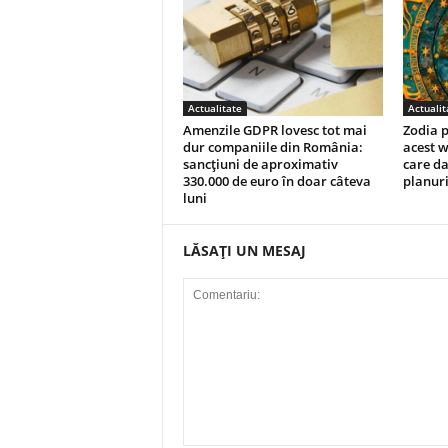
Actualitate
Actualit
Amenzile GDPR lovesc tot mai
Zodia p
dur companiile din România:
acest w
sancțiuni de aproximativ
care da
330.000 de euro în doar câteva
planuri
luni
LĂSAȚI UN MESAJ