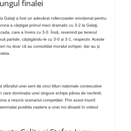
ungul finalei
 Galaţi a fost un adevărat rollercoaster emoțional pentru
rona a câștigat primul meci dramatic cu 3-2 la Galaţi,
cada, care a învins cu 3-0. Însă, revenind pe terenul
ă partide, câștigându-le cu 3-0 și 3-1, respectiv. Aceste
rteri nu doar că au consolidat moralul echipei, dar au și
steia.
fârșitul unei serii de cinci titluri naționale consecutive
în care dominația unei singure echipe părea de neclintit,
a a rescris scenariul competiției. Prin acest triumf,
semnalat posibila naștere a unei noi dinastii în voleiul