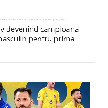
ampioană națională la volei masculin pentru prima dată
v devenind campioană
 masculin pentru prima