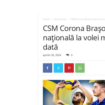
Acasă
Actualitate
CSM Corona Braşov devenind c
CSM Corona Braşo
națională la volei
dată
aprilie 30, 2024
0