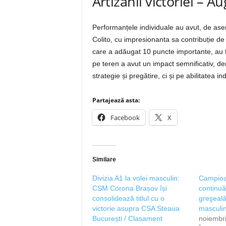
Artizanii victoriei – A
Performanțele individuale au avut, de ase
Colito, cu impresionanta sa contribuție d
care a adăugat 10 puncte importante, au fos
pe teren a avut un impact semnificativ, d
strategie și pregătire, ci și pe abilitatea 
Partajează asta:
Facebook
X
Similare
Divizia A1 la volei masculin:
Campioa
CSM Corona Brașov își
continuă
consolidează titlul cu o
greşeală 
victorie asupra CSA Steaua
masculi
București / Clasament
noiembri