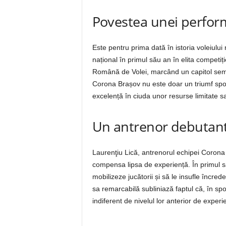
Povestea unei perform
Este pentru prima dată în istoria voleiulu
național în primul său an în elita competiț
Română de Volei, marcând un capitol semni
Corona Brașov nu este doar un triumf sporti
excelență în ciuda unor resurse limitate s
Un antrenor debutant 
Laurenţiu Lică, antrenorul echipei Corona
compensa lipsa de experiență. În primul său
mobilizeze jucătorii și să le insufle încr
sa remarcabilă subliniază faptul că, în spor
indiferent de nivelul lor anterior de experi