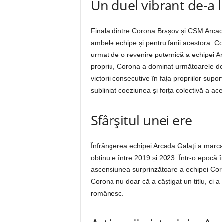
Un duel vibrant de-a l
Finala dintre Corona Brașov și CSM Arcada
ambele echipe și pentru fanii acestora. Co
urmat de o revenire puternică a echipei Ar
propriu, Corona a dominat următoarele dou
victorii consecutive în fața propriilor supo
subliniat coeziunea și forța colectivă a ace
Sfârșitul unei ere
Înfrângerea echipei Arcada Galaţi a marcat s
obținute între 2019 și 2023. Într-o epocă 
ascensiunea surprinzătoare a echipei Coron
Corona nu doar că a câștigat un titlu, ci a 
românesc.