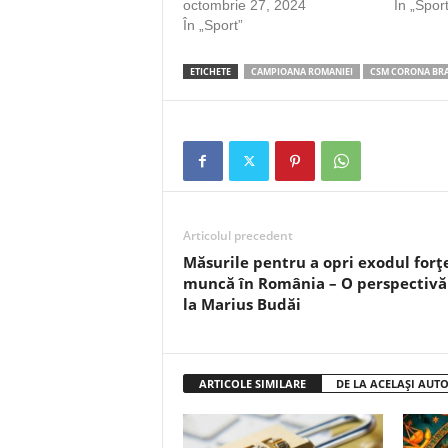
octombrie 27, 2024
În „Sport
În „Sport”
ETICHETE
CAMPIOANA ROMANIEI
CSM CORONA BR
Articolul precedent
Măsurile pentru a opri exodul forț
muncă în România – O perspectivă
la Marius Budăi
ARTICOLE SIMILARE
DE LA ACELAȘI AUT