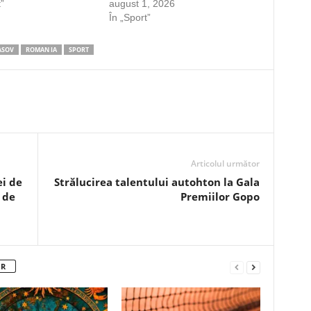
”
august 1, 2026
În „Sport”
ASOV
ROMAN IA
SPORT
Articolul următor
ei de
Strălucirea talentului autohton la Gala
 de
Premiilor Gopo
OR