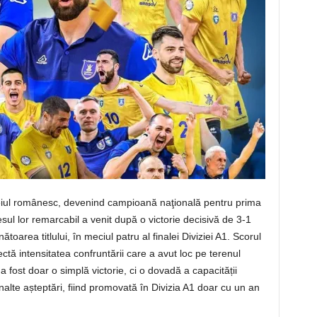
eiul românesc, devenind campioană naţională pentru prima
ul lor remarcabil a venit după o victorie decisivă de 3-1
oarea titlului, în meciul patru al finalei Diviziei A1. Scorul
ectă intensitatea confruntării care a avut loc pe terenul
a fost doar o simplă victorie, ci o dovadă a capacității
înalte așteptări, fiind promovată în Divizia A1 doar cu un an