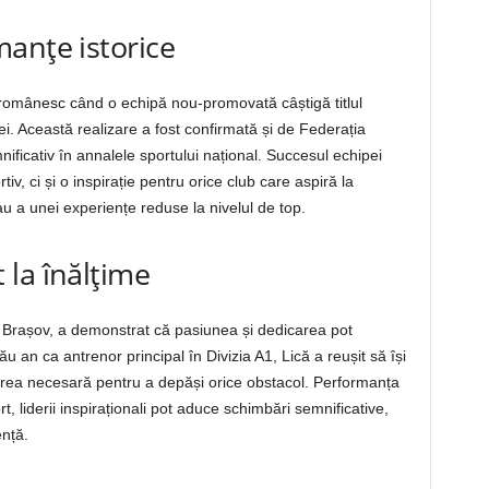
anțe istorice
i românesc când o echipă nou-promovată câștigă titlul
iei. Această realizare a fost confirmată și de Federația
ficativ în annalele sportului național. Succesul echipei
v, ci și o inspirație pentru orice club care aspiră la
au a unei experiențe reduse la nivelul de top.
la înălțime
 Brașov, a demonstrat că pasiunea și dedicarea pot
 an ca antrenor principal în Divizia A1, Lică a reușit să își
ederea necesară pentru a depăși orice obstacol. Performanța
t, liderii inspiraționali pot aduce schimbări semnificative,
ență.