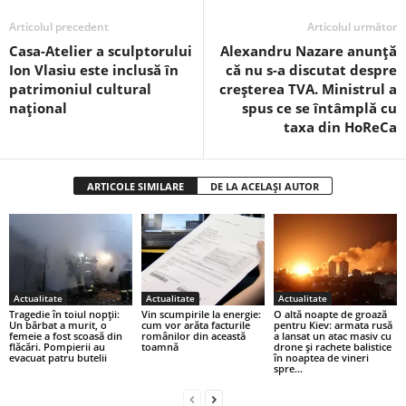
Articolul precedent
Articolul următor
Casa-Atelier a sculptorului
Alexandru Nazare anunță
Ion Vlasiu este inclusă în
că nu s-a discutat despre
patrimoniul cultural
creșterea TVA. Ministrul a
național
spus ce se întâmplă cu
taxa din HoReCa
ARTICOLE SIMILARE
DE LA ACELAȘI AUTOR
Actualitate
Actualitate
Actualitate
Tragedie în toiul nopții:
Vin scumpirile la energie:
O altă noapte de groază
Un bărbat a murit, o
cum vor arăta facturile
pentru Kiev: armata rusă
femeie a fost scoasă din
românilor din această
a lansat un atac masiv cu
flăcări. Pompierii au
toamnă
drone și rachete balistice
evacuat patru butelii
în noaptea de vineri
spre...