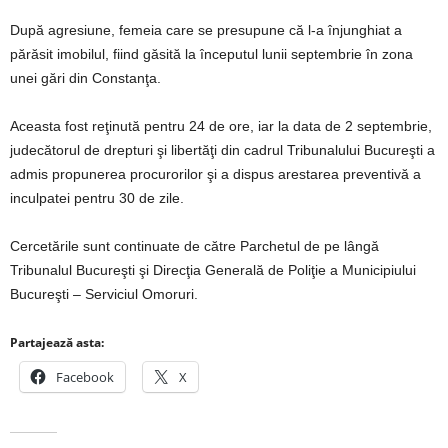
După agresiune, femeia care se presupune că l-a înjunghiat a
părăsit imobilul, fiind găsită la începutul lunii septembrie în zona
unei gări din Constanţa.
Aceasta fost reţinută pentru 24 de ore, iar la data de 2 septembrie,
judecătorul de drepturi şi libertăţi din cadrul Tribunalului Bucureşti a
admis propunerea procurorilor şi a dispus arestarea preventivă a
inculpatei pentru 30 de zile.
Cercetările sunt continuate de către Parchetul de pe lângă
Tribunalul Bucureşti şi Direcţia Generală de Poliţie a Municipiului
Bucureşti – Serviciul Omoruri.
Partajează asta:
Facebook
X