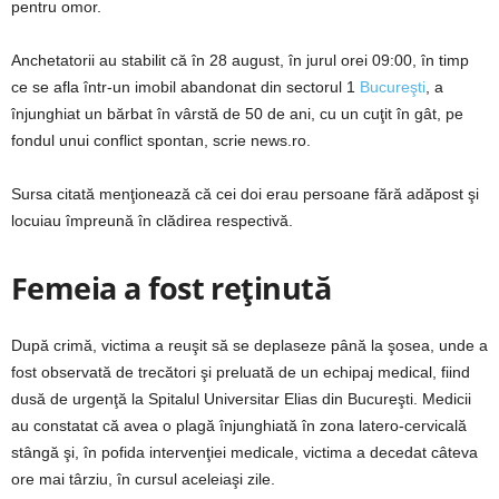
pentru omor.
Anchetatorii au stabilit că în 28 august, în jurul orei 09:00, în timp
ce se afla într-un imobil abandonat din sectorul 1
Bucureşti
, a
înjunghiat un bărbat în vârstă de 50 de ani, cu un cuţit în gât, pe
fondul unui conflict spontan, scrie news.ro.
Sursa citată menţionează că cei doi erau persoane fără adăpost şi
locuiau împreună în clădirea respectivă.
Femeia a fost reținută
După crimă, victima a reuşit să se deplaseze până la şosea, unde a
fost observată de trecători şi preluată de un echipaj medical, fiind
dusă de urgenţă la Spitalul Universitar Elias din Bucureşti. Medicii
au constatat că avea o plagă înjunghiată în zona latero-cervicală
stângă şi, în pofida intervenţiei medicale, victima a decedat câteva
ore mai târziu, în cursul aceleiaşi zile.