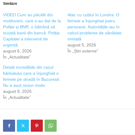
Similare
VIDEO Cum au păcălit doi
Atac cu cuțitul în Londra: O
moldoveni, care s-au dat de la
femeie a înjunghiat patru
Poliție și BNR, o bătrână să
persoane. Autoritățile iau în
scoată banii din bancă. Poliția
calcul probleme de sănătate
Capitalei a intervenit de
mintală
urgență
august 5, 2026
august 6, 2026
În „Știri externe”
În „Actualitate”
Detalii incredibile din cazul
bărbatului care a înjunghiat o
femeie pe stradă în București:
Nu a avut niciun motiv
august 9, 2025
În „Actualitate”