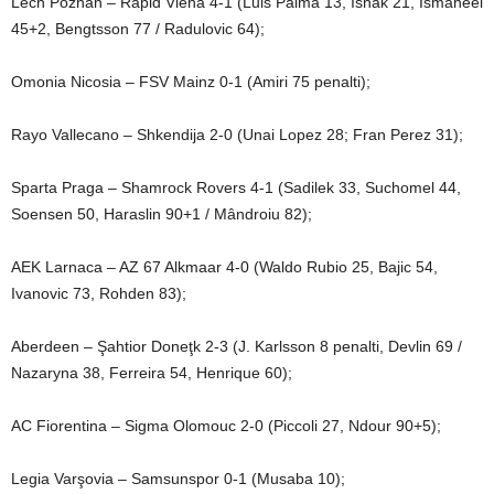
Lech Poznan – Rapid Viena 4-1 (Luis Palma 13, Ishak 21, Ismaheel
45+2, Bengtsson 77 / Radulovic 64);
Omonia Nicosia – FSV Mainz 0-1 (Amiri 75 penalti);
Rayo Vallecano – Shkendija 2-0 (Unai Lopez 28; Fran Perez 31);
Sparta Praga – Shamrock Rovers 4-1 (Sadilek 33, Suchomel 44,
Soensen 50, Haraslin 90+1 / Mândroiu 82);
AEK Larnaca – AZ 67 Alkmaar 4-0 (Waldo Rubio 25, Bajic 54,
Ivanovic 73, Rohden 83);
Aberdeen – Şahtior Doneţk 2-3 (J. Karlsson 8 penalti, Devlin 69 /
Nazaryna 38, Ferreira 54, Henrique 60);
AC Fiorentina – Sigma Olomouc 2-0 (Piccoli 27, Ndour 90+5);
Legia Varşovia – Samsunspor 0-1 (Musaba 10);