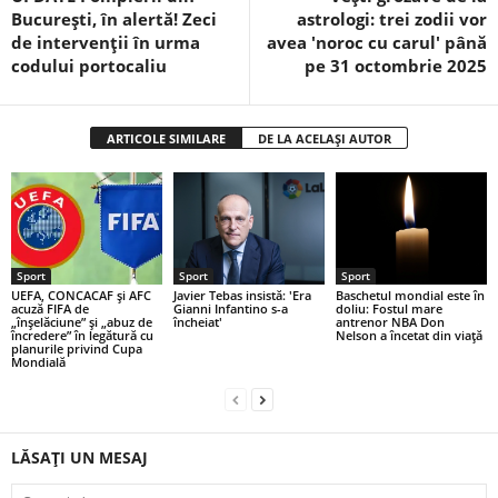
București, în alertă! Zeci
astrologi: trei zodii vor
de intervenții în urma
avea 'noroc cu carul' până
codului portocaliu
pe 31 octombrie 2025
ARTICOLE SIMILARE
DE LA ACELAȘI AUTOR
Sport
Sport
Sport
UEFA, CONCACAF şi AFC
Javier Tebas insistă: 'Era
Baschetul mondial este în
acuză FIFA de
Gianni Infantino s-a
doliu: Fostul mare
„înşelăciune” şi „abuz de
încheiat'
antrenor NBA Don
încredere” în legătură cu
Nelson a încetat din viață
planurile privind Cupa
Mondială
LĂSAȚI UN MESAJ