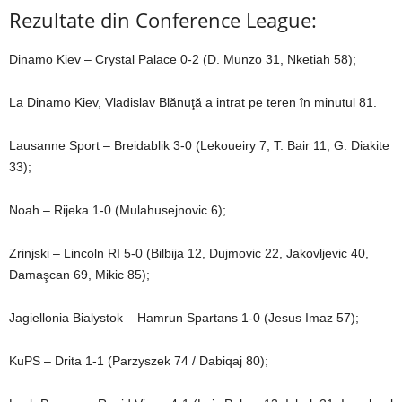
Rezultate din Conference League:
Dinamo Kiev – Crystal Palace 0-2 (D. Munzo 31, Nketiah 58);
La Dinamo Kiev, Vladislav Blănuţă a intrat pe teren în minutul 81.
Lausanne Sport – Breidablik 3-0 (Lekoueiry 7, T. Bair 11, G. Diakite
33);
Noah – Rijeka 1-0 (Mulahusejnovic 6);
Zrinjski – Lincoln RI 5-0 (Bilbija 12, Dujmovic 22, Jakovljevic 40,
Damaşcan 69, Mikic 85);
Jagiellonia Bialystok – Hamrun Spartans 1-0 (Jesus Imaz 57);
KuPS – Drita 1-1 (Parzyszek 74 / Dabiqaj 80);