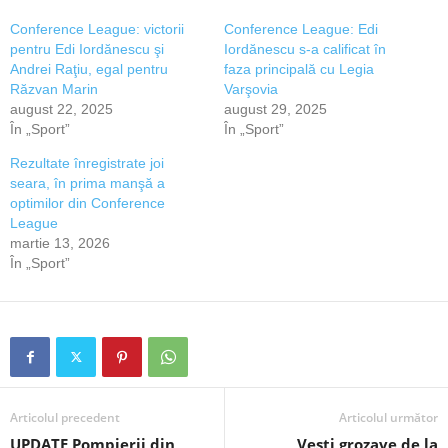
Conference League: victorii
Conference League: Edi
pentru Edi Iordănescu şi
Iordănescu s-a calificat în
Andrei Raţiu, egal pentru
faza principală cu Legia
Răzvan Marin
Varşovia
august 22, 2025
august 29, 2025
În „Sport”
În „Sport”
Rezultate înregistrate joi
seara, în prima manşă a
optimilor din Conference
League
martie 13, 2026
În „Sport”
Articolul precedent
Articolul următor
UPDATE Pompierii din
Vești grozave de la