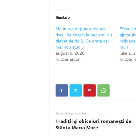
Similare
Mounjaro ar putea reduce
Efectul 
riscul de infarct la pacienţii cu
ajutorul
diabet de tip 2. Ce arată cel
milioane
mai nou studiu
muri
august 8, 2026
iulie 1, 
În „Sănătate”
În „Știri
Articolul precedent
Tradiții și obiceiuri românești de
Sfânta Maria Mare