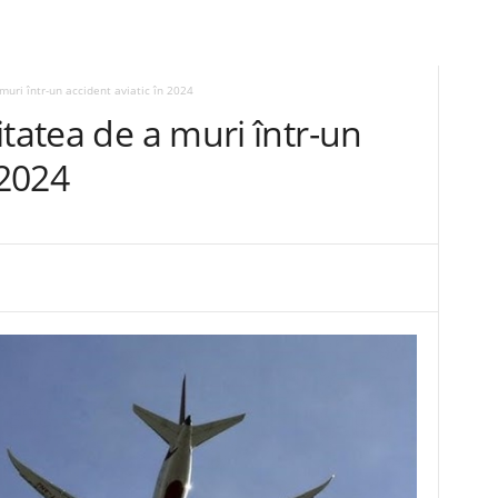
muri într-un accident aviatic în 2024
itatea de a muri într-un
 2024