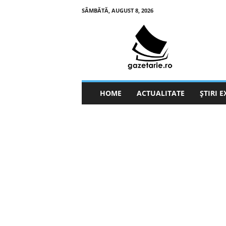
SÂMBĂTĂ, AUGUST 8, 2026
g
a
z
e
t
a
r
HOME
ACTUALITATE
ȘTIRI 
i
e
.
r
o