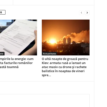
OR
ate
Actualitate
mpirile la energie: cum
O altă noapte de groază pentru
ta facturile românilor
Kiev: armata rusă a lansat un
eastă toamnă
atac masiv cu drone și rachete
balistice în noaptea de vineri
spre...