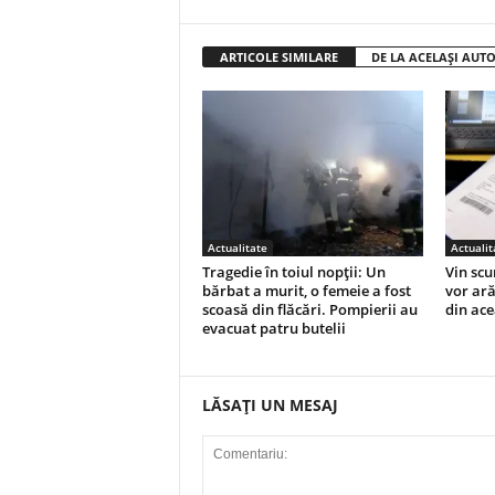
ARTICOLE SIMILARE
DE LA ACELAȘI AUT
Actualitate
Actualit
Tragedie în toiul nopții: Un
Vin scu
bărbat a murit, o femeie a fost
vor ară
scoasă din flăcări. Pompierii au
din ac
evacuat patru butelii
LĂSAȚI UN MESAJ