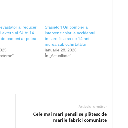
devastator al reducerii
Sfâșietor! Un pompier a
ui extern al SUA: 14
intervenit chiar la accidentul
 de oameni ar putea
în care fiica sa de 14 ani
murea sub ochii tatălui
2025
ianuarie 28, 2026
 externe”
În „Actualitate”
Articolul următor
Cele mai mari pensii se plătesc de
marile fabrici comuniste